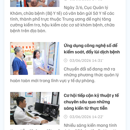
Ngày 3/6, Cục Quản lý
Khám, chữa bệnh (Bộ Y tế) có văn bản gửi Sở Y tế các
tỉnh, thành phố trực thuộc Trung ương đề nghị tăng
cường kiểm tra, hậu kiểm các cơ sở khám bệnh, chữa
bệnh trên địa bàn.
Ứng dụng công nghệ số để
kiểm soát, đẩy lùi dịch bệnh
03/06/2026 14:31’
Chuyển đổi số đang mở ra
những phương thức quản lý
hoàn toàn mới trong lĩnh vực y tế dự phòng.
Cơ hội tiếp cận kỹ thuật y tế
chuyên sâu qua những
sáng kiến từ thực tiễn
03/06/2026 14:22’
Nhiều sáng kiến mang tính