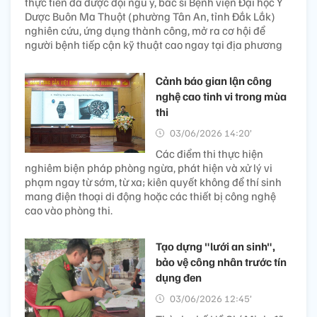
thực tiễn đã được đội ngũ y, bác sĩ Bệnh viện Đại học Y
Dược Buôn Ma Thuột (phường Tân An, tỉnh Đắk Lắk)
nghiên cứu, ứng dụng thành công, mở ra cơ hội để
người bệnh tiếp cận kỹ thuật cao ngay tại địa phương
Cảnh báo gian lận công
nghệ cao tinh vi trong mùa
thi
03/06/2026 14:20’
Các điểm thi thực hiện
nghiêm biện pháp phòng ngừa, phát hiện và xử lý vi
phạm ngay từ sớm, từ xa; kiên quyết không để thí sinh
mang điện thoại di động hoặc các thiết bị công nghệ
cao vào phòng thi.
Tạo dựng "lưới an sinh",
bảo vệ công nhân trước tín
dụng đen
03/06/2026 12:45’