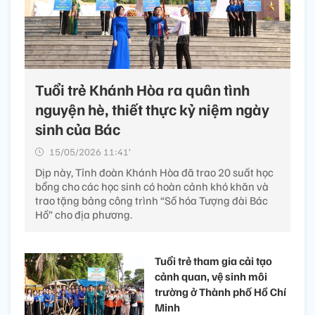
Tuổi trẻ Khánh Hòa ra quân tình
nguyện hè, thiết thực kỷ niệm ngày
sinh của Bác
15/05/2026 11:41’
Dịp này, Tỉnh đoàn Khánh Hòa đã trao 20 suất học
bổng cho các học sinh có hoàn cảnh khó khăn và
trao tặng bảng công trình “Số hóa Tượng đài Bác
Hồ” cho địa phương.
Tuổi trẻ tham gia cải tạo
cảnh quan, vệ sinh môi
trường ở Thành phố Hồ Chí
Minh