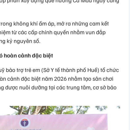
 góp phần xây dựng quê hương Cà Mau ngày càng
i trong không khí ấm áp, mở ra những cam kết
hiệm từ các cấp chính quyền nhằm vun đắp
ng kỷ nguyên số.
có hoàn cảnh đặc biệt
ỹ bảo trợ trẻ em (Sở Y tế thành phố Huế) tổ chức
oàn cảnh đặc biệt năm 2026 nhằm tạo sân chơi
ng được nuôi dưỡng tại các trung tâm, cơ sở bảo