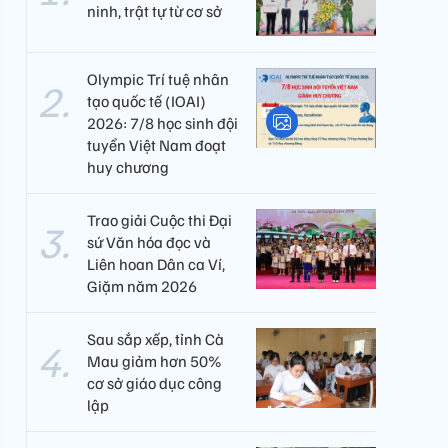
ninh, trật tự từ cơ sở
Olympic Trí tuệ nhân
tạo quốc tế (IOAI)
2026: 7/8 học sinh đội
tuyển Việt Nam đoạt
huy chương
Trao giải Cuộc thi Đại
sứ Văn hóa đọc và
Liên hoan Dân ca Ví,
Giặm năm 2026
Sau sắp xếp, tỉnh Cà
Mau giảm hơn 50%
cơ sở giáo dục công
lập