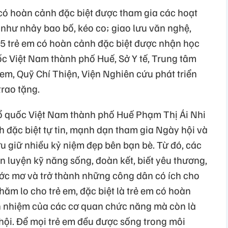
 có hoàn cảnh đặc biệt được tham gia các hoạt
n như nhảy bao bố, kéo co; giao lưu văn nghệ,
105 trẻ em có hoàn cảnh đặc biệt được nhận học
c Việt Nam thành phố Huế, Sở Y tế, Trung tâm
 em, Quỹ Chí Thiện, Viện Nghiên cứu phát triển
rao tặng.
ổ quốc Việt Nam thành phố Huế Phạm Thị Ái Nhi
đặc biệt tự tin, mạnh dạn tham gia Ngày hội và
ưu giữ nhiều kỷ niệm đẹp bên bạn bè. Từ đó, các
n luyện kỹ năng sống, đoàn kết, biết yêu thương,
ước mơ và trở thành những công dân có ích cho
hăm lo cho trẻ em, đặc biệt là trẻ em có hoàn
ch nhiệm của các cơ quan chức năng mà còn là
hội. Để mọi trẻ em đều được sống trong môi