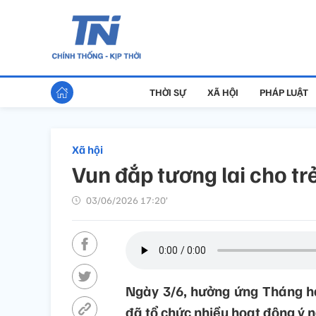
THỜI SỰ
XÃ HỘI
PHÁP LUẬT
Xã hội
Vun đắp tương lai cho tr
03/06/2026 17:20’
Ngày 3/6, hưởng ứng Tháng h
đã tổ chức nhiều hoạt động ý n