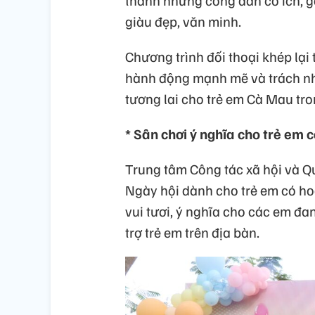
thành những công dân có ích,
giàu đẹp, văn minh.
Chương trình đối thoại khép lạ
hành động mạnh mẽ và trách n
tương lai cho trẻ em Cà Mau tro
* Sân chơi ý nghĩa cho trẻ em 
Trung tâm Công tác xã hội và Qu
Ngày hội dành cho trẻ em có h
vui tươi, ý nghĩa cho các em đa
trợ trẻ em trên địa bàn.