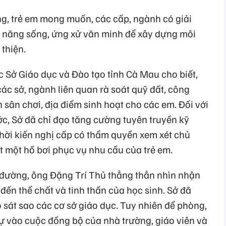
ng, trẻ em mong muốn, các cấp, ngành có giải
ỹ năng sống, ứng xử văn minh để xây dựng môi
thiện.
 Sở Giáo dục và Đào tạo tỉnh Cà Mau cho biết,
các sở, ngành liên quan rà soát quỹ đất, công
 sân chơi, địa điểm sinh hoạt cho các em. Đối với
c, Sở đã chỉ đạo tăng cường tuyên truyền kỹ
hời kiến nghị cấp có thẩm quyền xem xét chủ
t một hồ bơi phục vụ nhu cầu của trẻ em.
c đường, ông Đặng Trí Thủ thẳng thắn nhìn nhận
 đến thể chất và tinh thần của học sinh. Sở đã
 sát sao các cơ sở giáo dục. Tuy nhiên để phòng,
 vào cuộc đồng bộ của nhà trường, giáo viên và