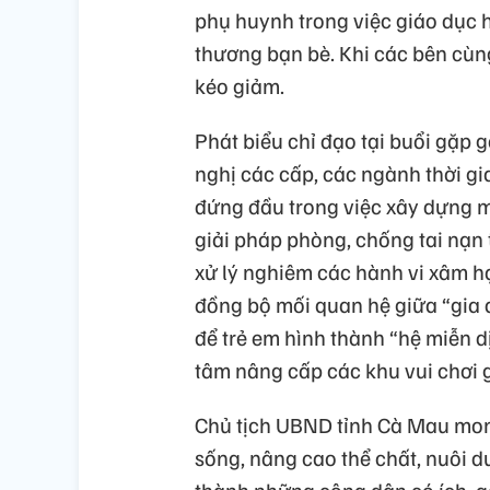
phụ huynh trong việc giáo dục họ
thương bạn bè. Khi các bên cùn
kéo giảm.
Phát biểu chỉ đạo tại buổi gặp
nghị các cấp, các ngành thời gi
đứng đầu trong việc xây dựng m
giải pháp phòng, chống tai nạn 
xử lý nghiêm các hành vi xâm hạ
đồng bộ mối quan hệ giữa “gia đ
để trẻ em hình thành “hệ miễn dị
tâm nâng cấp các khu vui chơi gi
Chủ tịch UBND tỉnh Cà Mau mon
sống, nâng cao thể chất, nuôi 