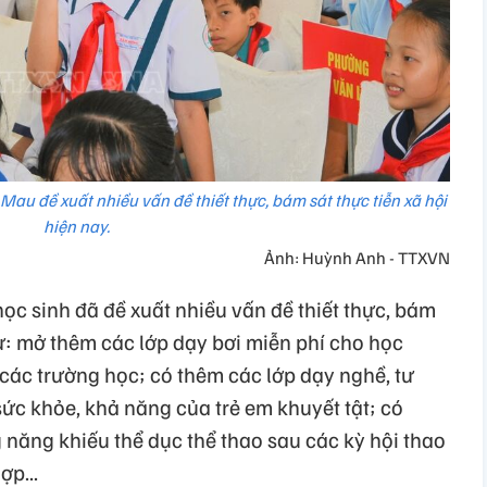
 Mau đề xuất nhiều vấn đề thiết thực, bám sát thực tiễn xã hội
hiện nay.
Ảnh: Huỳnh Anh - TTXVN
học sinh đã đề xuất nhiều vấn đề thiết thực, bám
hư: mở thêm các lớp dạy bơi miễn phí cho học
i các trường học; có thêm các lớp dạy nghề, tư
ức khỏe, khả năng của trẻ em khuyết tật; có
 năng khiếu thể dục thể thao sau các kỳ hội thao
ợp...