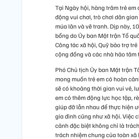
Tại Ngày hội, hàng trăm trẻ em
động vui chơi, trò chơi dân gia
múa lân và vẽ tranh. Dịp này, 
bổng do Ủy ban Mặt trận Tổ quố
Công tác xã hội, Quỹ bảo trợ trẻ
cộng đồng và các nhà hảo tâm t
Phó Chủ tịch Ủy ban Mặt trận T
mong muốn trẻ em có hoàn cảnh 
sẽ có khoảng thời gian vui vẻ, l
em có thêm động lực học tập, rè
giúp đỡ lẫn nhau để thực hiện 
gia đình cũng như xã hội. Việc c
cảnh đặc biệt không chỉ là trá
trách nhiệm chung của toàn xã 