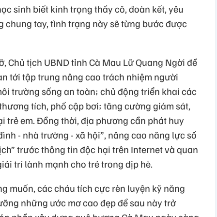
c sinh biết kính trọng thầy cô, đoàn kết, yêu
g chung tay, tình trạng này sẽ từng bước được
 gỡ, Chủ tịch UBND tỉnh Cà Mau Lữ Quang Ngời đề
an tới tập trung nâng cao trách nhiệm người
ôi trường sống an toàn; chủ động triển khai các
thương tích, phổ cập bơi; tăng cường giám sát,
i trẻ em. Đồng thời, địa phương cần phát huy
ình - nhà trường - xã hội”, nâng cao năng lực số
ch” trước thông tin độc hại trên Internet và quan
ải trí lành mạnh cho trẻ trong dịp hè.
g muốn, các cháu tích cực rèn luyện kỹ năng
dưỡng những ước mơ cao đẹp để sau này trở