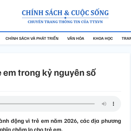
CHÍNH SÁCH VÀ PHÁT TRIỂN
VĂN HÓA
KHOA HỌC
TRAN
ẻ em trong kỷ nguyên số
ành động vì trẻ em năm 2026, các địa phương
ghĩa chăm lo cho trẻ em.