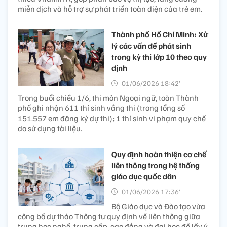
miễn dịch và hỗ trợ sự phát triển toàn diện của trẻ em.
Thành phố Hồ Chí Minh: Xử
lý các vấn đề phát sinh
trong kỳ thi lớp 10 theo quy
định
01/06/2026 18:42’
Trong buổi chiều 1/6, thi môn Ngoại ngữ, toàn Thành
phố ghi nhận 611 thí sinh vắng thi (trong tổng số
151.557 em đăng ký dự thi); 1 thí sinh vi phạm quy chế
do sử dụng tài liệu.
Quy định hoàn thiện cơ chế
liên thông trong hệ thống
giáo dục quốc dân
01/06/2026 17:36’
Bộ Giáo dục và Đào tạo vừa
công bố dự thảo Thông tư quy định về liên thông giữa
trung học nghề, trung cấp, cao đẳng và đại học để lấy ý