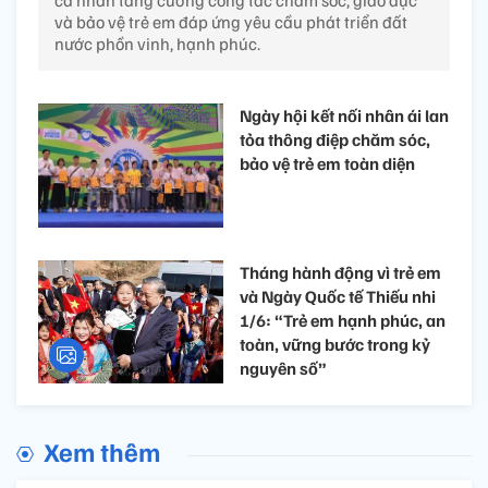
cá nhân tăng cường công tác chăm sóc, giáo dục
và bảo vệ trẻ em đáp ứng yêu cầu phát triển đất
nước phồn vinh, hạnh phúc.
Ngày hội kết nối nhân ái lan
tỏa thông điệp chăm sóc,
bảo vệ trẻ em toàn diện
Tháng hành động vì trẻ em
và Ngày Quốc tế Thiếu nhi
1/6: “Trẻ em hạnh phúc, an
toàn, vững bước trong kỷ
nguyên số”
Xem thêm