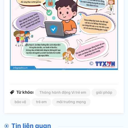
Từ khóa:
Tháng hành động Vì trẻ em
giải pháp
bảo vệ
trẻ em
môi trường mạng
Tin liên quan