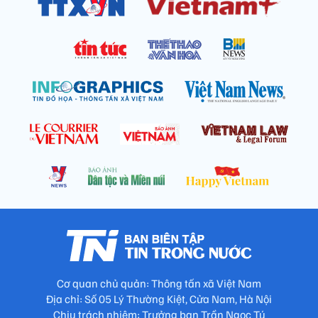
Cơ quan chủ quản: Thông tấn xã Việt Nam
Địa chỉ: Số 05 Lý Thường Kiệt, Cửa Nam, Hà Nội
Chịu trách nhiệm: Trưởng ban Trần Ngọc Tú