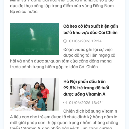
dục đại học công lập trọng điểm của vùng Đông Nam
Bộ và cả nước.
Cá heo cỡ lớn xuất hiện gần
bờ ở khu vực đảo Cái Chiên
01/06/2026 19:24’
Đoạn video ghi lại sự việc
được đăng tải lên mạng xã
hội và nhận được sự quan tâm của cộng đồng mạng
trước cảnh tượng hiếm gặp tại đảo Cái Chiên.
Hà Nội phấn đấu trên
99,8% trẻ trong độ tuổi
được uống Vitamin A
01/06/2026 18:43’
Chiến dịch bổ sung Vitamin
A liều cao cho trẻ em được tổ chức định kỳ hằng năm là
một giải pháp can thiệp quan trọng nhằm phòng chống
thiếu Vitamin A, góp phần bảo vệ thị lực, tăng cường