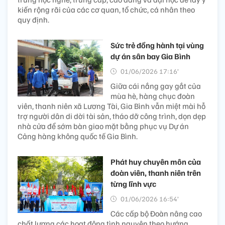
kiến rộng rãi của các cơ quan, tổ chức, cá nhân theo
quy định.
Sức trẻ đồng hành tại vùng
dự án sân bay Gia Bình
01/06/2026 17:16’
Giữa cái nắng gay gắt của
mùa hè, hàng chục đoàn
viên, thanh niên xã Lương Tài, Gia Bình vẫn miệt mài hỗ
trợ người dân di dời tài sản, tháo dỡ công trình, dọn dẹp
nhà cửa để sớm bàn giao mặt bằng phục vụ Dự án
Cảng hàng không quốc tế Gia Bình.
Phát huy chuyên môn của
đoàn viên, thanh niên trên
từng lĩnh vực
01/06/2026 16:54’
Các cấp bộ Đoàn nâng cao
chất lượng các hoạt động tình nguyện theo hướng