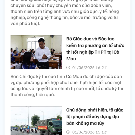
chuyên sâu; phát huy chuyên môn của đoàn viên,
thanh niên trên từng lĩnh vực như giáo dục, y tế, nông
nghiệp, công nghệ thông tin, bảo vệ môi trường và tư
vấn pháp luật.
Bộ Giáo dục và Đào tạo
kiểm tra phương án tổ chức
thi tốt nghiệp THPT tại Cà
Mau
01/06/2026 16:21’
Ban Chỉ đạo kỳ thi của tỉnh Cà Mau đã chỉ đạo các đơn
vị, địa phương phối hợp chặt chẽ thực hiện tốt các mặt
công tác với quyết tâm chính trị cao nhất, tổ chức kỳ thi
thành công, hiệu quả.
Chủ động phát hiện, tố giác
tội phạm để xây dựng địa
bàn không ma túy
01/06/2026 15:13’