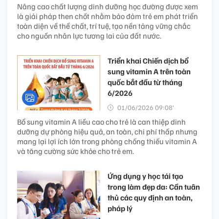
Nâng cao chất lượng dinh dưỡng học đường được xem
là giải pháp then chốt nhằm bảo đảm trẻ em phát triển
toàn diện về thể chất, trí tuệ, tạo nền tảng vững chắc
cho nguồn nhân lực tương lai của đất nước.
Triển khai Chiến dịch bổ
sung vitamin A trên toàn
quốc bắt đầu từ tháng
6/2026
01/06/2026 09:08’
Bổ sung vitamin A liều cao cho trẻ là can thiệp dinh
dưỡng dự phòng hiệu quả, an toàn, chi phí thấp nhưng
mang lại lợi ích lớn trong phòng chống thiếu vitamin A
và tăng cường sức khỏe cho trẻ em.
Ứng dụng y học tái tạo
trong làm đẹp da: Cần tuân
thủ các quy định an toàn,
pháp lý​