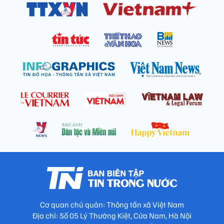
Cơ quan chủ quản: Thông tấn xã Việt Nam
Địa chỉ: Số 05 Lý Thường Kiệt, Cửa Nam, Hà Nội