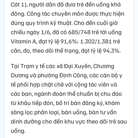
Cát 1), người dân đã đưa trẻ đến uống khá
đông. Công tác chuyên môn được thực hiện
đúng quy trình kỹ thuật. Cho đến cuối giờ
chiều ngày 1/6, đã có 685/748 trẻ tới uống
Vitamin A, đạt tỷ lệ 91,6%; 1.302/1.381 trẻ
cân, đo, theo dõi thể trạng, đạt tỷ lệ 94,3%.
Tại Trạm y tế các xã Đại Xuyên, Chương
Dương và phường Định Công, các cán bộ y
tế phối hợp chặt chẽ với cộng tác viên và
các ban, ngành đoàn thể chuẩn bị chu đáo
từ khâu tiếp đón, bố trí bàn đăng ký, khám
sàng lọc phân loại, bàn uống, bàn tư vấn
dinh dưỡng cho đến khu vực theo dõi trẻ sau
uống.