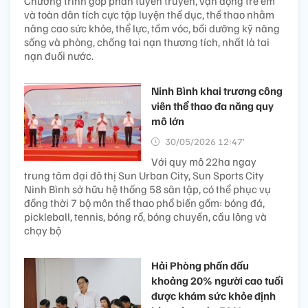
Chương trình góp phần tuyên truyền, vận động trẻ em
và toàn dân tích cực tập luyện thể dục, thể thao nhằm
nâng cao sức khỏe, thể lực, tầm vóc, bồi dưỡng kỹ năng
sống và phòng, chống tai nạn thương tích, nhất là tai
nạn đuối nước.
Ninh Bình khai trương công
viên thể thao đa năng quy
mô lớn
30/05/2026 12:47’
Với quy mô 22ha ngay
trung tâm đại đô thị Sun Urban City, Sun Sports City
Ninh Bình sở hữu hệ thống 58 sân tập, có thể phục vụ
đồng thời 7 bộ môn thể thao phổ biến gồm: bóng đá,
pickleball, tennis, bóng rổ, bóng chuyền, cầu lông và
chạy bộ
Hải Phòng phấn đấu
khoảng 20% người cao tuổi
được khám sức khỏe định