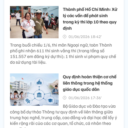
Thành phố Hồ Chí Minh: Xử
lý các vấn đề phát sinh
trong kỳ thi lớp 10 theo quy
định
01/06/2026 18:42’
Trong buổi chiều 1/6, thi môn Ngoại ngữ, toàn Thành
phố ghi nhận 611 thí sinh vắng thi (trong tổng số
151.557 em đăng ký dự thi); 1 thí sinh vi phạm quy chế
do sử dụng tài liệu.
Quy định hoàn thiện cơ chế
liên thông trong hệ thống
giáo dục quốc dân
01/06/2026 17:36’
Bộ Giáo dục và Đào tạo vừa
công bố dự thảo Thông tư quy định về liên thông giữa
trung học nghề, trung cấp, cao đẳng và đại học để lấy ý
kiến rộng rãi của các cơ quan, tổ chức, cá nhân theo