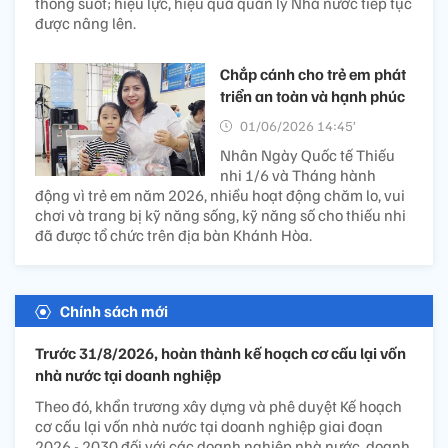
thông suốt; hiệu lực, hiệu quả quản lý Nhà nước tiếp tục
được nâng lên.
Chắp cánh cho trẻ em phát
triển an toàn và hạnh phúc
01/06/2026 14:45’
Nhân Ngày Quốc tế Thiếu
nhi 1/6 và Tháng hành
động vì trẻ em năm 2026, nhiều hoạt động chăm lo, vui
chơi và trang bị kỹ năng sống, kỹ năng số cho thiếu nhi
đã được tổ chức trên địa bàn Khánh Hòa.
Chính sách mới
Trước 31/8/2026, hoàn thành kế hoạch cơ cấu lại vốn
nhà nước tại doanh nghiệp
Theo đó, khẩn trương xây dựng và phê duyệt Kế hoạch
cơ cấu lại vốn nhà nước tại doanh nghiệp giai đoạn
2026 - 2030 đối với các doanh nghiệp nhà nước, doanh