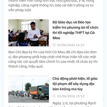
thanh niên trên từng lĩnh vực như giáo dục, y tế, nông
nghiệp, công nghệ thông tin, bảo vệ môi trường và tư
vấn pháp luật.
Bộ Giáo dục và Đào tạo
kiểm tra phương án tổ chức
thi tốt nghiệp THPT tại Cà
Mau
01/06/2026 16:21’
Ban Chỉ đạo kỳ thi của tỉnh Cà Mau đã chỉ đạo các đơn
vị, địa phương phối hợp chặt chẽ thực hiện tốt các mặt
công tác với quyết tâm chính trị cao nhất, tổ chức kỳ thi
thành công, hiệu quả.
Chủ động phát hiện, tố giác
tội phạm để xây dựng địa
bàn không ma túy
01/06/2026 15:13’
Ngày 1/6, tại phường Rạch