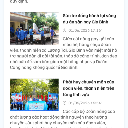
quy định.
Sức trẻ đồng hành tại vùng
dự án sân bay Gia Bình
01/06/2026 17:16’
Giữa cái nắng gay gắt của
mùa hè, hàng chục đoàn
viên, thanh niên xã Lương Tài, Gia Bình vẫn miệt mài hỗ
trợ người dân di dời tài sản, tháo dỡ công trình, dọn dẹp
nhà cửa để sớm bàn giao mặt bằng phục vụ Dự án
Cảng hàng không quốc tế Gia Bình.
Phát huy chuyên môn của
đoàn viên, thanh niên trên
từng lĩnh vực
01/06/2026 16:54’
Các cấp bộ Đoàn nâng cao
chất lượng các hoạt động tình nguyện theo hướng
chuyên sâu; phát huy chuyên môn của đoàn viên,