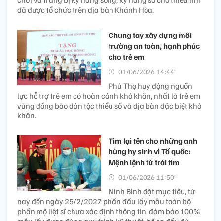
đã được tổ chức trên địa bàn Khánh Hòa.
Chung tay xây dựng môi
trường an toàn, hạnh phúc
cho trẻ em
01/06/2026 14:44’
Phú Thọ huy động nguồn
lực hỗ trợ trẻ em có hoàn cảnh khó khăn, nhất là trẻ em
vùng đồng bào dân tộc thiểu số và địa bàn đặc biệt khó
khăn.
Tìm lại tên cho những anh
hùng hy sinh vì Tổ quốc:
Mệnh lệnh từ trái tim
01/06/2026 11:50’
Ninh Bình đặt mục tiêu, từ
nay đến ngày 25/2/2027 phấn đấu lấy mẫu toàn bộ
phần mộ liệt sĩ chưa xác định thông tin, đảm bảo 100%
mẫu lấy được đúng quy trình kỹ thuật, hồ sơ đầy đủ,