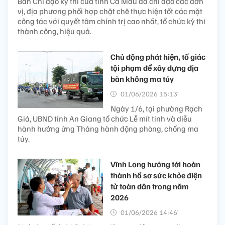
Ban Chỉ đạo kỳ thi của tỉnh Cà Mau đã chỉ đạo các đơn
vị, địa phương phối hợp chặt chẽ thực hiện tốt các mặt
công tác với quyết tâm chính trị cao nhất, tổ chức kỳ thi
thành công, hiệu quả.
Chủ động phát hiện, tố giác
tội phạm để xây dựng địa
bàn không ma túy
01/06/2026 15:13’
Ngày 1/6, tại phường Rạch
Giá, UBND tỉnh An Giang tổ chức Lễ mít tinh và diễu
hành hưởng ứng Tháng hành động phòng, chống ma
túy.
Vĩnh Long hướng tới hoàn
thành hồ sơ sức khỏe điện
tử toàn dân trong năm
2026
01/06/2026 14:46’