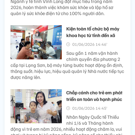
Ngành y tế tỉnh Vĩnh Long đặt mục tiêu trong năm
2026, hoàn thành việc khám sức khỏe và lập hồ sơ
quản lý sức khỏe điện tử cho 100% người dân.
Kiện toàn tổ chức bộ máy
khoa học từ tỉnh đến xã
01/06/2026 14:46’
Sau gần 1 năm vận hành
chính quyền địa phương 2
cấp tại Lạng Sơn, bộ máy từng bước hoạt động ổn định,
thông suốt; hiệu lực, hiệu quả quản lý Nhà nước tiếp tục
được nâng lên.
Chắp cánh cho trẻ em phát
triển an toàn và hạnh phúc
01/06/2026 14:45’
Nhân Ngày Quốc tế Thiếu
nhi 1/6 và Tháng hành
động vì trẻ em năm 2026, nhiều hoạt động chăm lo, vui
chơi và trang bị kỹ năng sống, kỹ năng số cho thiếu nhi