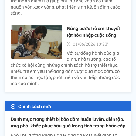
trở thành điểm tựa giúp phụ nữ khó khăn có thêm
nguồn vốn xoay vòng, phát triển sinh kế, ổn định cuộc
sống.
Nâng bước trẻ em khuyết
tật hòa nhập cuộc sống​
01/06/2026 10:23’
Với sự đồng hành của gia
đình, nhà trường, các tổ
chức xã hội cùng những chính sách hỗ trợ thiết thực,
nhiều trẻ em yếu thế đang dần vượt qua mặc cảm, có
thêm cơ hội học tập, phát triển và viết tiếp những ước
mơ của mình.
Chính sách mới
Danh mục trang thiết bị bảo đảm huấn luyện, diễn tập,
ứng phó, khắc phục hậu quả trong tình trạng khẩn cấp
Phó Thủ tướng Phan Văn Giang đã ký Quyết định số