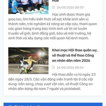
Huế
24/05/2026 08:55’
Học sinh được tham gia
giao lưu, tìm hiểu kiến thức về sức khỏe sinh sản vị
thành niên, trải nghiệm kỹ năng sơ cấp cứu, tham quan
các gian hàng trưng bày hình ảnh và tờ rơi tuyên
truyền về giới, bình đẳng giới, bảo vệ môi trường, hệ
sinh thái và xây dựng các mối quan hệ lành mạnh.
Khai mạc Hội thao quân sự,
võ thuật và thể thao Công
an nhân dân năm 2026
24/05/2026 08:54’
Hội thao diễn ra từ ngày 23
đến ngày 28/5. Các vận động viên tranh tài ở các nội
dung: bắn súng, chạy vượt vật cản, võ thuật Công an
nhân dân bóng đá nam 7 người và pickleball.