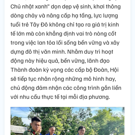
Chủ nhật xanh” dọn dẹp vệ sinh, khơi thông
dòng chảy và nâng cấp hạ tầng, lực lượng
tuổi trẻ Tây Đô không chỉ tạo ra giá trị kinh
tế lớn mà còn khẳng định vai trò nòng cốt
trong việc lan tỏa lối sống bền vững và xây
dựng đô thị văn minh. Nhằm duy trì hoạt
động này hiệu quả, bền vững, lãnh đạo
Thành đoàn kỳ vọng các cấp bộ Đoàn, Hội
sẽ tiếp tục nhân rộng những mô hình hay,
chủ động đảm nhận các công trình gắn liền
với nhu cầu thực tế tại mỗi địa phương.