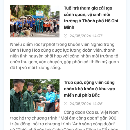
Tuổi trẻ tham gia cải tạo
cảnh quan, vệ sinh môi
trường ở Thành phố Hồ Chí
Minh
24/05/2026 14:37’
Nhiều điểm rác tự phát trong khuôn viên Nghĩa trang
Bình Hưng Hòa cũng được lực lượng đoàn viên, thanh
niên tình nguyện phối hợp với công nhân môi trường tổ
chức thu gom, vận chuyển, góp phần cải thiện mỹ quan
đô thị và môi trường sống.
Trao quà, động viên công
nhân khó khăn ở khu vực
miền núi phía Bắc
24/05/2026 14:26’
Công đoàn Cao su Việt Nam
trao hỗ trợ chương trình "Mái ấm công đoàn" gần 900
triệu đồng; hỗ trợ chương trình “Ánh sáng công đoàn”
và “Thiết chế văn hóa” cho Công đoàn Công ty Cổ phần