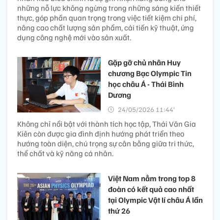
những nỗ lực không ngừng trong những sáng kiến thiết
thực, góp phần quan trọng trong việc tiết kiệm chi phí,
nâng cao chất lượng sản phẩm, cải tiến kỹ thuật, ứng
dụng công nghệ mới vào sản xuất.
Gặp gỡ chủ nhân Huy
chương Bạc Olympic Tin
học châu Á - Thái Bình
Dương
24/05/2026 11:44’
Không chỉ nổi bật với thành tích học tập, Thái Văn Gia
Kiên còn được gia đình định hướng phát triển theo
hướng toàn diện, chú trọng sự cân bằng giữa tri thức,
thể chất và kỹ năng cá nhân.
Việt Nam nằm trong top 8
đoàn có kết quả cao nhất
tại Olympic Vật lí châu Á lần
thứ 26