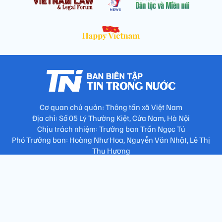
Cơ quan chủ quản: Thông tấn xã Việt Nam
Địa chỉ: Số 05 Lý Thường Kiệt, Cửa Nam, Hà Nội
Chịu trách nhiệm: Trưởng ban Trần Ngọc Tú
Phó Trưởng ban: Hoàng Như Hoa, Nguyễn Văn Nhật, Lê Thị
Thu Hương
Số điện thoại: 024.38257994 - Fax: 024.3826.7981 - Email:
tap.phongbien@gmail.com
Không sao chép nội dung khi chưa có sự đồng ý bằng văn bản
!
Trang chủ
Giới thiệu