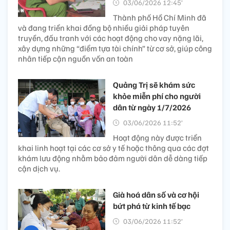
03/06/2026 12:45’
Thành phố Hồ Chí Minh đã
và đang triển khai đồng bộ nhiều giải pháp tuyên
truyền, đấu tranh với các hoạt động cho vay nặng lãi,
xây dựng những “điểm tựa tài chính” từ cơ sở, giúp công
nhân tiếp cận nguồn vốn an toàn
Quảng Trị sẽ khám sức
khỏe miễn phí cho người
dân từ ngày 1/7/2026
03/06/2026 11:52’
Hoạt động này được triển
khai linh hoạt tại các cơ sở y tế hoặc thông qua các đợt
khám lưu động nhằm bảo đảm người dân dễ dàng tiếp
cận dịch vụ.
Già hoá dân số và cơ hội
bứt phá từ kinh tế bạc
03/06/2026 11:52’