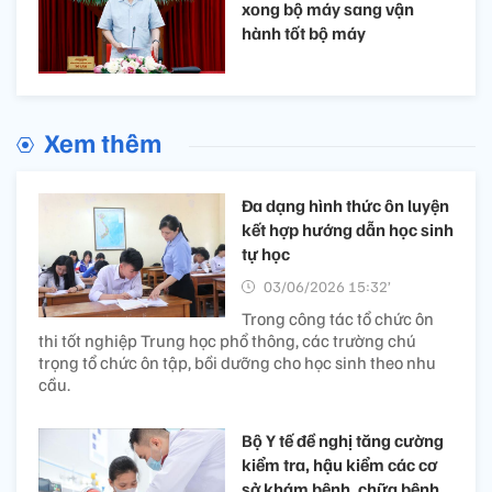
xong bộ máy sang vận
hành tốt bộ máy
Xem thêm
Đa dạng hình thức ôn luyện
kết hợp hướng dẫn học sinh
tự học
03/06/2026 15:32’
Trong công tác tổ chức ôn
thi tốt nghiệp Trung học phổ thông, các trường chú
trọng tổ chức ôn tập, bồi dưỡng cho học sinh theo nhu
cầu.
Bộ Y tế đề nghị tăng cường
kiểm tra, hậu kiểm các cơ
sở khám bệnh, chữa bệnh