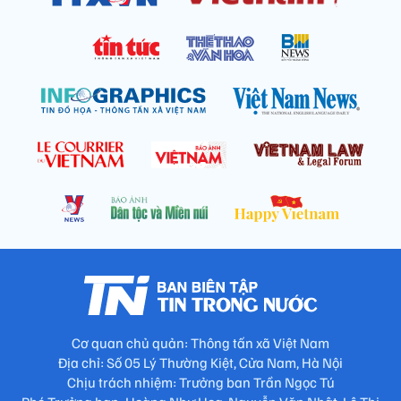
Cơ quan chủ quản: Thông tấn xã Việt Nam
Địa chỉ: Số 05 Lý Thường Kiệt, Cửa Nam, Hà Nội
Chịu trách nhiệm: Trưởng ban Trần Ngọc Tú