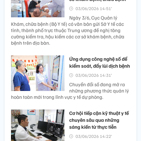
03/06/2026 14:51’
Ngày 3/6, Cục Quản lý
Khám, chữa bệnh (Bộ Y tế) có văn bản gửi Sở Y tế các
tỉnh, thành phố trực thuộc Trung ương đề nghị tăng
cường kiểm tra, hậu kiểm các cơ sở khám bệnh, chữa
bệnh trên địa bàn.
Ứng dụng công nghệ số để
kiểm soát, đẩy lùi dịch bệnh
03/06/2026 14:31’
Chuyển đổi số đang mở ra
những phương thức quản lý
hoàn toàn mới trong lĩnh vực y tế dự phòng.
Cơ hội tiếp cận kỹ thuật y tế
chuyên sâu qua những
sáng kiến từ thực tiễn
03/06/2026 14:22’