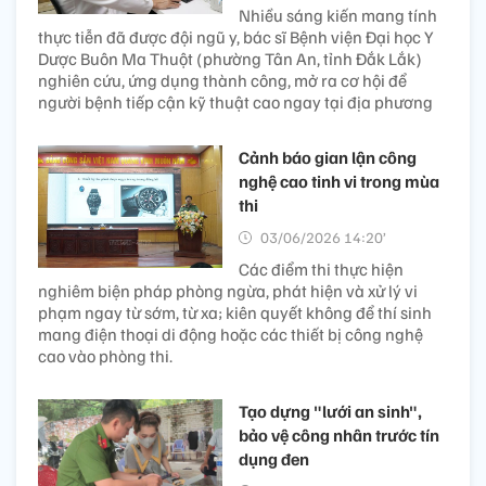
Nhiều sáng kiến mang tính
thực tiễn đã được đội ngũ y, bác sĩ Bệnh viện Đại học Y
Dược Buôn Ma Thuột (phường Tân An, tỉnh Đắk Lắk)
nghiên cứu, ứng dụng thành công, mở ra cơ hội để
người bệnh tiếp cận kỹ thuật cao ngay tại địa phương
Cảnh báo gian lận công
nghệ cao tinh vi trong mùa
thi
03/06/2026 14:20’
Các điểm thi thực hiện
nghiêm biện pháp phòng ngừa, phát hiện và xử lý vi
phạm ngay từ sớm, từ xa; kiên quyết không để thí sinh
mang điện thoại di động hoặc các thiết bị công nghệ
cao vào phòng thi.
Tạo dựng "lưới an sinh",
bảo vệ công nhân trước tín
dụng đen