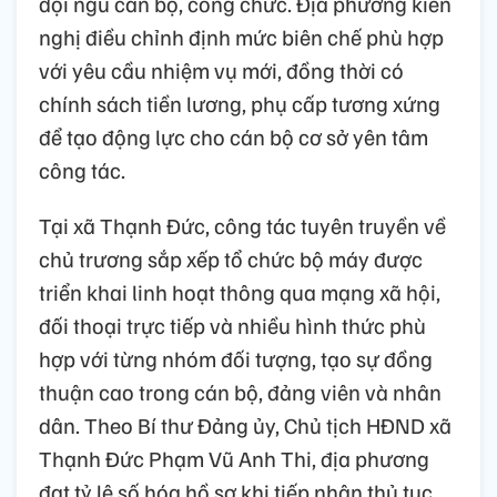
đội ngũ cán bộ, công chức. Địa phương kiến
nghị điều chỉnh định mức biên chế phù hợp
với yêu cầu nhiệm vụ mới, đồng thời có
chính sách tiền lương, phụ cấp tương xứng
để tạo động lực cho cán bộ cơ sở yên tâm
công tác.
Tại xã Thạnh Đức, công tác tuyên truyền về
chủ trương sắp xếp tổ chức bộ máy được
triển khai linh hoạt thông qua mạng xã hội,
đối thoại trực tiếp và nhiều hình thức phù
hợp với từng nhóm đối tượng, tạo sự đồng
thuận cao trong cán bộ, đảng viên và nhân
dân. Theo Bí thư Đảng ủy, Chủ tịch HĐND xã
Thạnh Đức Phạm Vũ Anh Thi, địa phương
đạt tỷ lệ số hóa hồ sơ khi tiếp nhận thủ tục