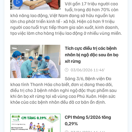
Với gần 17 triệu người cao
tuổi, trong đó hơn 70% còn
khả năng lao động, Việt Nam đang sở hữu nguồn lực
lớn cho phát triển kinh tế - xã hội. Hiện có hơn 9 triệu
người cao tuổi trực tiếp tham gia sản xuất, kinh doanh,
tạo việc làm cho hàng triệu lao động ở nhiều vùng miền.
Tích cực điều trị các bệnh
nhân bị ngộ độc sau ăn bọ
xít rừng
03/06/2026 11:46’
Sáng 3/6, Bệnh viện Đa
khoa tỉnh Thanh Hóa cho biết, đơn vị đang theo dõi,
điều trị cho 3 bệnh nhân nghi ngộ độc thực phẩm sau
khi ăn bọ xít rừng tại xã vùng cao Phú Xuân. Hiện sức
khỏe của các bệnh nhân đều đã cơ bản ổn định.
CPI tháng 5/2026 tăng
0,29%