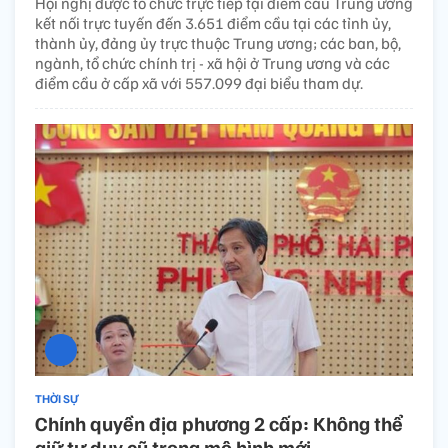
Hội nghị được tổ chức trực tiếp tại điểm cầu Trung ương
kết nối trực tuyến đến 3.651 điểm cầu tại các tỉnh ủy,
thành ủy, đảng ủy trực thuộc Trung ương; các ban, bộ,
ngành, tổ chức chính trị - xã hội ở Trung ương và các
điểm cầu ở cấp xã với 557.099 đại biểu tham dự.
THỜI SỰ
Chính quyền địa phương 2 cấp: Không thể
giữ tư duy cũ trong mô hình mới