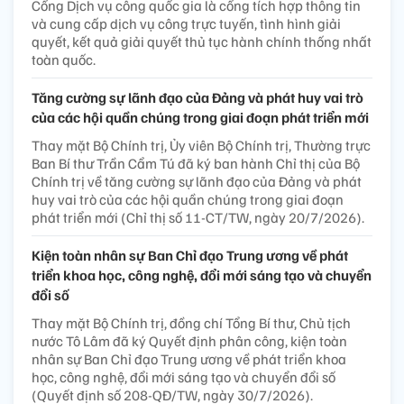
Cổng Dịch vụ công quốc gia là cổng tích hợp thông tin
và cung cấp dịch vụ công trực tuyến, tình hình giải
quyết, kết quả giải quyết thủ tục hành chính thống nhất
toàn quốc.
Tăng cường sự lãnh đạo của Đảng và phát huy vai trò
của các hội quần chúng trong giai đoạn phát triển mới
Thay mặt Bộ Chính trị, Ủy viên Bộ Chính trị, Thường trực
Ban Bí thư Trần Cẩm Tú đã ký ban hành Chỉ thị của Bộ
Chính trị về tăng cường sự lãnh đạo của Đảng và phát
huy vai trò của các hội quần chúng trong giai đoạn
phát triển mới (Chỉ thị số 11-CT/TW, ngày 20/7/2026).
Kiện toàn nhân sự Ban Chỉ đạo Trung ương về phát
triển khoa học, công nghệ, đổi mới sáng tạo và chuyển
đổi số
Thay mặt Bộ Chính trị, đồng chí Tổng Bí thư, Chủ tịch
nước Tô Lâm đã ký Quyết định phân công, kiện toàn
nhân sự Ban Chỉ đạo Trung ương về phát triển khoa
học, công nghệ, đổi mới sáng tạo và chuyển đổi số
(Quyết định số 208-QĐ/TW, ngày 30/7/2026).