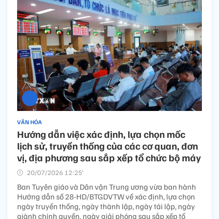
VĂN HÓA
Hướng dẫn việc xác định, lựa chọn mốc
lịch sử, truyền thống của các cơ quan, đơn
vị, địa phương sau sắp xếp tổ chức bộ máy
20/07/2026 12:25’
Ban Tuyên giáo và Dân vận Trung ương vừa ban hành
Hướng dẫn số 28-HD/BTGDVTW về xác định, lựa chọn
ngày truyền thống, ngày thành lập, ngày tái lập, ngày
giành chính quyền, ngày giải phóng sau sắp xếp tổ