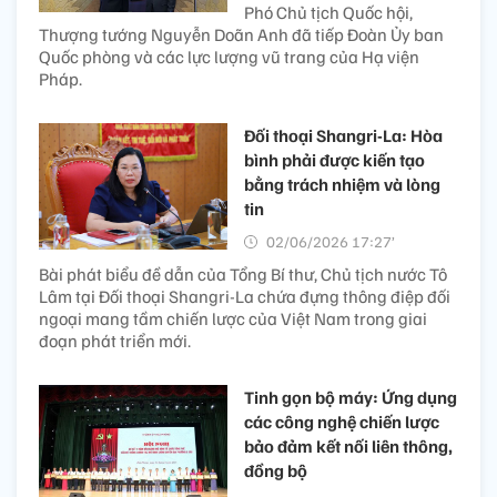
Phó Chủ tịch Quốc hội,
Thượng tướng Nguyễn Doãn Anh đã tiếp Đoàn Ủy ban
Quốc phòng và các lực lượng vũ trang của Hạ viện
Pháp.
Đối thoại Shangri-La: Hòa
bình phải được kiến tạo
bằng trách nhiệm và lòng
tin
02/06/2026 17:27’
Bài phát biểu đề dẫn của Tổng Bí thư, Chủ tịch nước Tô
Lâm tại Đối thoại Shangri-La chứa đựng thông điệp đối
ngoại mang tầm chiến lược của Việt Nam trong giai
đoạn phát triển mới.
Tinh gọn bộ máy: Ứng dụng
các công nghệ chiến lược
bảo đảm kết nối liên thông,
đồng bộ