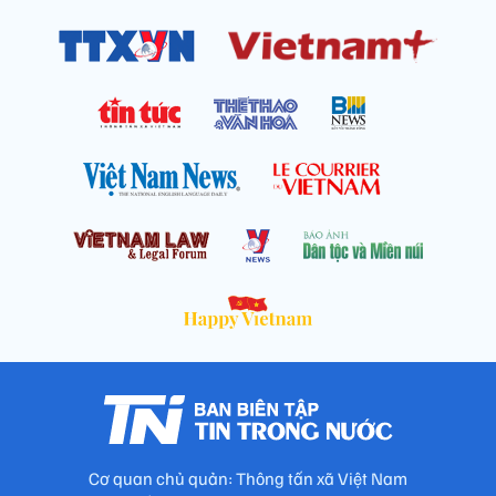
Cơ quan chủ quản: Thông tấn xã Việt Nam