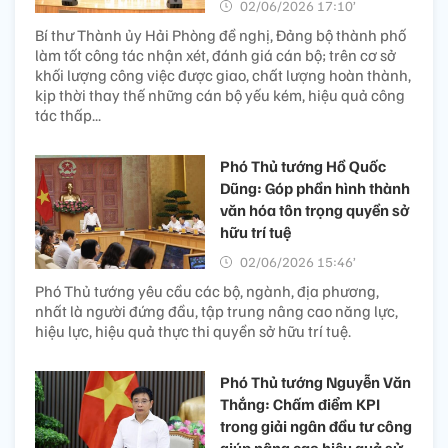
02/06/2026 17:10’
Bí thư Thành ủy Hải Phòng đề nghị, Đảng bộ thành phố
làm tốt công tác nhận xét, đánh giá cán bộ; trên cơ sở
khối lượng công việc được giao, chất lượng hoàn thành,
kịp thời thay thế những cán bộ yếu kém, hiệu quả công
tác thấp...
Phó Thủ tướng Hồ Quốc
Dũng: Góp phần hình thành
văn hóa tôn trọng quyền sở
hữu trí tuệ
02/06/2026 15:46’
Phó Thủ tướng yêu cầu các bộ, ngành, địa phương,
nhất là người đứng đầu, tập trung nâng cao năng lực,
hiệu lực, hiệu quả thực thi quyền sở hữu trí tuệ.
Phó Thủ tướng Nguyễn Văn
Thắng: Chấm điểm KPI
trong giải ngân đầu tư công