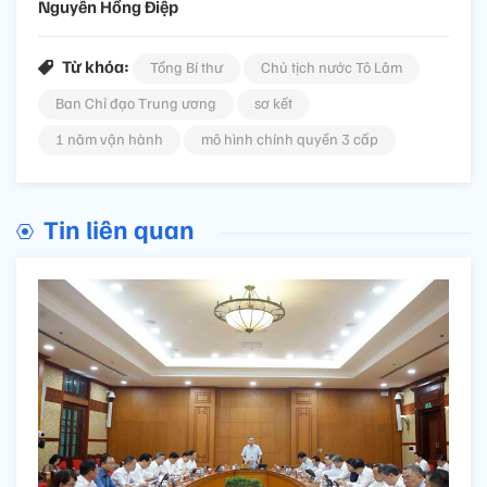
Nguyễn Hồng Điệp
Từ khóa:
Tổng Bí thư
Chủ tịch nước Tô Lâm
Ban Chỉ đạo Trung ương
sơ kết
1 năm vận hành
mô hình chính quyền 3 cấp
Tin liên quan