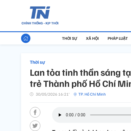
THỜI SỰ
XÃ HỘI
PHÁP LUẬT
Thời sự
Lan tỏa tinh thần sáng t
trẻ Thành phố Hồ Chí Mi
30/05/2026 16:21’
TP. Hồ Chí Minh