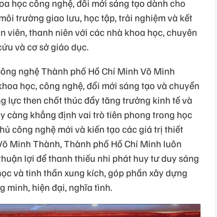
hoa học công nghệ, đổi mới sáng tạo dành cho
môi trường giao lưu, học tập, trải nghiệm và kết
oàn viên, thanh niên với các nhà khoa học, chuyên
cứu và cơ sở giáo dục.
Công nghệ Thành phố Hồ Chí Minh Võ Minh
 khoa học, công nghệ, đổi mới sáng tạo và chuyển
ng lực then chốt thúc đẩy tăng trưởng kinh tế và
gày càng khẳng định vai trò tiên phong trong học
ủ công nghệ mới và kiến tạo các giá trị thiết
Võ Minh Thành, Thành phố Hồ Chí Minh luôn
huận lợi để thanh thiếu nhi phát huy tư duy sáng
học và tinh thần xung kích, góp phần xây dựng
 minh, hiện đại, nghĩa tình.