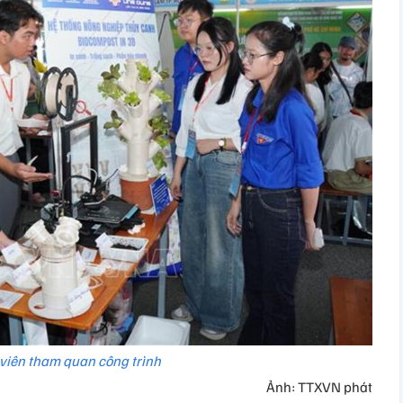
 viên tham quan công trình
Ảnh: TTXVN phát