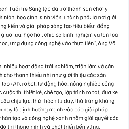
an Tuổi trẻ Sáng tạo đã trở thành sân chơi ý
niên, học sinh, sinh viên Thành phố; là nơi giới
ng kiến và giải pháp sáng tạo tiêu biểu; đồng
ẻ giao lưu, học hỏi, chia sẻ kinh nghiệm và lan tỏa
ọc, ứng dụng công nghệ vào thực tiễn”, ông Võ
, nhiều hoạt động trải nghiệm, triển lãm và sân
 cho thanh thiếu nhi như giới thiệu các sản
 tạo (AI), robot, tự động hóa, nông nghiệp công
uộc thi thiết kế, chế tạo, lập trình robot, đua xe
t cấu chịu lực, thử thách tư duy, thả trứng không
m nay là định hướng mạnh vào các giải pháp
ệ nhân tạo và công nghệ xanh nhằm giải quyết các
 đô thị thông minh và phát triển bền vững.