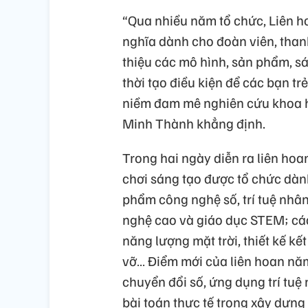
“Qua nhiều năm tổ chức, Liên ho
nghĩa dành cho đoàn viên, thanh 
thiệu các mô hình, sản phẩm, sá
thời tạo điều kiện để các bạn tr
niềm đam mê nghiên cứu khoa h
Minh Thành khẳng định.
Trong hai ngày diễn ra liên hoan
chơi sáng tạo được tổ chức dành
phẩm công nghệ số, trí tuệ nhân
nghệ cao và giáo dục STEM; các c
năng lượng mặt trời, thiết kế kế
vỡ… Điểm mới của liên hoan nă
chuyển đổi số, ứng dụng trí tu
bài toán thực tế trong xây dựng