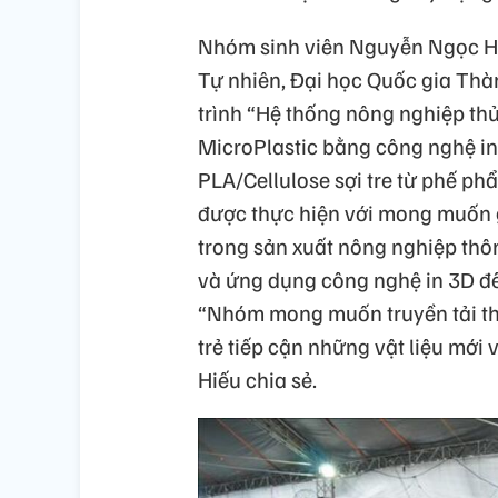
Nhóm sinh viên Nguyễn Ngọc Hi
Tự nhiên, Đại học Quốc gia Thà
trình “Hệ thống nông nghiệp th
MicroPlastic bằng công nghệ in
PLA/Cellulose sợi tre từ phế ph
được thực hiện với mong muốn g
trong sản xuất nông nghiệp thô
và ứng dụng công nghệ in 3D để
“Nhóm mong muốn truyền tải th
trẻ tiếp cận những vật liệu mới
Hiếu chia sẻ.