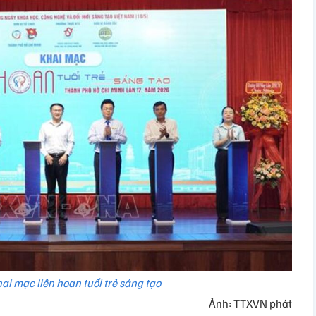
ai mạc liên hoan tuổi trẻ sáng tạo
Ảnh: TTXVN phát