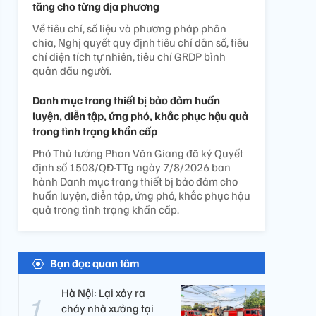
tăng cho từng địa phương
Về tiêu chí, số liệu và phương pháp phân
chia, Nghị quyết quy định tiêu chí dân số, tiêu
chí diện tích tự nhiên, tiêu chí GRDP bình
quân đầu người.
Danh mục trang thiết bị bảo đảm huấn
luyện, diễn tập, ứng phó, khắc phục hậu quả
trong tình trạng khẩn cấp
Phó Thủ tướng Phan Văn Giang đã ký Quyết
định số 1508/QĐ-TTg ngày 7/8/2026 ban
hành Danh mục trang thiết bị bảo đảm cho
huấn luyện, diễn tập, ứng phó, khắc phục hậu
quả trong tình trạng khẩn cấp.
Bạn đọc quan tâm
Hà Nội: Lại xảy ra
cháy nhà xưởng tại