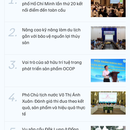
phố Hồ Chí Minh lần thứ 20 kết
nối điểm đến toàn cầu
Nâng cao kỹ năng làm du lịch
gắn với bảo vệ nguồn lợi thủy
sản
Vai trò của sở hữu trí tuệ trong
phát triển sản phẩm OCOP
Phó Chủ tịch nước Võ Thị Ánh
Xuân: Đánh giá thi đua theo kết
quả, sản phẩm và hiệu quả thực
tế
Vụ sập cầu Đắk Lung ở Đồng