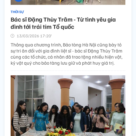
THỜI SỰ
Bác sĩ Đặng Thùy Trâm - Từ tình yêu gia
đình tới trái tim Tổ quốc
13/03/2026 17:20’
Thông qua chương trình, Bảo tàng Hà Nội cũng bày tỏ
sự tri ân đối với gia đình liệt sĩ - bác sĩ Đặng Thùy Trâm
cùng các tổ chức, cá nhân đã trao tặng nhiều hiện vật,
kỷ vật quý cho bảo tàng lưu giữ và phát huy giá trị.