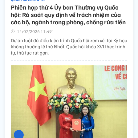
Phiên họp thứ 4 Ủy ban Thường vụ Quốc
hội: Rà soát quy định về trách nhiệm của
các bộ, ngành trong phòng, chống rửa tiền
14/07/2026 11:49’
Dự án luật đủ điều kiện trình Quốc hội xem xét tại Kỳ họp
không thường lệ thứ Nhất, Quốc hội khóa XVI theo trình
tự, thủ tục rút gọn.