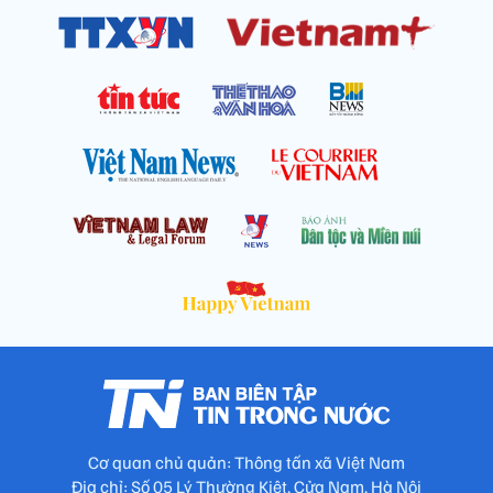
Cơ quan chủ quản: Thông tấn xã Việt Nam
Địa chỉ: Số 05 Lý Thường Kiệt, Cửa Nam, Hà Nội