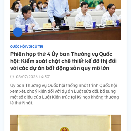
QUỐC HỘI VỚI CỬ TRI
Phiên họp thứ 4 Ủy ban Thường vụ Quốc
hội: Kiểm soát chặt chẽ thiết kế đô thị đối
với các dự án bất động sản quy mô lớn
08/07/2026 14:53’
Ủy ban Thường vụ Quốc hội thống nhất trình Quốc hội
xem xét, cho ý kiến đối với dự án Luật sửa đổi, bổ sung
một số điều của Luật Kiến trúc tại Kỳ họp không thường
lệ thứ Nhất.