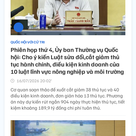
QUỐC HỘI VỚI CỬ TRI
Phiên họp thứ 4, Ủy ban Thường vụ Quốc
hội: Cho ý kiến Luật sửa đổi,cắt giảm thủ
tục hành chính, điều kiện kinh doanh của
10 luật lĩnh vực nông nghiệp và môi trường
16/07/2026 20:02’
Cơ quan soạn thảo đề xuất cắt giảm 38 thủ tục và 40
điều kiện kinh doanh, đơn giản hóa 13 thủ tục. Phương
án này dự kiến rút ngắn 904 ngày thực hiện thủ tục, tiết
kiệm khoảng 189,9 tỷ đồng chi phí tuân thủ.