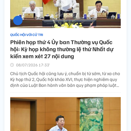
QUỐC HỘI VỚI CỬ TRI
Phiên họp thứ 4 Ủy ban Thường vụ Quốc
hội: Kỳ họp không thường lệ thứ Nhất dự
kiến xem xét 27 nội dung
08/07/2026 17:33’
Chủ tịch Quốc hội cũng lưu ý, chuẩn bị từ sớm, từ xa cho
Kỳ họp thứ 2, Quốc hội khóa XVI, thực hiện nghiêm quy
định của Luật Ban hành văn bản quy phạm pháp luật...