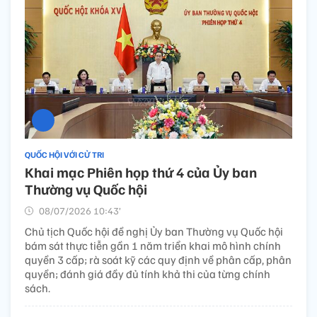
QUỐC HỘI VỚI CỬ TRI
Khai mạc Phiên họp thứ 4 của Ủy ban
Thường vụ Quốc hội
08/07/2026 10:43’
Chủ tịch Quốc hội đề nghị Ủy ban Thường vụ Quốc hội
bám sát thực tiễn gần 1 năm triển khai mô hình chính
quyền 3 cấp; rà soát kỹ các quy định về phân cấp, phân
quyền; đánh giá đầy đủ tính khả thi của từng chính
sách.