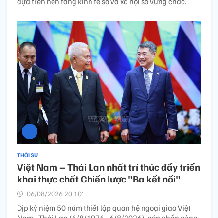
dựa trên nền tảng kinh tế số và xã hội số vững chắc.
THỜI SỰ
Việt Nam – Thái Lan nhất trí thúc đẩy triển
khai thực chất Chiến lược "Ba kết nối"
06/08/2026 20:10’
Dịp kỷ niệm 50 năm thiết lập quan hệ ngoại giao Việt
Nam - Thái Lan (6/8/1976 - 6/8/2026), góp phần củng