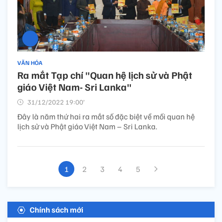
VĂN HÓA
Ra mắt Tạp chí "Quan hệ lịch sử và Phật
giáo Việt Nam- Sri Lanka"
31/12/2022 19:00’
Đây là năm thứ hai ra mắt số đặc biệt về mối quan hệ
lịch sử và Phật giáo Việt Nam – Sri Lanka.
1
2
3
4
5
Chính sách mới