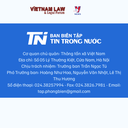
Cơ quan chủ quản: Thông tấn xã Việt Nam
Địa chỉ: Số 05 Lý Thường Kiệt, Cửa Nam, Hà Nội
Chịu trách nhiệm: Trưởng ban Trần Ngọc Tú
Phó Trưởng ban: Hoàng Như Hoa, Nguyễn Văn Nhật, Lê Thị
Thu Hương
Số điện thoại: 024.38257994 - Fax: 024.3826.7981 - Email:
tap.phongbien@gmail.com
Không sao chép nội dung khi chưa có sự đồng ý bằng văn bản
!