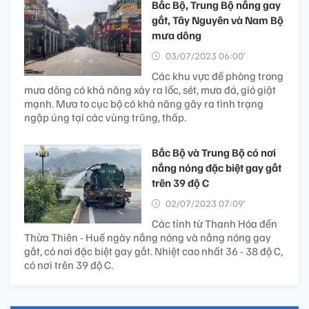
Bắc Bộ, Trung Bộ nắng gay
gắt, Tây Nguyên và Nam Bộ
mưa dông
03/07/2023 06:00’
Các khu vực đề phòng trong
mưa dông có khả năng xảy ra lốc, sét, mưa đá, gió giật
mạnh. Mưa to cục bộ có khả năng gây ra tình trạng
ngập úng tại các vùng trũng, thấp.
Bắc Bộ và Trung Bộ có nơi
nắng nóng đặc biệt gay gắt
trên 39 độ C
02/07/2023 07:09’
Các tỉnh từ Thanh Hóa đến
Thừa Thiên - Huế ngày nắng nóng và nắng nóng gay
gắt, có nơi đặc biệt gay gắt. Nhiệt cao nhất 36 - 38 độ C,
có nơi trên 39 độ C.