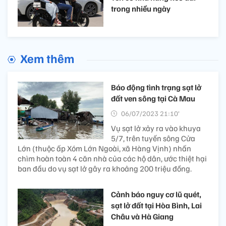
trong nhiều ngày
Xem thêm
Báo động tình trạng sạt lở
đất ven sông tại Cà Mau
06/07/2023 21:10’
Vụ sạt lở xảy ra vào khuya
5/7, trên tuyến sông Cửa
Lớn (thuộc ấp Xóm Lớn Ngoài, xã Hàng Vịnh) nhấn
chìm hoàn toàn 4 căn nhà của các hộ dân, ước thiệt hại
ban đầu do vụ sạt lở gây ra khoảng 200 triệu đồng.
Cảnh báo nguy cơ lũ quét,
sạt lở đất tại Hòa Bình, Lai
Châu và Hà Giang