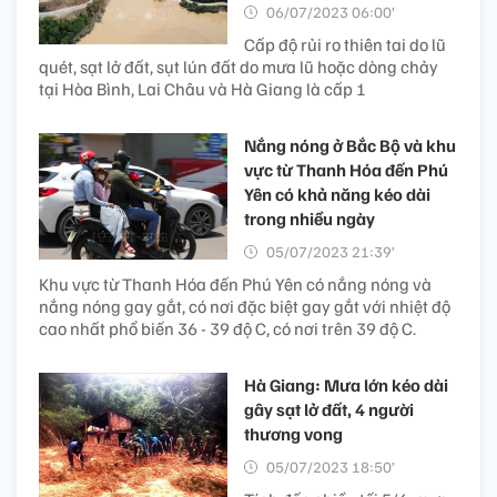
06/07/2023 06:00’
Cấp độ rủi ro thiên tai do lũ
quét, sạt lở đất, sụt lún đất do mưa lũ hoặc dòng chảy
tại Hòa Bình, Lai Châu và Hà Giang là cấp 1
Nắng nóng ở Bắc Bộ và khu
vực từ Thanh Hóa đến Phú
Yên có khả năng kéo dài
trong nhiều ngày
05/07/2023 21:39’
Khu vực từ Thanh Hóa đến Phú Yên có nắng nóng và
nắng nóng gay gắt, có nơi đặc biệt gay gắt với nhiệt độ
cao nhất phổ biến 36 - 39 độ C, có nơi trên 39 độ C.
Hà Giang: Mưa lớn kéo dài
gây sạt lở đất, 4 người
thương vong
05/07/2023 18:50’