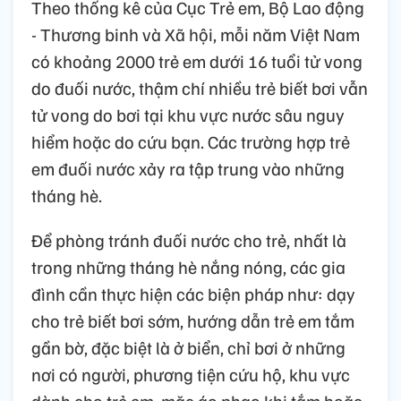
Theo thống kê của Cục Trẻ em, Bộ Lao động
- Thương binh và Xã hội, mỗi năm Việt Nam
có khoảng 2000 trẻ em dưới 16 tuổi tử vong
do đuối nước, thậm chí nhiều trẻ biết bơi vẫn
tử vong do bơi tại khu vực nước sâu nguy
hiểm hoặc do cứu bạn. Các trường hợp trẻ
em đuối nước xảy ra tập trung vào những
tháng hè.
Để phòng tránh đuối nước cho trẻ, nhất là
trong những tháng hè nắng nóng, các gia
đình cần thực hiện các biện pháp như: dạy
cho trẻ biết bơi sớm, hướng dẫn trẻ em tắm
gần bờ, đặc biệt là ở biển, chỉ bơi ở những
nơi có người, phương tiện cứu hộ, khu vực
dành cho trẻ em, mặc áo phao khi tắm hoặc