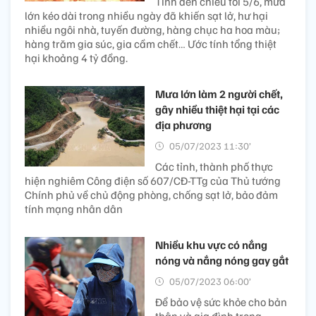
Tính đến chiều tối 5/6, mưa
lớn kéo dài trong nhiều ngày đã khiến sạt lở, hư hại
nhiều ngôi nhà, tuyến đường, hàng chục ha hoa màu;
hàng trăm gia súc, gia cầm chết… Ước tính tổng thiệt
hại khoảng 4 tỷ đồng.
Mưa lớn làm 2 người chết,
gây nhiều thiệt hại tại các
địa phương
05/07/2023 11:30’
Các tỉnh, thành phố thực
hiện nghiêm Công điện số 607/CĐ-TTg của Thủ tướng
Chính phủ về chủ động phòng, chống sạt lở, bảo đảm
tính mạng nhân dân
Nhiều khu vực có nắng
nóng và nắng nóng gay gắt
05/07/2023 06:00’
Để bảo vệ sức khỏe cho bản