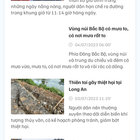
thân và gia đình trong
những ngày nắng nóng, người dân hạn chế ra đường
trong khung giờ từ 11-14 giờ hàng ngày.
Vùng núi Bắc Bộ có mưa to,
có nơi mưa rất to
04/07/2023 06:00’
Phía Đông Bắc Bộ, vùng núi
và trung du chiều và đêm có
mưa vừa, mưa to, có nơi mưa rất to và rải rác có dông.
Thiên tai gây thiệt hại tại
Long An
03/07/2023 11:25’
Người dân nên thường
xuyên theo dõi diễn biến khí
tượng thủy văn, có kế hoạch phòng tránh, giảm bớt
thiệt hại.