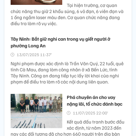
Tại hiện trường, cơ quan
chức năng thu giữ 2 khẩu súng, 6 vỏ đạn, 6 viên đạn và
1 ống ngắm laser màu đen. Cơ quan chức năng đang
điều tra làm rõ vụ việc.
Tây Ninh: Bắt giữ nghi can trong vụ giết người ở
phường Long An
13/07/2025 11:37’
Nghi phạm được xác định là Trần Văn Quý, 22 tuổi, quê
tỉnh Cà Mau, đang làm công nhân ở xã Bến Lức, tỉnh
Tây Ninh. Công an đang tiếp tục lấy lời khai của nghi
phạm để điều tra làm rõ các nội dung liên quan.
Phá chuyên án cho vay
nặng lãi, tổ chức đánh bạc
11/07/2025 22:00’
Kết quả đấu tranh bước đầu
xác định, từ năm 2023 đến
nay các đối tượng đã cho hơn 660 người trên địa bàn