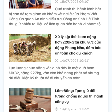
15/07/2025 09:10’
Quá trình thi hành lệnh bắt
bị can để tạm giam và khám xét nơi ở của Phạm Viết
Công, Cơ quan An ninh điều tra, Công an tỉnh Hà Tĩnh
thu giữ nhiều tài liệu có liên quan đến hành vi phạm tội.
Xử lý kịp thời bom nặng
hơn 220kg tại khu vực cửa
động Phong Nha, đảm bảo
an toàn cho du khách
14/07/2025 10:41’
Lực lượng chức năng xác định đây là một quả bom
MK82, nặng 227kg, vẫn còn khả năng phát nổ nhưng
đủ điều kiện kỹ thuật để di chuyển an toàn.
Lâm Đồng: Tạm giữ đối
tượng chống người thi hành
công vụ
13/07/2025 17:33’