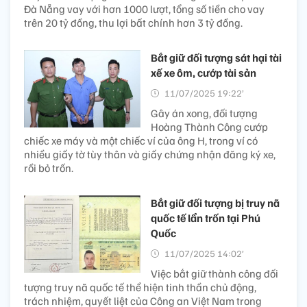
Đà Nẵng vay với hơn 1000 lượt, tổng số tiền cho vay
trên 20 tỷ đồng, thu lợi bất chính hơn 3 tỷ đồng.
Bắt giữ đối tượng sát hại tài
xế xe ôm, cướp tài sản
11/07/2025 19:22’
Gây án xong, đối tượng
Hoàng Thành Công cướp
chiếc xe máy và một chiếc ví của ông H, trong ví có
nhiều giấy tờ tùy thân và giấy chứng nhận đăng ký xe,
rồi bỏ trốn.
Bắt giữ đối tượng bị truy nã
quốc tế lẩn trốn tại Phú
Quốc
11/07/2025 14:02’
Việc bắt giữ thành công đối
tượng truy nã quốc tế thể hiện tinh thần chủ động,
trách nhiệm, quyết liệt của Công an Việt Nam trong