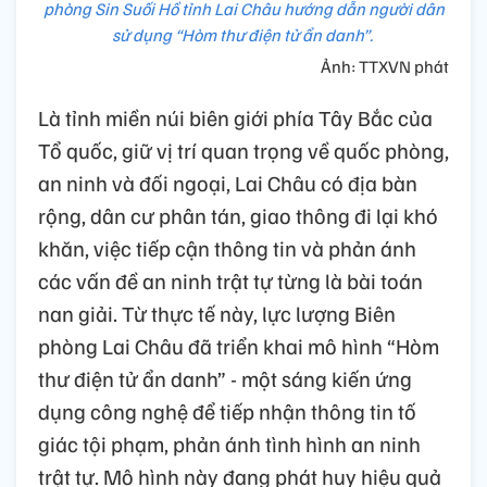
phòng Sin Suối Hồ tỉnh Lai Châu hướng dẫn người dân
sử dụng “Hòm thư điện tử ẩn danh”.
Ảnh: TTXVN phát
Là tỉnh miền núi biên giới phía Tây Bắc của
Tổ quốc, giữ vị trí quan trọng về quốc phòng,
an ninh và đối ngoại, Lai Châu có địa bàn
rộng, dân cư phân tán, giao thông đi lại khó
khăn, việc tiếp cận thông tin và phản ánh
các vấn đề an ninh trật tự từng là bài toán
nan giải. Từ thực tế này, lực lượng Biên
phòng Lai Châu đã triển khai mô hình “Hòm
thư điện tử ẩn danh” - một sáng kiến ứng
dụng công nghệ để tiếp nhận thông tin tố
giác tội phạm, phản ánh tình hình an ninh
trật tự. Mô hình này đang phát huy hiệu quả