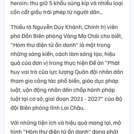
heroin; thu giữ 5 khẩu súng kíp và nhiều loại
cồn cất giấu trái phép từ người dân…
Thiếu tá Nguyễn Duy Khánh, Chính trị viên
phó Đồn Biên phòng Vàng Ma Chải cho biết,
"Hòm thư điện tử ẩn danh" là một trong
những sáng kiến, cách làm sáng tạo, hiệu
quả của đơn vị trong thực hiện Đề án "Phát
huy vai trò của lực lượng Quân đội nhân dân
tham gia công tác phổ biến, giáo dục pháp
luật, vận động nhân dân chấp hành pháp
luật tại cơ sở, giai đoạn 2021 - 2027" của Bộ
đội Biên phòng tỉnh Lai Châu.
Với những tiện ích và hiệu quả mang lại, mô
hình "Hòm thư điện tử ẩn danh" đang phát