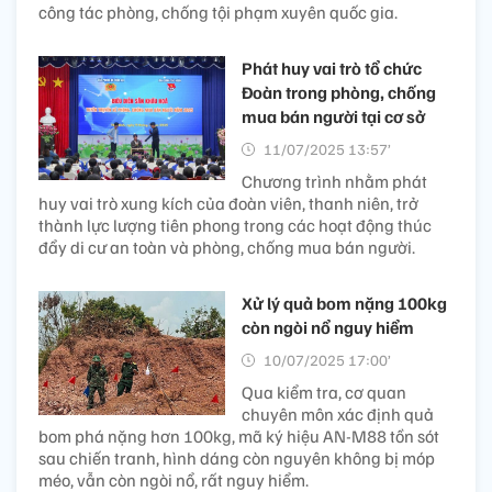
công tác phòng, chống tội phạm xuyên quốc gia.
Phát huy vai trò tổ chức
Đoàn trong phòng, chống
mua bán người tại cơ sở
11/07/2025 13:57’
Chương trình nhằm phát
huy vai trò xung kích của đoàn viên, thanh niên, trở
thành lực lượng tiên phong trong các hoạt động thúc
đẩy di cư an toàn và phòng, chống mua bán người.
Xử lý quả bom nặng 100kg
còn ngòi nổ nguy hiểm
10/07/2025 17:00’
Qua kiểm tra, cơ quan
chuyên môn xác định quả
bom phá nặng hơn 100kg, mã ký hiệu AN-M88 tồn sót
sau chiến tranh, hình dáng còn nguyên không bị móp
méo, vẫn còn ngòi nổ, rất nguy hiểm.