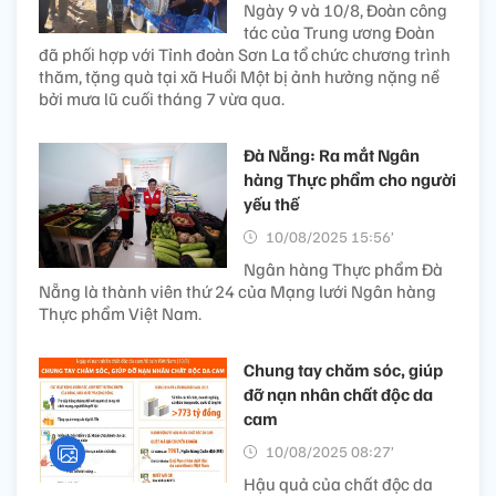
Ngày 9 và 10/8, Đoàn công
tác của Trung ương Đoàn
đã phối hợp với Tỉnh đoàn Sơn La tổ chức chương trình
thăm, tặng quà tại xã Huổi Một bị ảnh hưởng nặng nề
bởi mưa lũ cuối tháng 7 vừa qua.
Đà Nẵng: Ra mắt Ngân
hàng Thực phẩm cho người
yếu thế
10/08/2025 15:56’
Ngân hàng Thực phẩm Đà
Nẵng là thành viên thứ 24 của Mạng lưới Ngân hàng
Thực phẩm Việt Nam.
Chung tay chăm sóc, giúp
đỡ nạn nhân chất độc da
cam
10/08/2025 08:27’
Hậu quả của chất độc da