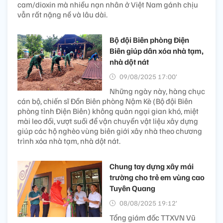
cam/dioxin mà nhiều nạn nhân ở Việt Nam gánh chịu
vẫn rất nặng nề và lâu dài.
Bộ đội Biên phòng Điện
Biên giúp dân xóa nhà tạm,
nhà dột nát
09/08/2025 17:00’
Những ngày này, hàng chục
cán bộ, chiến sĩ Đồn Biên phòng Nậm Kè (Bộ đội Biên
phòng tỉnh Điện Biên) không quản ngại gian khó, miệt
mài leo đồi, vượt suối để vận chuyển vật liệu xây dựng
giúp các hộ nghèo vùng biên giới xây nhà theo chương
trình xóa nhà tạm, nhà dột nát.
Chung tay dựng xây mái
trường cho trẻ em vùng cao
Tuyên Quang
08/08/2025 19:12’
Tổng giám đốc TTXVN Vũ