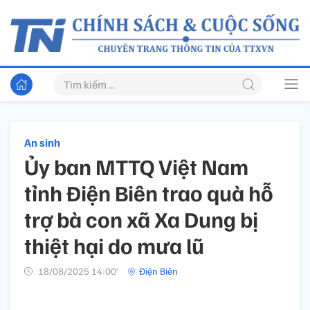
An sinh
Ủy ban MTTQ Việt Nam
tỉnh Điện Biên trao quà hỗ
trợ bà con xã Xa Dung bị
thiệt hại do mưa lũ
18/08/2025 14:00’
Điện Biên