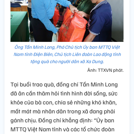
Ông Tẩn Minh Long, Phó Chủ tịch Ủy ban MTTQ Việt
Nam tỉnh Điện Biên, Chủ tịch Liên đoàn Lao động tỉnh
tặng quà cho người dân xã Xa Dung.
Ảnh: TTXVN phát.
Tại buổi trao quà, đồng chí Tẩn Minh Long
đã ân cần thăm hỏi tình hình đời sống, sức
khỏe của bà con, chia sẻ những khó khăn,
mất mát mà nhân dân trong xã đang phải
gánh chịu. Đồng chí khẳng định: “Ủy ban
MTTQ Việt Nam tỉnh và các tổ chức đoàn