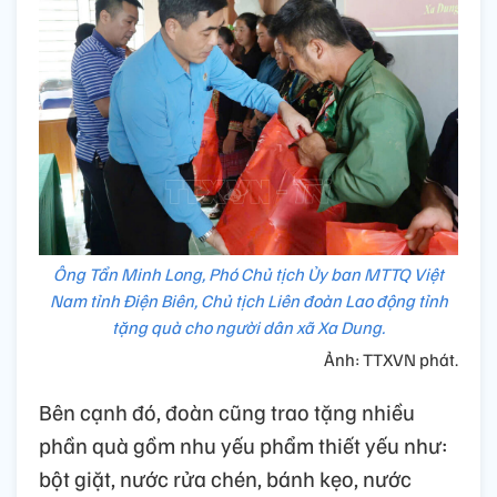
Ông Tẩn Minh Long, Phó Chủ tịch Ủy ban MTTQ Việt
Nam tỉnh Điện Biên, Chủ tịch Liên đoàn Lao động tỉnh
tặng quà cho người dân xã Xa Dung.
Ảnh: TTXVN phát.
Bên cạnh đó, đoàn cũng trao tặng nhiều
phần quà gồm nhu yếu phẩm thiết yếu như:
bột giặt, nước rửa chén, bánh kẹo, nước