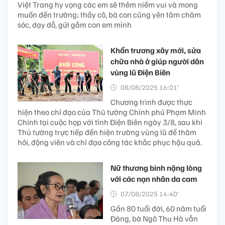
Việt Trang hy vọng các em sẽ thêm niềm vui và mong
muốn đến trường; thầy cô, bà con cũng yên tâm chăm
sóc, dạy dỗ, gửi gắm con em mình
Khẩn trương xây mới, sửa
chữa nhà ở giúp người dân
vùng lũ Điện Biên
08/08/2025 16:01’
Chương trình được thực
hiện theo chỉ đạo của Thủ tướng Chính phủ Phạm Minh
Chính tại cuộc họp với tỉnh Điện Biên ngày 3/8, sau khi
Thủ tướng trực tiếp đến hiện trường vùng lũ để thăm
hỏi, động viên và chỉ đạo công tác khắc phục hậu quả.
Nữ thương binh nặng lòng
với các nạn nhân da cam
07/08/2025 14:40’
Gần 80 tuổi đời, 60 năm tuổi
Đảng, bà Ngô Thu Hà vẫn