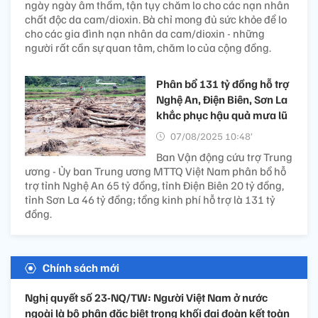
ngày ngày âm thầm, tận tụy chăm lo cho các nạn nhân
chất độc da cam/dioxin. Bà chỉ mong đủ sức khỏe để lo
cho các gia đình nạn nhân da cam/dioxin - những
người rất cần sự quan tâm, chăm lo của cộng đồng.
Phân bổ 131 tỷ đồng hỗ trợ
Nghệ An, Điện Biên, Sơn La
khắc phục hậu quả mưa lũ
07/08/2025 10:48’
Ban Vận động cứu trợ Trung
ương - Ủy ban Trung ương MTTQ Việt Nam phân bổ hỗ
trợ tỉnh Nghệ An 65 tỷ đồng, tỉnh Điện Biên 20 tỷ đồng,
tỉnh Sơn La 46 tỷ đồng; tổng kinh phí hỗ trợ là 131 tỷ
đồng.
Chính sách mới
Nghị quyết số 23-NQ/TW: Người Việt Nam ở nước
ngoài là bộ phận đặc biệt trong khối đại đoàn kết toàn