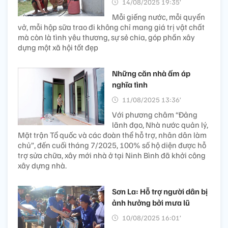
14/08/2025 19:35’
Mỗi giếng nước, mỗi quyển
vở, mỗi hộp sữa trao đi không chỉ mang giá trị vật chất
mà còn là tình yêu thương, sự sẻ chia, góp phần xây
dựng một xã hội tốt đẹp
Những căn nhà ấm áp
nghĩa tình
11/08/2025 13:36’
Với phương châm “Đảng
lãnh đạo, Nhà nước quản lý,
Mặt trận Tổ quốc và các đoàn thể hỗ trợ, nhân dân làm
chủ”, đến cuối tháng 7/2025, 100% số hộ diện được hỗ
trợ sửa chữa, xây mới nhà ở tại Ninh Bình đã khởi công
xây dựng nhà.
Sơn La: Hỗ trợ người dân bị
ảnh hưởng bởi mưa lũ
10/08/2025 16:01’