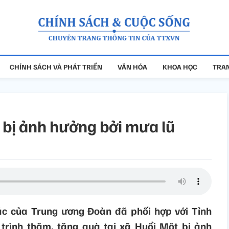
CHÍNH SÁCH VÀ PHÁT TRIỂN
VĂN HÓA
KHOA HỌC
TRAN
 bị ảnh hưởng bởi mưa lũ
ác của Trung ương Đoàn đã phối hợp với Tỉnh
trình thăm, tặng quà tại xã Huổi Một bị ảnh