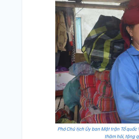
Phó Chủ tịch Ủy ban Mặt trận Tổ quốc 
thăm hỏi, tặng q