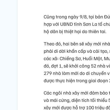
Cũng trong ngày 9/8, tại bản Đứ
hợp với UBND tỉnh Sơn La tổ ch
hộ dân bị thiệt hại do thiên tai.
Theo đó, hai bên sẽ xây mới nh
phải di dời khẩn cấp và cải tạo
các xã: Chiềng Sơ, Huổi Một, M
đó, đợt 1, sẽ khởi công 52 nhà 
279 nhà làm mới do di chuyển vị
được thực hiện trong giai đoạn 
Các ngôi nhà xây mới đảm bảo 
và mái cứng, diện tích tối thiể
xây mới được hỗ trợ 100 triệu đ