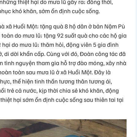
những thiệt hại do mưa lũ gây ra; đồng thời,
hục khó khăn, sớm ổn định cuộc sống.
uà xã Huổi Một; tặng quà 8 hộ dân ở bản Nậm Pù
n toàn do mưa lũ; tặng 92 suất quà cho các hộ gia
 hại do mưa lũ; thăm hỏi, động viên 5 gia đình
, di dời khẩn cấp. Cùng với đó, Đoàn công tác đã
ên tình nguyện tham gia hỗ trợ đào móng, xây nhà
hoàn toàn sau mưa lũ ở xã Huổi Một. Đây là
hực, thể hiện tinh thần tương thân tương ái,
ổi trẻ cả nước, kịp thời chia sẻ khó khăn, động
thiệt hại sớm ổn định cuộc sống sau thiên tai tại