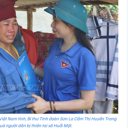
Việt Nam tỉnh, Bí thư Tỉnh đoàn Sơn La Cầm Thị Huyền Trang
uà người dân bị thiên tai xã Huổi Một.