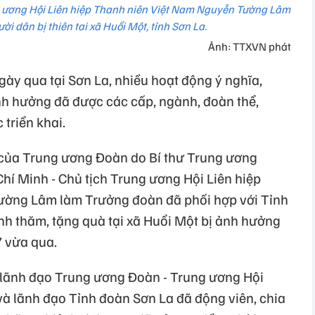
g ương Hội Liên hiệp Thanh niên Việt Nam Nguyễn Tường Lâm
ời dân bị thiên tai xã Huổi Một, tỉnh Sơn La.
Ảnh: TTXVN phát
ày qua tại Sơn La, nhiều hoạt động ý nghĩa,
ảnh hưởng đã được các cấp, ngành, đoàn thể,
triển khai.
 của Trung ương Đoàn do Bí thư Trung ương
í Minh - Chủ tịch Trung ương Hội Liên hiệp
ường Lâm làm Trưởng đoàn đã phối hợp với Tỉnh
nh thăm, tặng quà tại xã Huổi Một bị ảnh hưởng
7 vừa qua.
, lãnh đạo Trung ương Đoàn - Trung ương Hội
và lãnh đạo Tỉnh đoàn Sơn La đã động viên, chia