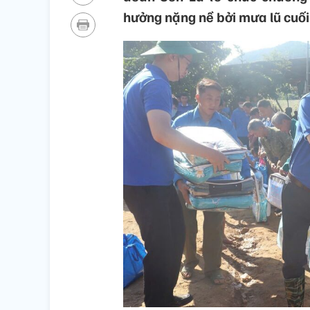
hưởng nặng nề bởi mưa lũ cuối