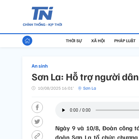
THỜI SỰ
XÃ HỘI
PHÁP LUẬT
An sinh
Sơn La: Hỗ trợ người dân
10/08/2025 16:01’
Sơn La
Ngày 9 và 10/8, Đoàn công t
đoàn Sơn La tổ chức chương 