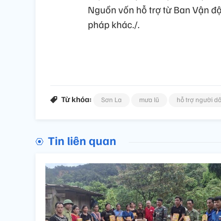
Nguồn vốn hỗ trợ từ Ban Vận độ
pháp khác./.
Từ khóa:
Sơn La
mưa lũ
hỗ trợ người d
Tin liên quan