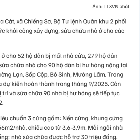
Ảnh: TTXVN phát
a Cát, xã Chiềng Sơ, Bộ Tư lệnh Quân khu 2 phối
ức khởi công xây dựng, sửa chữa nhà ở cho các
à ở cho 52 hộ dân bị mất nhà cửa, 279 hộ dân
, sửa chữa nhà cho 90 hộ dân bị hư hỏng nặng tại
ường Lạn, Sốp Cộp, Bó Sinh, Mường Lầm. Trong
và dự kiến hoàn thành trong tháng 9/2025. Còn
 trí và sửa chữa 90 nhà bị hư hỏng sẽ tiếp tục
2.
tiêu chuẩn 3 cứng gồm: Nền cứng, khung cứng
u 56m2/nhà, chiều cao từ 3,6-3,9m. Mỗi ngôi nhà
ồng; nhà sửa chữa được hỗ trợ 30 triệu đồng.