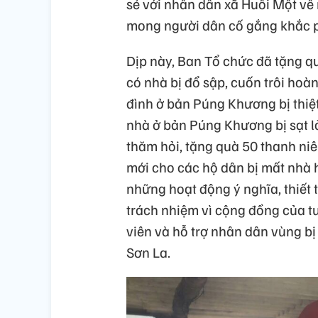
sẻ với nhân dân xã Huổi Một về 
mong người dân cố gắng khắc p
Dịp này, Ban Tổ chức đã tặng q
có nhà bị đổ sập, cuốn trôi hoà
đình ở bản Púng Khương bị thiệt
nhà ở bản Púng Khương bị sạt lở
thăm hỏi, tặng quà 50 thanh ni
mới cho các hộ dân bị mất nhà 
những hoạt động ý nghĩa, thiết t
trách nhiệm vì cộng đồng của tu
viên và hỗ trợ nhân dân vùng bị 
Sơn La.