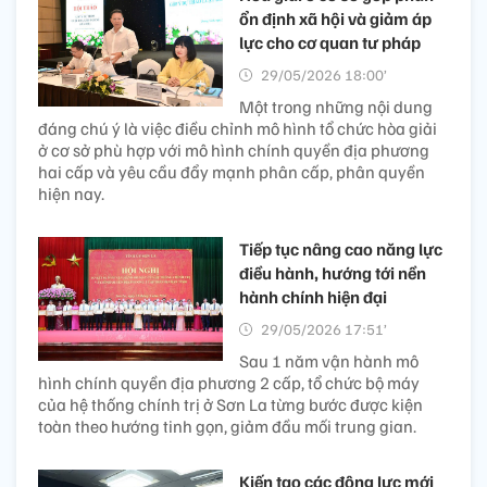
ổn định xã hội và giảm áp
lực cho cơ quan tư pháp
29/05/2026 18:00’
Một trong những nội dung
đáng chú ý là việc điều chỉnh mô hình tổ chức hòa giải
ở cơ sở phù hợp với mô hình chính quyền địa phương
hai cấp và yêu cầu đẩy mạnh phân cấp, phân quyền
hiện nay.
Tiếp tục nâng cao năng lực
điều hành, hướng tới nền
hành chính hiện đại
29/05/2026 17:51’
Sau 1 năm vận hành mô
hình chính quyền địa phương 2 cấp, tổ chức bộ máy
của hệ thống chính trị ở Sơn La từng bước được kiện
toàn theo hướng tinh gọn, giảm đầu mối trung gian.
Kiến tạo các động lực mới