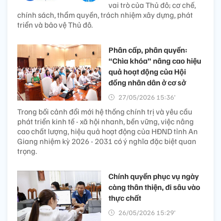
vai trò của Thủ đô; cơ chế,
chính sách, thẩm quyền, trách nhiệm xây dựng, phát
triển và bảo vệ Thủ đô.
Phân cấp, phân quyền:
“Chìa khóa” nâng cao hiệu
quả hoạt động của Hội
đồng nhân dân ở cơ sở
27/05/2026 15:36’
Trong bối cảnh đổi mới hệ thống chính trị và yêu cầu
phát triển kinh tế - xã hội nhanh, bền vững, việc nâng
cao chất lượng, hiệu quả hoạt động của HĐND tỉnh An
Giang nhiệm kỳ 2026 - 2031 có ý nghĩa đặc biệt quan
trọng.
Chính quyền phục vụ ngày
càng thân thiện, đi sâu vào
thực chất
26/05/2026 15:29’