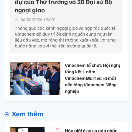
dự của Thứ trưởng và 20 Đại sứ Bộ
ngoại giao
06/05/2026 19:00’
Thông qua các kênh ngoại giao và hợp tác quốc tế,
Vinachem đã duy trì ổn định nguồn cung nguyên
liệu đầu vào, mở rộng thị trường xuất khẩu và từng
bước nâng cao vị thế trên trường quốc tế.
Vinachem tổ chức Hội nghị
tổng kết 1 năm
VinachemMart và ra mắt
nền tảng Vinachem Nông
nghiệp
Xem thêm
Hòa giải ở cơ sở góp phần