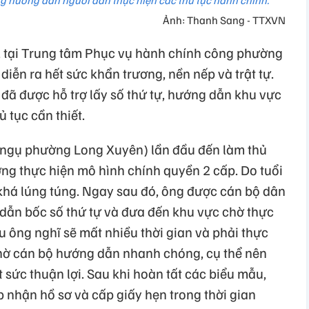
 hướng dẫn người dân thực hiện các thủ tục hành chính.
Ảnh: Thanh Sang - TTXVN
 tại Trung tâm Phục vụ hành chính công phường
diễn ra hết sức khẩn trương, nền nếp và trật tự.
đã được hỗ trợ lấy số thứ tự, hướng dẫn khu vực
ủ tục cần thiết.
 ngụ phường Long Xuyên) lần đầu đến làm thủ
ơng thực hiện mô hình chính quyền 2 cấp. Do tuổi
há lúng túng. Ngay sau đó, ông được cán bộ dân
 dẫn bốc số thứ tự và đưa đến khu vực chờ thực
u ông nghĩ sẽ mất nhiều thời gian và phải thực
hờ cán bộ hướng dẫn nhanh chóng, cụ thể nên
ết sức thuận lợi. Sau khi hoàn tất các biểu mẫu,
iếp nhận hồ sơ và cấp giấy hẹn trong thời gian