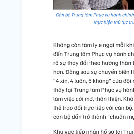
Cán bộ Trung tâm Phục vụ hành chín
thực hiện thủ tục t
Không còn tâm lý e ngại mỗi khi
đến Trung tâm Phục vụ hành c
rõ sự thay đổi theo hướng thân 
hơn. Đằng sau sự chuyển biến tí
“4 xin, 4 luôn, 5 không” của độ
thấy tại Trung tâm Phục vụ hà
làm việc cởi mở, thân thiện. K
thể trao đổi trực tiếp với cán b
cán bộ dần trở thành “chuẩn mực
Khu vực tiếp nhận hồ sơ tại T