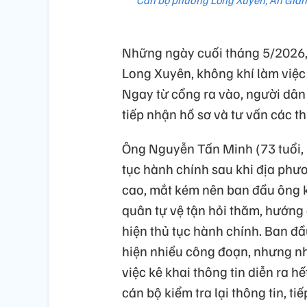
Cán bộ phường Long Xuyên, An Giang
Những ngày cuối tháng 5/2026,
Long Xuyên, không khí làm việc 
Ngay từ cổng ra vào, người dân 
tiếp nhận hồ sơ và tư vấn các th
Ông Nguyễn Tấn Minh (73 tuổi,
tục hành chính sau khi địa phư
cao, mắt kém nên ban đầu ông k
quân tự vệ tận hỏi thăm, hướng
hiện thủ tục hành chính. Ban đầ
hiện nhiều công đoạn, nhưng n
việc kê khai thông tin diễn ra h
cán bộ kiểm tra lại thông tin, t