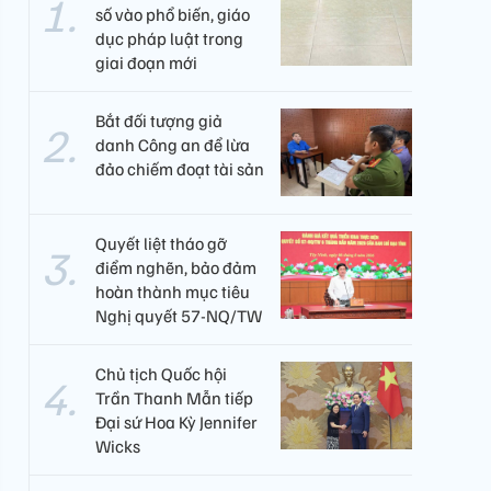
số vào phổ biến, giáo
dục pháp luật trong
giai đoạn mới
Bắt đối tượng giả
danh Công an để lừa
đảo chiếm đoạt tài sản
Quyết liệt tháo gỡ
điểm nghẽn, bảo đảm
hoàn thành mục tiêu
Nghị quyết 57-NQ/TW
Chủ tịch Quốc hội
Trần Thanh Mẫn tiếp
Đại sứ Hoa Kỳ Jennifer
Wicks