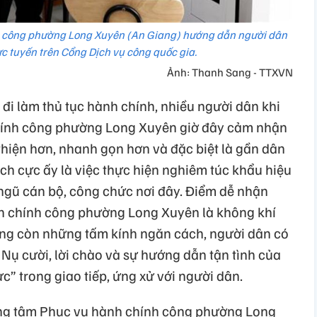
h công phường Long Xuyên (An Giang) hướng dẫn người dân
rực tuyến trên Cổng Dịch vụ công quốc gia.
Ảnh: Thanh Sang - TTXVN
 đi làm thủ tục hành chính, nhiều người dân khi
hính công phường Long Xuyên giờ đây cảm nhận
thiện hơn, nhanh gọn hơn và đặc biệt là gần dân
ch cực ấy là việc thực hiện nghiêm túc khẩu hiệu
i ngũ cán bộ, công chức nơi đây. Điểm dễ nhận
nh chính công phường Long Xuyên là không khí
hông còn những tấm kính ngăn cách, người dân có
ộ. Nụ cười, lời chào và sự hướng dẫn tận tình của
” trong giao tiếp, ứng xử với người dân.
rung tâm Phục vụ hành chính công phường Long