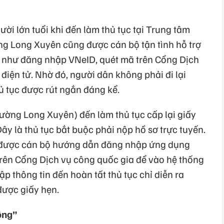
ời lớn tuổi khi đến làm thủ tục tại Trung tâm
g Long Xuyên cũng được cán bộ tận tình hỗ trợ
ến như đăng nhập VNeID, quét mã trên Cổng Dịch
điện tử. Nhờ đó, người dân không phải đi lại
hủ tục được rút ngắn đáng kể.
hường Long Xuyên) đến làm thủ tục cấp lại giấy
 Đây là thủ tục bắt buộc phải nộp hồ sơ trực tuyến.
 được cán bộ hướng dẫn đăng nhập ứng dụng
trên Cổng Dịch vụ công quốc gia để vào hệ thống
p thông tin đến hoàn tất thủ tục chỉ diễn ra
được giấy hẹn.
hông”