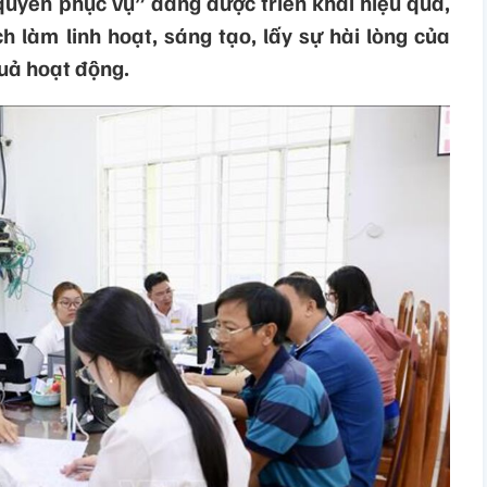
quyền phục vụ” đang được triển khai hiệu quả,
h làm linh hoạt, sáng tạo, lấy sự hài lòng của
uả hoạt động.