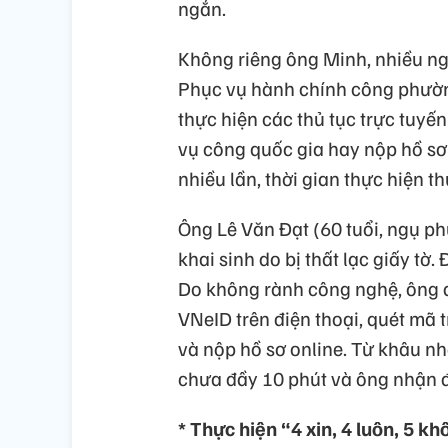
ngắn.
Không riêng ông Minh, nhiều ngư
Phục vụ hành chính công phườn
thực hiện các thủ tục trực tuy
vụ công quốc gia hay nộp hồ sơ 
nhiều lần, thời gian thực hiện t
Ông Lê Văn Đạt (60 tuổi, ngụ p
khai sinh do bị thất lạc giấy tờ.
Do không rành công nghệ, ông
VNeID trên điện thoại, quét mã 
và nộp hồ sơ online. Từ khâu nhậ
chưa đầy 10 phút và ông nhận 
* Thực hiện “4 xin, 4 luôn, 5 k