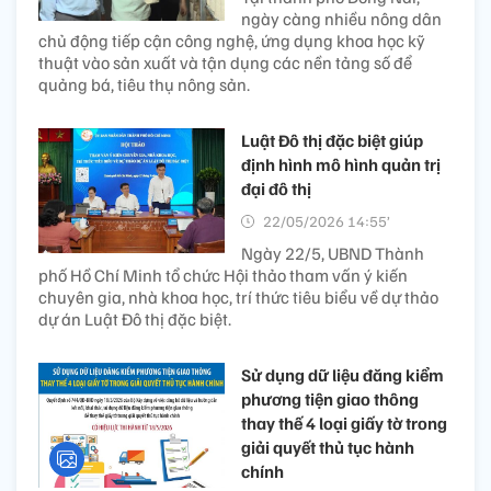
ngày càng nhiều nông dân
chủ động tiếp cận công nghệ, ứng dụng khoa học kỹ
thuật vào sản xuất và tận dụng các nền tảng số để
quảng bá, tiêu thụ nông sản.
Luật Đô thị đặc biệt giúp
định hình mô hình quản trị
đại đô thị
22/05/2026 14:55’
Ngày 22/5, UBND Thành
phố Hồ Chí Minh tổ chức Hội thảo tham vấn ý kiến
chuyên gia, nhà khoa học, trí thức tiêu biểu về dự thảo
dự án Luật Đô thị đặc biệt.
Sử dụng dữ liệu đăng kiểm
phương tiện giao thông
thay thế 4 loại giấy tờ trong
giải quyết thủ tục hành
chính