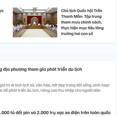
ực
Chủ tịch Quốc hội Trần
g
Thanh Mẫn: Tập trung
tham mưu chính sách,
thực hiện mục tiêu tăng
trưởng hai con số
g địa phương tham gia phát triển du lịch
iá trị di tích lịch sử, văn hóa, nét đẹp trong đời sống, sinh hoạt
c để phát triển du lịch, nâng cao thu nhập cho người dân
.000 tủ đổi pin và 2.000 trụ xạc xe điện trên toàn quốc