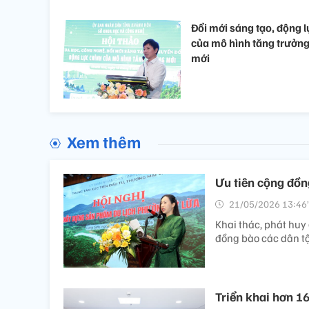
Đổi mới sáng tạo, động l
của mô hình tăng trưởn
mới
Xem thêm
Ưu tiên cộng đồn
21/05/2026 13:46’
Khai thác, phát huy g
đồng bào các dân tộ
Triển khai hơn 16