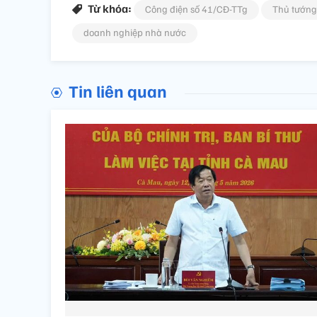
Từ khóa:
Công điện số 41/CĐ-TTg
Thủ tướng
doanh nghiệp nhà nước
Tin liên quan