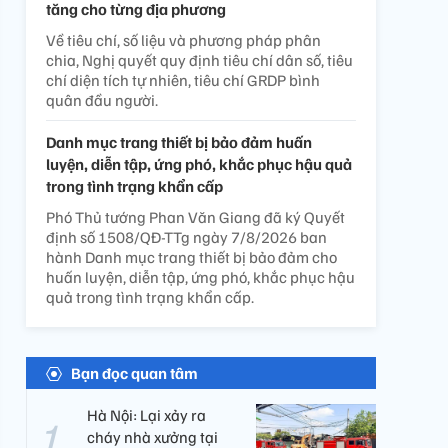
tăng cho từng địa phương
Về tiêu chí, số liệu và phương pháp phân
chia, Nghị quyết quy định tiêu chí dân số, tiêu
chí diện tích tự nhiên, tiêu chí GRDP bình
quân đầu người.
Danh mục trang thiết bị bảo đảm huấn
luyện, diễn tập, ứng phó, khắc phục hậu quả
trong tình trạng khẩn cấp
Phó Thủ tướng Phan Văn Giang đã ký Quyết
định số 1508/QĐ-TTg ngày 7/8/2026 ban
hành Danh mục trang thiết bị bảo đảm cho
huấn luyện, diễn tập, ứng phó, khắc phục hậu
quả trong tình trạng khẩn cấp.
Bạn đọc quan tâm
Hà Nội: Lại xảy ra
cháy nhà xưởng tại