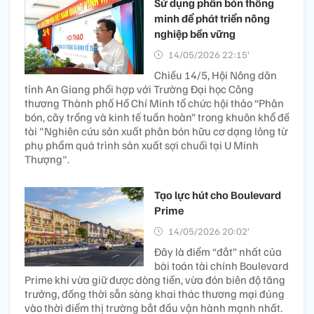
Sử dụng phân bón thông
minh để phát triển nông
nghiệp bền vững
14/05/2026 22:15’
Chiều 14/5, Hội Nông dân
tỉnh An Giang phối hợp với Trường Đại học Công
thương Thành phố Hồ Chí Minh tổ chức hội thảo “Phân
bón, cây trồng và kinh tế tuần hoàn” trong khuôn khổ đề
tài "Nghiên cứu sản xuất phân bón hữu cơ dạng lỏng từ
phụ phẩm quá trình sản xuất sợi chuối tại U Minh
Thượng".
Tạo lực hút cho Boulevard
Prime
14/05/2026 20:02’
Đây là điểm “đắt” nhất của
bài toán tài chính Boulevard
Prime khi vừa giữ được dòng tiền, vừa đón biên độ tăng
trưởng, đồng thời sẵn sàng khai thác thương mại đúng
vào thời điểm thị trường bắt đầu vận hành mạnh nhất.