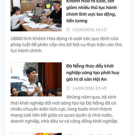
Khánh Hòa rà soát, cắt
giảm nhiều thủ tục hành
chính lĩnh vực lao động,
tiền lương
15/05/2026 10:12’
UBND tỉnh Khánh Hòa đang rà soát các quy định của
pháp luật để phân cấp cho Sở Nội vụ thực hiện các thủ
tục hành chính.
Đà Nẵng thúc đẩy khởi
nghiệp sáng tạo phát huy
giá trị di sản Hội An
14/05/2026 22:45’
Những năm qua, hệ sinh
thái khởi nghiệp đổi mới sáng tạo tại Đà Nẵng đã có
nhiều chuyển biến tích cực, từng bước hình thành
mạng lưới liên kết giữa cơ quan quản lý nhà nước,
doanh nghiệp, nhà đầu tư và cộng đồng khởi nghiệp.