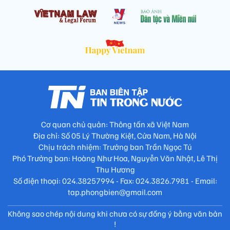
Cơ quan chủ quản: Thông tấn xã Việt Nam
Địa chỉ: Số 05 Lý Thường Kiệt, Cửa Nam, Hà Nội
Chịu trách nhiệm: Trưởng ban Trần Ngọc Tú
Phó Trưởng ban: Hoàng Như Hoa, Nguyễn Văn Nhật, Lê Thị
Thu Hương
Số điện thoại: 024.38257994 - Fax: 024.3826.7981 - Email:
tap.phongbien@gmail.com
Không sao chép nội dung khi chưa có sự đồng ý bằng văn bản
!