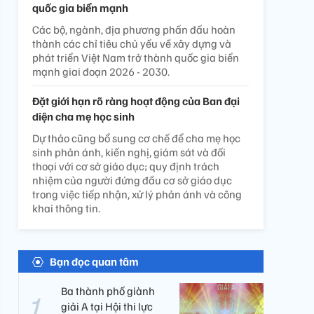
quốc gia biển mạnh
Các bộ, ngành, địa phương phấn đấu hoàn
thành các chỉ tiêu chủ yếu về xây dựng và
phát triển Việt Nam trở thành quốc gia biển
mạnh giai đoạn 2026 - 2030.
Đặt giới hạn rõ ràng hoạt động của Ban đại
diện cha mẹ học sinh
Dự thảo cũng bổ sung cơ chế để cha mẹ học
sinh phản ánh, kiến nghị, giám sát và đối
thoại với cơ sở giáo dục; quy định trách
nhiệm của người đứng đầu cơ sở giáo dục
trong việc tiếp nhận, xử lý phản ánh và công
khai thông tin.
Bạn đọc quan tâm
Ba thành phố giành
giải A tại Hội thi lực