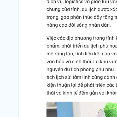
dịch vụ, logistics và giao lưu v
chung của tỉnh, du lịch được xá
trọng, góp phần thúc đẩy tăng 
nâng cao đời sống nhân dân.
Việc các địa phương trong tỉnh 
phẩm, phát triển du lịch phù h
mô rộng lớn, tính liên kết cao v
văn hóa và sinh thái. Là khu vực
nguyên du lịch phong phú như:
tích lịch sử, tâm linh cùng cản
kiện thuận lợi để phát triển các 
thái và kinh tế đêm gắn với khôn