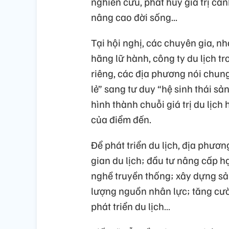
nghiên cứu, phát huy giá trị cảnh
nâng cao đời sống...
Tại hội nghị, các chuyên gia, nh
hãng lữ hành, công ty du lịch t
riêng, các địa phương nói chun
lẻ” sang tư duy “hệ sinh thái sả
hình thành chuỗi giá trị du lị
của điểm đến.
Để phát triển du lịch, địa phươ
gian du lịch; đầu tư nâng cấp h
nghề truyền thống; xây dựng sả
lượng nguồn nhân lực; tăng cườ
phát triển du lịch…