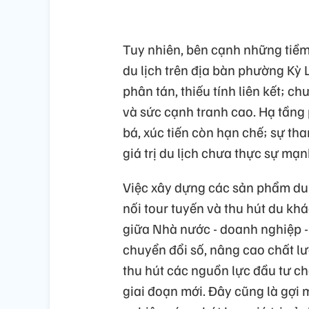
Tuy nhiên, bên cạnh những tiềm 
du lịch trên địa bàn phường Kỳ
phân tán, thiếu tính liên kết; 
và sức cạnh tranh cao. Hạ tầng
bá, xúc tiến còn hạn chế; sự t
giá trị du lịch chưa thực sự mạ
Việc xây dựng các sản phẩm du l
nối tour tuyến và thu hút du khá
giữa Nhà nước - doanh nghiệp -
chuyển đổi số, nâng cao chất l
thu hút các nguồn lực đầu tư cho
giai đoạn mới. Đây cũng là gợi 