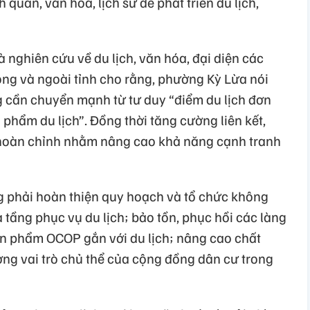
 quan, văn hóa, lịch sử để phát triển du lịch,
à nghiên cứu về du lịch, văn hóa, đại diện các
rong và ngoài tỉnh cho rằng, phường Kỳ Lừa nói
g cần chuyển mạnh từ tư duy “điểm du lịch đơn
n phẩm du lịch”. Đồng thời tăng cường liên kết,
ch hoàn chỉnh nhằm nâng cao khả năng cạnh tranh
ng phải hoàn thiện quy hoạch và tổ chức không
ạ tầng phục vụ du lịch; bảo tồn, phục hồi các làng
n phẩm OCOP gắn với du lịch; nâng cao chất
ng vai trò chủ thể của cộng đồng dân cư trong