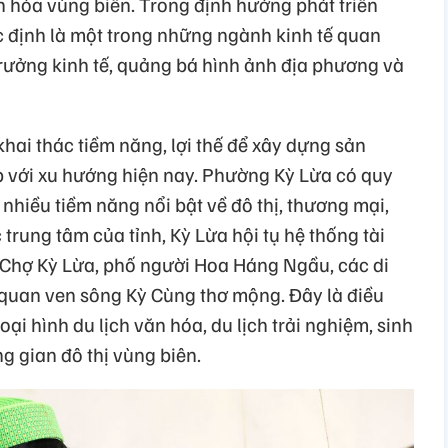
ăn hóa vùng biên. Trong định hướng phát triển
c định là một trong những ngành kinh tế quan
trưởng kinh tế, quảng bá hình ảnh địa phương và
khai thác tiềm năng, lợi thế để xây dựng sản
ợp với xu hướng hiện nay. Phường Kỳ Lừa có quy
à nhiều tiềm năng nổi bật về đô thị, thương mại,
 trung tâm của tỉnh, Kỳ Lừa hội tụ hệ thống tài
 Chợ Kỳ Lừa, phố người Hoa Háng Ngầu, các di
h quan ven sông Kỳ Cùng thơ mộng. Đây là điều
loại hình du lịch văn hóa, du lịch trải nghiệm, sinh
g gian đô thị vùng biên.