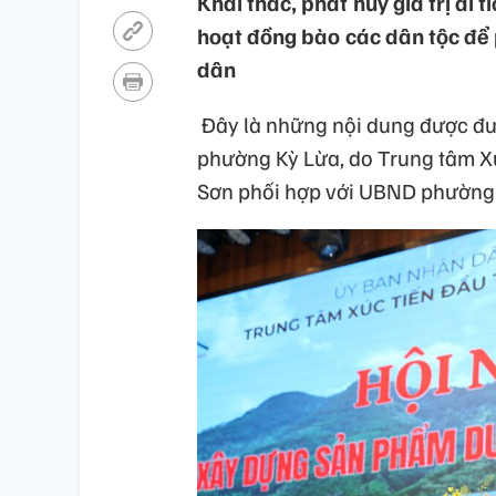
Khai thác, phát huy giá trị di t
hoạt đồng bào các dân tộc để p
dân
Đây là những nội dung được đưa
phường Kỳ Lừa, do Trung tâm Xú
Sơn phối hợp với UBND phường 