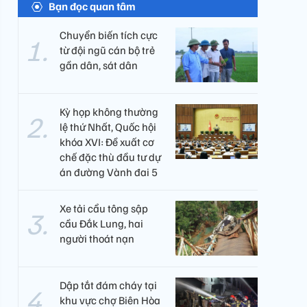
Bạn đọc quan tâm
Chuyển biến tích cực
từ đội ngũ cán bộ trẻ
gần dân, sát dân
Kỳ họp không thường
lệ thứ Nhất, Quốc hội
khóa XVI: Đề xuất cơ
chế đặc thù đầu tư dự
án đường Vành đai 5
Xe tải cẩu tông sập
cầu Đắk Lung, hai
người thoát nạn
Dập tắt đám cháy tại
khu vực chợ Biên Hòa