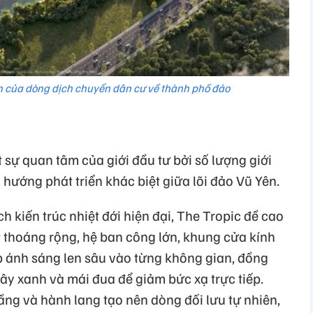
ến của dòng dịch chuyển dân cư về thành phố đảo
sự quan tâm của giới đầu tư bởi số lượng giới
 hướng phát triển khác biệt giữa lõi đảo Vũ Yên.
kiến trúc nhiệt đới hiện đại, The Tropic đề cao
t thoáng rộng, hệ ban công lớn, khung cửa kính
úp ánh sáng len sâu vào từng không gian, đồng
cây xanh và mái đua để giảm bức xạ trực tiếp.
ầng và hành lang tạo nên dòng đối lưu tự nhiên,