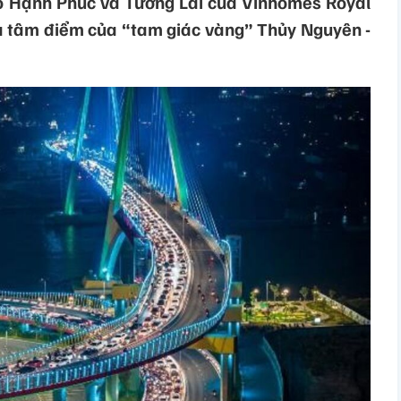
ộ Hạnh Phúc và Tương Lai của Vinhomes Royal
là tâm điểm của “tam giác vàng” Thủy Nguyên -