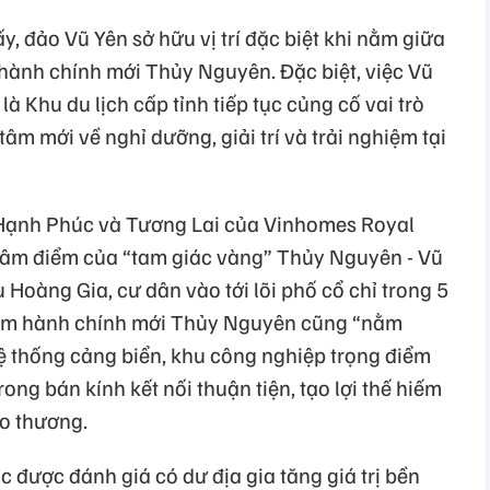
y, đảo Vũ Yên sở hữu vị trí đặc biệt khi nằm giữa
hành chính mới Thủy Nguyên. Đặc biệt, việc Vũ
 Khu du lịch cấp tỉnh tiếp tục củng cố vai trò
âm mới về nghỉ dưỡng, giải trí và trải nghiệm tại
 Hạnh Phúc và Tương Lai của Vinhomes Royal
 tâm điểm của “tam giác vàng” Thủy Nguyên - Vũ
 Hoàng Gia, cư dân vào tới lõi phố cổ chỉ trong 5
 tâm hành chính mới Thủy Nguyên cũng “nằm
hệ thống cảng biển, khu công nghiệp trọng điểm
rong bán kính kết nối thuận tiện, tạo lợi thế hiếm
ao thương.
ic được đánh giá có dư địa gia tăng giá trị bền