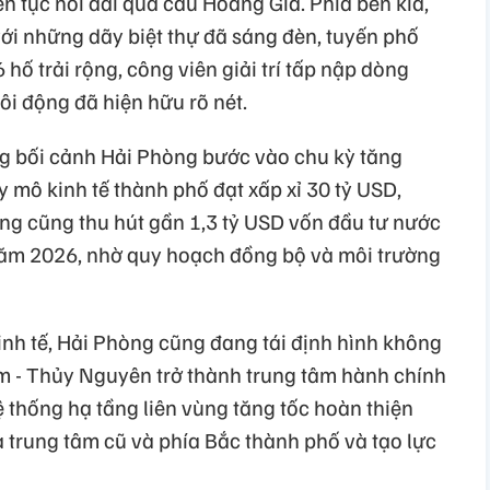
n tục nối dài qua cầu Hoàng Gia. Phía bên kia,
ới những dãy biệt thự đã sáng đèn, tuyến phố
 hố trải rộng, công viên giải trí tấp nập dòng
i động đã hiện hữu rõ nét.
ng bối cảnh Hải Phòng bước vào chu kỳ tăng
mô kinh tế thành phố đạt xấp xỉ 30 tỷ USD,
ng cũng thu hút gần 1,3 tỷ USD vốn đầu tư nước
năm 2026, nhờ quy hoạch đồng bộ và môi trường
inh tế, Hải Phòng cũng đang tái định hình không
ấm - Thủy Nguyên trở thành trung tâm hành chính
ệ thống hạ tầng liên vùng tăng tốc hoàn thiện
trung tâm cũ và phía Bắc thành phố và tạo lực