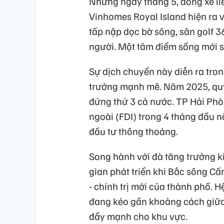
Những ngày tháng 5, dòng xe liê
Vinhomes Royal Island hiện ra v
tấp nập dọc bờ sông, sân golf 36
người. Một tâm điểm sống mới sô
Sự dịch chuyển này diễn ra tro
trưởng mạnh mẽ. Năm 2025, quy 
đứng thứ 3 cả nước. TP Hải Phò
ngoài (FDI) trong 4 tháng đầu 
đầu tư thông thoáng.
Song hành với đà tăng trưởng k
gian phát triển khi Bắc sông C
- chính trị mới của thành phố. H
đang kéo gần khoảng cách giữa 
đẩy mạnh cho khu vực.