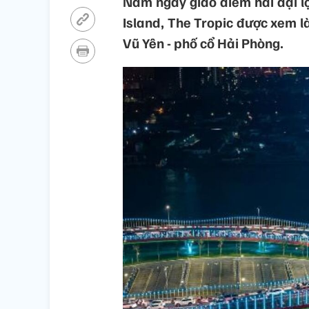
Nằm ngay giao điểm hai đại l
Island, The Tropic được xem 
Vũ Yên - phố cổ Hải Phòng.