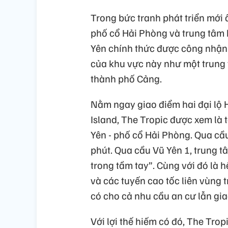
Trong bức tranh phát triển mới ấ
phố cổ Hải Phòng và trung tâm 
Yên chính thức được công nhận là
của khu vực này như một trung t
thành phố Cảng.
Nằm ngay giao điểm hai đại lộ
Island, The Tropic được xem là
Yên - phố cổ Hải Phòng. Qua cầu
phút. Qua cầu Vũ Yên 1, trung
trong tầm tay”. Cùng với đó là 
và các tuyến cao tốc liên vùng t
có cho cả nhu cầu an cư lẫn gi
Với lợi thế hiếm có đó, The Trop