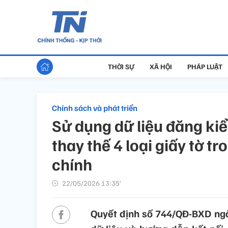
THỜI SỰ
XÃ HỘI
PHÁP LUẬT
Chính sách và phát triển
Sử dụng dữ liệu đăng ki
thay thế 4 loại giấy tờ t
chính
22/05/2026 13:35’
Quyết định số 744/QĐ-BXD ngà