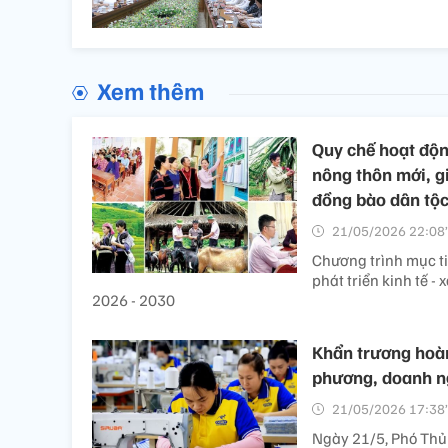
Xem thêm
Quy chế hoạt độn
nông thôn mới, gi
đồng bào dân tộ
21/05/2026 22:08’
Chương trình mục t
phát triển kinh tế -
2026 - 2030
Khẩn trương hoàn
phương, doanh n
21/05/2026 17:38’
Ngày 21/5, Phó Thủ