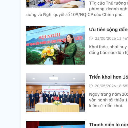
TTg của Thủ tướng C
phương, doanh nghi
ương và Nghị quyết số 109/NQ-CP của Chính phủ.
Ưu tiên cộng đồn
21/05/2026 13:46’
Khai thác, phát huy g
đồng bào các dân tộ
Triển khai hơn 16
20/05/2026 18:58’
Ngay trong năm 2026
vận hành tối thiểu 1
kiến sẽ triển khai.
Thanh niên là nòn