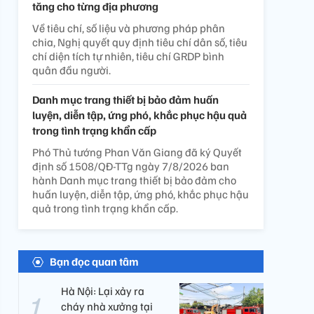
tăng cho từng địa phương
Về tiêu chí, số liệu và phương pháp phân
chia, Nghị quyết quy định tiêu chí dân số, tiêu
chí diện tích tự nhiên, tiêu chí GRDP bình
quân đầu người.
Danh mục trang thiết bị bảo đảm huấn
luyện, diễn tập, ứng phó, khắc phục hậu quả
trong tình trạng khẩn cấp
Phó Thủ tướng Phan Văn Giang đã ký Quyết
định số 1508/QĐ-TTg ngày 7/8/2026 ban
hành Danh mục trang thiết bị bảo đảm cho
huấn luyện, diễn tập, ứng phó, khắc phục hậu
quả trong tình trạng khẩn cấp.
Bạn đọc quan tâm
Hà Nội: Lại xảy ra
cháy nhà xưởng tại