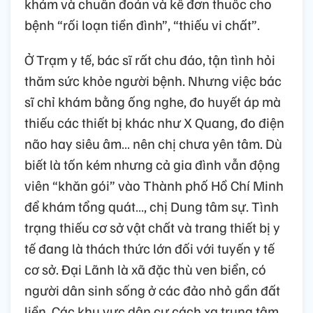
khám và chuẩn đoán và kê đơn thuốc cho
bệnh “rối loạn tiền đình”, “thiếu vi chất”.
Ở Trạm y tế, bác sĩ rất chu đáo, tận tình hỏi
thăm sức khỏe người bệnh. Nhưng việc bác
sĩ chỉ khám bằng ống nghe, đo huyết áp mà
thiếu các thiết bị khác như X Quang, đo điện
não hay siêu âm… nên chị chưa yên tâm. Dù
biết là tốn kém nhưng cả gia đình vẫn động
viên “khăn gói” vào Thành phố Hồ Chí Minh
để khám tổng quát…, chị Dung tâm sự. Tình
trạng thiếu cơ sở vật chất và trang thiết bị y
tế đang là thách thức lớn đối với tuyến y tế
cơ sở. Đại Lãnh là xã đặc thù ven biển, có
người dân sinh sống ở các đảo nhỏ gần đất
liền. Các khu vực dân cư cách xa trung tâm,