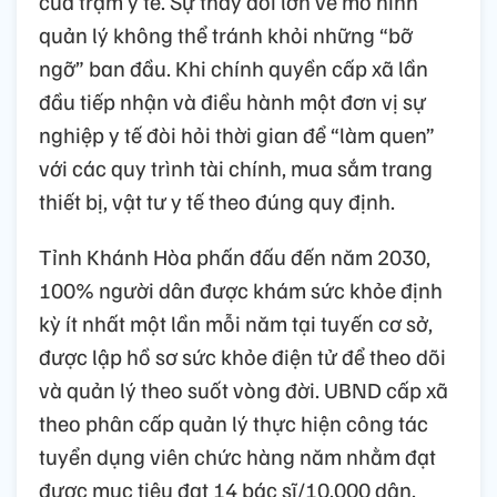
của trạm y tế. Sự thay đổi lớn về mô hình
quản lý không thể tránh khỏi những “bỡ
ngỡ” ban đầu. Khi chính quyền cấp xã lần
đầu tiếp nhận và điều hành một đơn vị sự
nghiệp y tế đòi hỏi thời gian để “làm quen”
với các quy trình tài chính, mua sắm trang
thiết bị, vật tư y tế theo đúng quy định.
Tỉnh Khánh Hòa phấn đấu đến năm 2030,
100% người dân được khám sức khỏe định
kỳ ít nhất một lần mỗi năm tại tuyến cơ sở,
được lập hồ sơ sức khỏe điện tử để theo dõi
và quản lý theo suốt vòng đời. UBND cấp xã
theo phân cấp quản lý thực hiện công tác
tuyển dụng viên chức hàng năm nhằm đạt
được mục tiêu đạt 14 bác sĩ/10.000 dân.