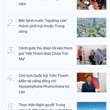
năm
Bắc Ninh trước “ngưỡng cửa”
thành phố trực thuộc Trung
ương
Cảnh giác thủ đoạn lôi kéo tham
gia “Hội Thánh Đức Chúa Trời
Mẹ”
Chủ tịch Quốc hội Trần Thanh
Mẫn sẽ viếng đồng chí
Xaysomphone Phomvihane tại
Lào
Thực hiện Nghị quyết Trung
ương 3: Đổi mới tư duy về không