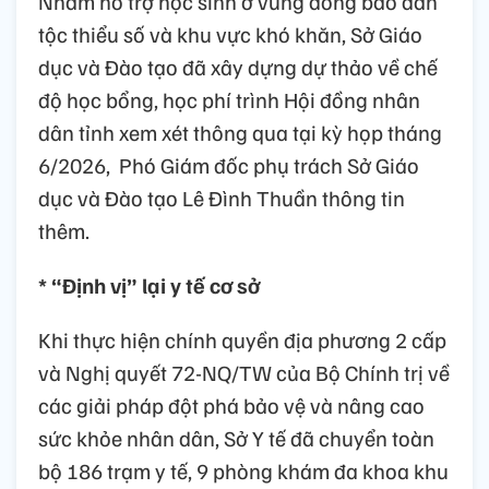
Nhằm hỗ trợ học sinh ở vùng đồng bào dân
tộc thiểu số và khu vực khó khăn, Sở Giáo
dục và Đào tạo đã xây dựng dự thảo về chế
độ học bổng, học phí trình Hội đồng nhân
dân tỉnh xem xét thông qua tại kỳ họp tháng
6/2026, Phó Giám đốc phụ trách Sở Giáo
dục và Đào tạo Lê Đình Thuần thông tin
thêm.
* “Định vị” lại y tế cơ sở
Khi thực hiện chính quyền địa phương 2 cấp
và Nghị quyết 72-NQ/TW của Bộ Chính trị về
các giải pháp đột phá bảo vệ và nâng cao
sức khỏe nhân dân, Sở Y tế đã chuyển toàn
bộ 186 trạm y tế, 9 phòng khám đa khoa khu