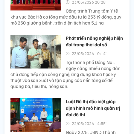
23/05/2026 20:28’
Công trình Trung tâm Y tế
khu vực Bắc Hà có tổng mức đầu tư là 253 tỷ đồng, quy
mô 250 giường bệnh, trên diện tích hơn 5,1 ha
Phát triển nông nghiệp hiện
đại trong thời đại số
23/05/2026 10:14’
Tại thành phố Đồng Nai,
ngày càng nhiều nông dân
chủ động tiếp cận công nghệ, ứng dụng khoa học kỹ
thuật vào sản xuất và tận dụng các nền tảng số để
quảng bá, tiêu thụ nông sản.
Luật Đô thị đặc biệt giúp
định hình mô hình quản trị
đại đô thị
22/05/2026 14:55’
Ngày 22/5, UBND Thành