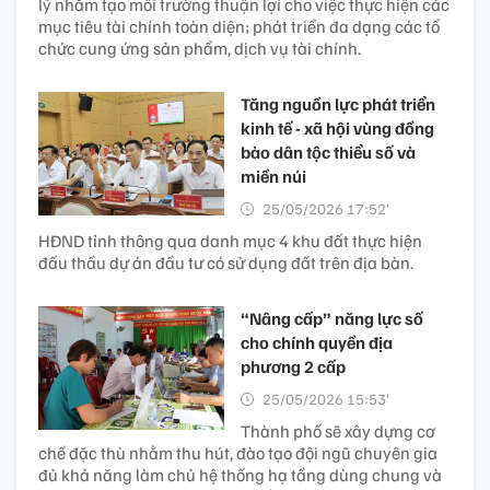
lý nhằm tạo môi trường thuận lợi cho việc thực hiện các
mục tiêu tài chính toàn diện; phát triển đa dạng các tổ
chức cung ứng sản phẩm, dịch vụ tài chính.
Tăng nguồn lực phát triển
kinh tế - xã hội vùng đồng
bào dân tộc thiểu số và
miền núi
25/05/2026 17:52’
HĐND tỉnh thông qua danh mục 4 khu đất thực hiện
đấu thầu dự án đầu tư có sử dụng đất trên địa bàn.
“Nâng cấp” năng lực số
cho chính quyền địa
phương 2 cấp
25/05/2026 15:53’
Thành phố sẽ xây dựng cơ
chế đặc thù nhằm thu hút, đào tạo đội ngũ chuyên gia
đủ khả năng làm chủ hệ thống hạ tầng dùng chung và