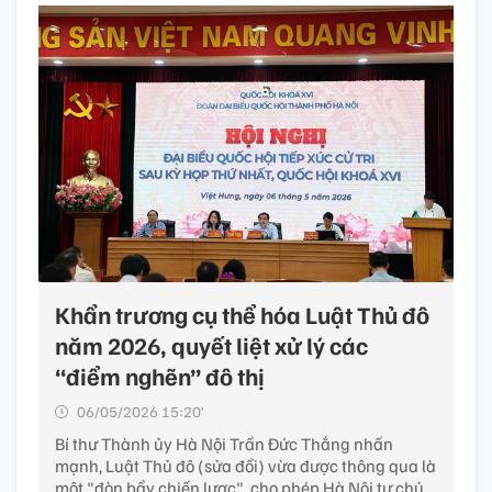
Khẩn trương cụ thể hóa Luật Thủ đô
năm 2026, quyết liệt xử lý các
“điểm nghẽn” đô thị
06/05/2026 15:20’
Bí thư Thành ủy Hà Nội Trần Đức Thắng nhấn
mạnh, Luật Thủ đô (sửa đổi) vừa được thông qua là
một "đòn bẩy chiến lược", cho phép Hà Nội tự chủ