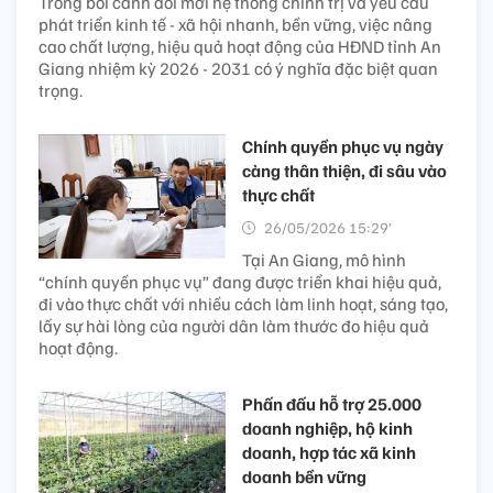
Trong bối cảnh đổi mới hệ thống chính trị và yêu cầu
phát triển kinh tế - xã hội nhanh, bền vững, việc nâng
cao chất lượng, hiệu quả hoạt động của HĐND tỉnh An
Giang nhiệm kỳ 2026 - 2031 có ý nghĩa đặc biệt quan
trọng.
Chính quyền phục vụ ngày
càng thân thiện, đi sâu vào
thực chất
26/05/2026 15:29’
Tại An Giang, mô hình
“chính quyền phục vụ” đang được triển khai hiệu quả,
đi vào thực chất với nhiều cách làm linh hoạt, sáng tạo,
lấy sự hài lòng của người dân làm thước đo hiệu quả
hoạt động.
Phấn đấu hỗ trợ 25.000
doanh nghiệp, hộ kinh
doanh, hợp tác xã kinh
doanh bền vững