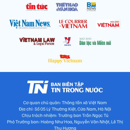
Cơ quan chủ quản: Thông tấn xã Việt Nam
Địa chỉ: Số 05 Lý Thường Kiệt, Cửa Nam, Hà Nội
Chịu trách nhiệm: Trưởng ban Trần Ngọc Tú
Phó Trưởng ban: Hoàng Như Hoa, Nguyễn Văn Nhật, Lê Thị
Thu Hương