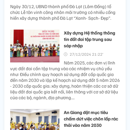
Ngày 30/12, UBND thành phố Đà Lạt (Lâm Đồng) tổ
chức Lễ tôn vinh công nhân môi trường có nhiều cống
hiến xây dựng thành phố Đà Lạt “Xanh- Sạch- Đẹp”.
Xây dựng Hệ thống thông
tin đất đai tập trung sau
sáp nhập
27/12/2024 21:22’
Năm 2025, các đơn vị lĩnh
vực đất đai cần tập trung vào các nhiệm vụ chủ yếu
như: Điều chỉnh quy hoạch sử dụng đất cấp quốc gia
đến năm 2030 và lập kế hoạch sử dụng đất 5 năm 2026
- 2030 cấp quốc gia; xây dựng, hoàn thiện các cơ sở dữ
liệu đất đai quốc gia kết nối, liên thông với cơ sở dữ liệu
của các bộ, ngành, địa phương....
An Giang đặt mục tiêu
chấm dứt việc chôn lấp rác
thải vào năm 2030