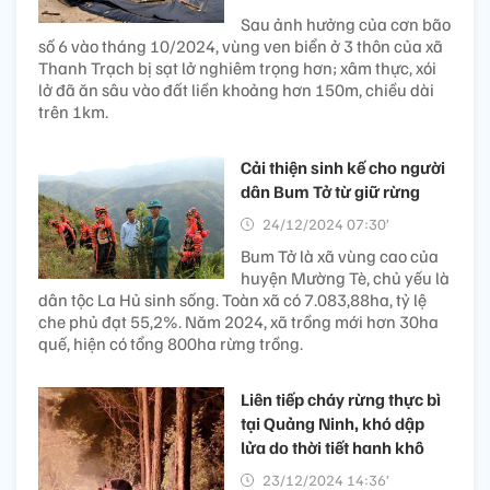
Sau ảnh hưởng của cơn bão
số 6 vào tháng 10/2024, vùng ven biển ở 3 thôn của xã
Thanh Trạch bị sạt lở nghiêm trọng hơn; xâm thực, xói
lở đã ăn sâu vào đất liền khoảng hơn 150m, chiều dài
trên 1km.
Cải thiện sinh kế cho người
dân Bum Tở từ giữ rừng
24/12/2024 07:30’
Bum Tở là xã vùng cao của
huyện Mường Tè, chủ yếu là
dân tộc La Hủ sinh sống. Toàn xã có 7.083,88ha, tỷ lệ
che phủ đạt 55,2%. Năm 2024, xã trồng mới hơn 30ha
quế, hiện có tổng 800ha rừng trồng.
Liên tiếp cháy rừng thực bì
tại Quảng Ninh, khó dập
lửa do thời tiết hanh khô
23/12/2024 14:36’