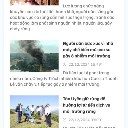
Lực lượng chức năng
khuyến cáo, do thời tiết hanh khô, người dân sống gần
các khu vực có rừng cần hết sức thận trọng, tránh các
hoạt động làm phát sinh nguồn nhiệt, nguồn lửa, gây
cháy rừng.
Người dân bức xúc vì nhà
máy chế biến mủ cao su
gây ô nhiễm môi trường
22/12/2024 15:49’
Dù liên tục bị phạt trong
nhiều năm, Công ty Trách nhiệm hữu hạn Cao su Thành
Lễ vẫn chây ỳ, tiếp tục gây ô nhiễm môi trường.
Tân Uyên giữ rừng để
hưởng lợi từ tiền dịch vụ
môi trường rừng
22/12/2024 09:00’
Huyện Tân Uyên đẩy mạnh