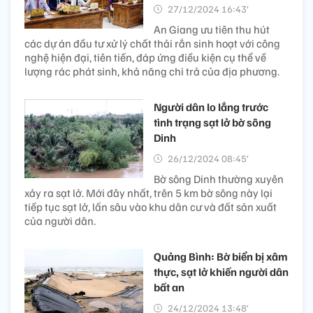
27/12/2024 16:43’
An Giang ưu tiên thu hút
các dự án đầu tư xử lý chất thải rắn sinh hoạt với công
nghệ hiện đại, tiên tiến, đáp ứng điều kiện cụ thể về
lượng rác phát sinh, khả năng chi trả của địa phương.
Người dân lo lắng trước
tình trạng sạt lở bờ sông
Dinh
26/12/2024 08:45’
Bờ sông Dinh thường xuyên
xảy ra sạt lở. Mới đây nhất, trên 5 km bờ sông này lại
tiếp tục sạt lở, lấn sâu vào khu dân cư và đất sản xuất
của người dân.
Quảng Bình: Bờ biển bị xâm
thực, sạt lở khiến người dân
bất an
24/12/2024 13:48’