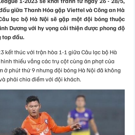
eague 1-2023 sẽ khởi tranh từ ngày 26 - 28/5,
n đấu giữa Thanh Hóa gặp Viettel và Công an Hà
âu lạc bộ Hà Nội sẽ gặp một đội bóng thuộc
ình Dương với hy vọng cải thiện được phong độ
 top đầu.
 kết thúc với trận hòa 1-1 giữa Câu lạc bộ Hà
 hình thiếu vắng các trụ cột cùng án phạt của
m ở phút thứ 9 nhưng đội bóng Hà Nội đã không
 và phải chia điểm với đội khách.