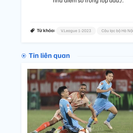
Từ khóa:
V.League 1-2023
Câu lạc bộ Hà Nộ
Tin liên quan