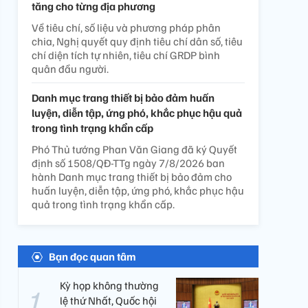
tăng cho từng địa phương
Về tiêu chí, số liệu và phương pháp phân
chia, Nghị quyết quy định tiêu chí dân số, tiêu
chí diện tích tự nhiên, tiêu chí GRDP bình
quân đầu người.
Danh mục trang thiết bị bảo đảm huấn
luyện, diễn tập, ứng phó, khắc phục hậu quả
trong tình trạng khẩn cấp
Phó Thủ tướng Phan Văn Giang đã ký Quyết
định số 1508/QĐ-TTg ngày 7/8/2026 ban
hành Danh mục trang thiết bị bảo đảm cho
huấn luyện, diễn tập, ứng phó, khắc phục hậu
quả trong tình trạng khẩn cấp.
Bạn đọc quan tâm
Kỳ họp không thường
lệ thứ Nhất, Quốc hội