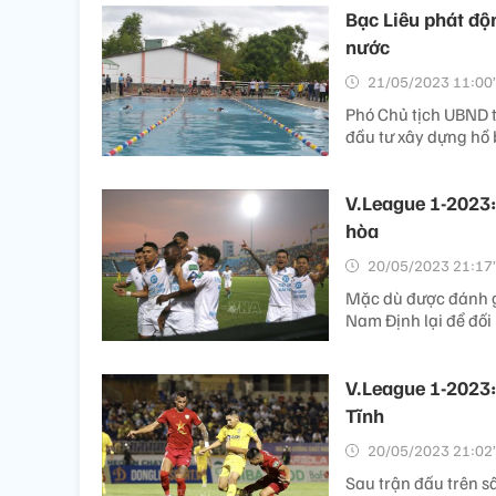
Bạc Liêu phát độ
nước
21/05/2023 11:00’
Phó Chủ tịch UBND t
đầu tư xây dựng hồ b
V.League 1-2023:
hòa
20/05/2023 21:17’
Mặc dù được đánh g
Nam Định lại để đố
V.League 1-2023
Tĩnh
20/05/2023 21:02’
Sau trận đấu trên 