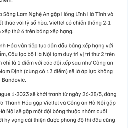
ữa Sông Lam Nghệ An gặp Hồng Lĩnh Hà Tĩnh và
thúc với tỷ số hòa. Viettel có chiến thắng 2-1
 xếp thứ 6 trên bảng xếp hạng.
nh Hóa vẫn tiếp tục dẫn đầu bảng xếp hạng với
, Câu lạc bộ Hà Nội tạm duy trì vị trí thứ 2 trên
 chỉ là 1 điểm với các đội xếp sau như Công an
 Nam Định (cùng có 13 điểm) sẽ là áp lực không
n Bandovic.
ague 1-2023 sẽ khởi tranh từ ngày 26-28/5, đáng
iữa Thanh Hóa gặp Viettel và Công an Hà Nội gặp
Hà Nội sẽ gặp một đội bóng thuộc nhóm cuối
i hy vọng cải thiện được phong độ thi đấu cũng