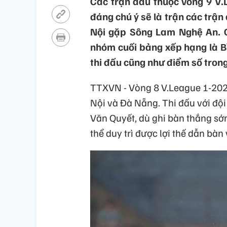
Các trận đấu thuộc vòng 9 V.L
đáng chú ý sẽ là trận các trậ
Nội gặp Sông Lam Nghệ An. C
nhóm cuối bảng xếp hạng là B
thi đấu cũng như điểm số trong
TTXVN - Vòng 8 V.League 1-2023
Nội và Đà Nẵng. Thi đấu với đội
Văn Quyết, dù ghi bàn thắng sớ
thể duy trì được lợi thế dẫn bàn