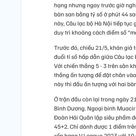
hạng nhưng ngay trước giờ nghỉ
bàn san bằng tỷ số ở phút 44 s
này, Câu lạc bộ Hà Nội tiếp tục 
duy trì khoảng cách điểm số “m
Trước đó, chiều 21/5, khán giả
đuổi tỉ số hấp dẫn giữa Câu lạ
Với chiến thắng 5 - 3 trên sân 
thắng ấn tượng để đặt chân vào
này thi đấu ấn tượng với hai bà
Ở trận đấu còn lại trong ngày 2
Bình Dương. Ngoại binh Muacir 
Đoàn Hải Quân lập siêu phẩm đá
45+2. Chỉ dành được 1 điểm trê
xếp hạng V.League 2023 với 10 