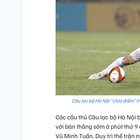
Câu lạc bộ Hà Nội "chia điểm" 
Các cầu thủ Câu lạc bộ Hà Nội 
với bàn thắng sớm ở phút thứ 9
Vũ Minh Tuấn. Duy trì thế trận