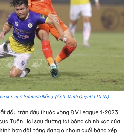
trên sân nhà trước Đà Nẵng. (Ảnh: Minh Quyết/TTXVN)
bắt đầu trận đấu thuộc vòng 8 V.League 1-2023
 của Tuấn Hải sau đường tạt bóng chính xác của
 nhỉnh hơn đội bóng đang ở nhóm cuối bảng xếp