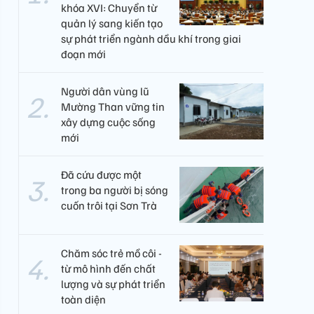
khóa XVI: Chuyển từ
quản lý sang kiến tạo
sự phát triển ngành dầu khí trong giai
đoạn mới
Người dân vùng lũ
Mường Than vững tin
xây dựng cuộc sống
mới
Đã cứu được một
trong ba người bị sóng
cuốn trôi tại Sơn Trà
Chăm sóc trẻ mồ côi -
từ mô hình đến chất
lượng và sự phát triển
toàn diện