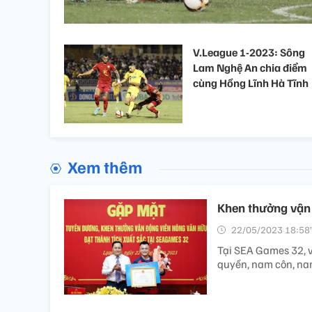
V.League 1-2023: Sông
Lam Nghệ An chia điểm
cùng Hồng Lĩnh Hà Tĩnh
Xem thêm
Khen thưởng vận 
22/05/2023 18:58’
Tại SEA Games 32, 
quyền, nam côn, na