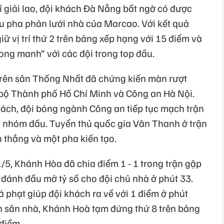
 giải lao, đội khách Đà Nẵng bất ngờ có được
au pha phản lưới nhà của Marcao. Với kết quả
giữ vị trí thứ 2 trên bảng xếp hạng với 15 điểm và
ong manh” với các đội trong top đầu.
 trên sân Thống Nhất đã chứng kiến màn rượt
c bộ Thành phố Hồ Chí Minh và Công an Hà Nội.
khách, đội bóng ngành Công an tiếp tục mạch trận
 nhóm đầu. Tuyển thủ quốc gia Văn Thanh ở trận
n thắng và một pha kiến tạo.
1/5, Khánh Hòa đã chia điểm 1 - 1 trong trận gặp
đánh đầu mở tỷ số cho đội chủ nhà ở phút 33.
 phạt giúp đội khách ra về với 1 điểm ở phút
n sân nhà, Khánh Hoà tạm đứng thứ 8 trên bảng
điểm.