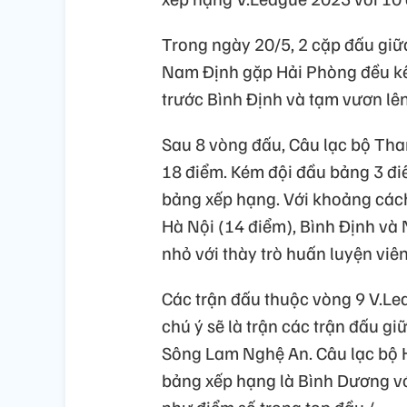
Trong ngày 20/5, 2 cặp đấu gi
Nam Định gặp Hải Phòng đều kết 
trước Bình Định và tạm vươn lên
Sau 8 vòng đấu, Câu lạc bộ Tha
18 điểm. Kém đội đầu bảng 3 điểm
bảng xếp hạng. Với khoảng cách
Hà Nội (14 điểm), Bình Định và
nhỏ với thày trò huấn luyện viê
Các trận đấu thuộc vòng 9 V.Le
chú ý sẽ là trận các trận đấu g
Sông Lam Nghệ An. Câu lạc bộ 
bảng xếp hạng là Bình Dương vớ
như điểm số trong top đầu./.