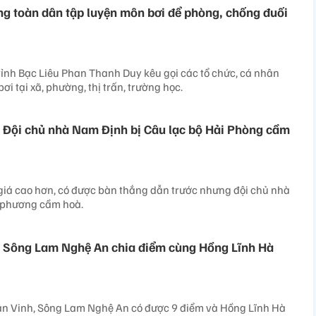
ng toàn dân tập luyện môn bơi để phòng, chống đuối
ỉnh Bạc Liêu Phan Thanh Duy kêu gọi các tổ chức, cá nhân
ơi tại xã, phường, thị trấn, trường học.
 Đội chủ nhà Nam Định bị Câu lạc bộ Hải Phòng cầm
iá cao hơn, có được bàn thắng dẫn trước nhưng đội chủ nhà
i phương cầm hoà.
: Sông Lam Nghệ An chia điểm cùng Hồng Lĩnh Hà
sân Vinh, Sông Lam Nghệ An có được 9 điểm và Hồng Lĩnh Hà