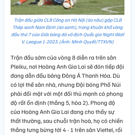
Trận đấu giữa CLB Công an Hà Nội (áo nâu) gặp CLB
Thép xanh Nam Định (áo xanh), trong khuôn khổ vòng
đấu thứ 7 của Giải bóng đá vô địch Quốc gia Night Wolf
V. League 1-2023. (Ảnh: Minh Quyết/TTXVN)
Trận đấu sớm của vòng 8 diễn ra trên sân
Pleiku, nơi Hoàng Anh Gia Lai sẽ đón tiếp đội
đang dẫn đầu bảng Đông Á Thanh Hóa. Dù
có lợi thế sân nhà, nhưng Đội bóng Phố Núi
phải đối mặt với một đối thủ mạnh có phong
độ rất ổn định (thắng 5, hòa 2). Phong độ
của Hoàng Anh Gia Lai đang cho thấy sự
thất thường, sau chuỗi trận hoà, họ có chiến
thắng tưng bừng tới 4 - 1 trên sân Viettel, rồi