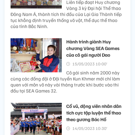
Liên tiếp đoạt Huy chương
Vàng 3 kỳ Đại hội Thể thao
Đông Nam Á, thành tích thi đấu của Lại Gia Thành tiếp
tục khẳng định truyền thống võ vật, thể dục thể thao
của tỉnh Bắc Ninh.
Hành trình giành Huy
chương Vàng SEA Games
của cô gái người Dao
15/05/2023 10:00’
Cô gái sinh năm 2000 này
cùng các đồng đội ở Đội tuyển Kun Khmer mới chỉ làm
quen với môn võ này vài tháng trước khi bước vào thi
đấu tại SEA Games 32.
Cổ vũ, động viên nhân dân
tích cực tập luyện thể thao
theo gương Bác Hồ
14/05/2023 10:30’