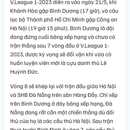
V.League 1-2023 diễn ra vào ngày 21/5, khi
Khánh Hòa gặp Bình Dương (17 giờ), và câu
lạc bộ Thành phố Hồ Chí Minh gặp Công an
Hà Nội (19 giờ 15 phút). Bình Dương là đội
đang đứng cuối bảng xếp hạng và chưa có
trận thắng sau 7 vòng đấu ở V.League 1-
2023, được kỳ vọng sẽ đổi vận khi vừa có
huấn luyện viên mới là cựu danh thủ Lê
Huỳnh Đức.
Vòng 8 sẽ khép lại với trận đấu giữa Hà Nội
và SHB Đà Nẵng trên sân Hàng Đẫy. Chỉ xếp
trên Bình Dương ở đáy bảng xếp hạng, Đà
Nẵng đang rất cần một chiến thắng dù đối
thủ của họ là các cầu thủ Hà Nội. Sau trận
thua trước Bình Định ở vòng 7, các cầu thủ