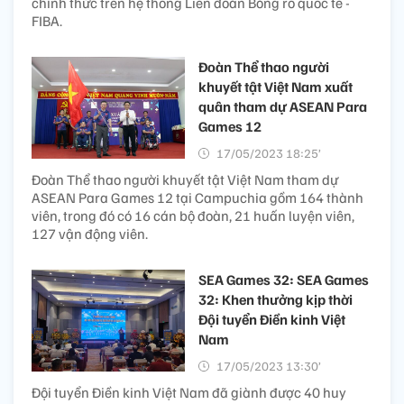
chính thức trên hệ thống Liên đoàn Bóng rổ quốc tế -
FIBA.
Đoàn Thể thao người
khuyết tật Việt Nam xuất
quân tham dự ASEAN Para
Games 12
17/05/2023 18:25’
Đoàn Thể thao người khuyết tật Việt Nam tham dự
ASEAN Para Games 12 tại Campuchia gồm 164 thành
viên, trong đó có 16 cán bộ đoàn, 21 huấn luyện viên,
127 vận động viên.
SEA Games 32: SEA Games
32: Khen thưởng kịp thời
Đội tuyển Điền kinh Việt
Nam
17/05/2023 13:30’
Đội tuyển Điền kinh Việt Nam đã giành được 40 huy