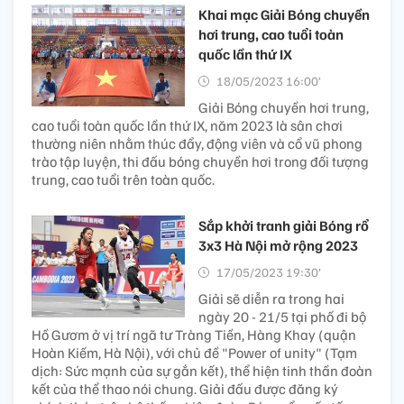
Khai mạc Giải Bóng chuyền
hơi trung, cao tuổi toàn
quốc lần thứ IX
18/05/2023 16:00’
Giải Bóng chuyền hơi trung,
cao tuổi toàn quốc lần thứ IX, năm 2023 là sân chơi
thường niên nhằm thúc đẩy, động viên và cổ vũ phong
trào tập luyện, thi đấu bóng chuyền hơi trong đối tượng
trung, cao tuổi trên toàn quốc.
Sắp khởi tranh giải Bóng rổ
3x3 Hà Nội mở rộng 2023
17/05/2023 19:30’
Giải sẽ diễn ra trong hai
ngày 20 - 21/5 tại phố đi bộ
Hồ Gươm ở vị trí ngã tư Tràng Tiền, Hàng Khay (quận
Hoàn Kiếm, Hà Nội), với chủ đề "Power of unity" (Tạm
dịch: Sức mạnh của sự gắn kết), thể hiện tinh thần đoàn
kết của thể thao nói chung. Giải đấu được đăng ký