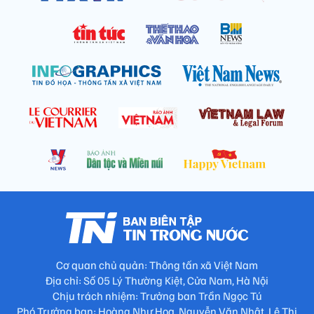
Cơ quan chủ quản: Thông tấn xã Việt Nam
Địa chỉ: Số 05 Lý Thường Kiệt, Cửa Nam, Hà Nội
Chịu trách nhiệm: Trưởng ban Trần Ngọc Tú
Phó Trưởng ban: Hoàng Như Hoa, Nguyễn Văn Nhật, Lê Thị