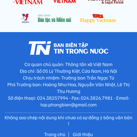
Cơ quan chủ quản: Thông tấn xã Việt Nam
Địa chỉ: Số 05 Lý Thường Kiệt, Cửa Nam, Hà Nội
Chịu trách nhiệm: Trưởng ban Trần Ngọc Tú
Phó Trưởng ban: Hoàng Như Hoa, Nguyễn Văn Nhật, Lê Thị
Thu Hương
Số điện thoại: 024.38257994 - Fax: 024.3826.7981 - Email:
tap.phongbien@gmail.com
Không sao chép nội dung khi chưa có sự đồng ý bằng văn bản
!
Trang chủ
Giới thiệu