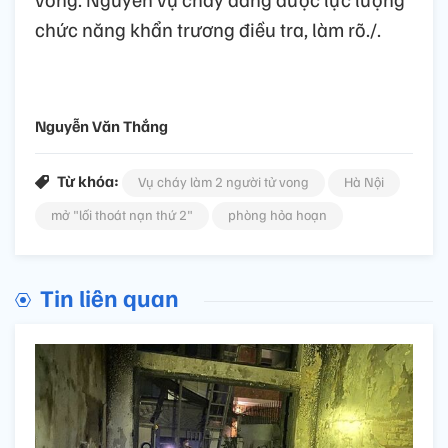
chức năng khẩn trương điều tra, làm rõ./.
Nguyễn Văn Thắng
Từ khóa:
Vụ cháy làm 2 người tử vong
Hà Nội
mở "lối thoát nạn thứ 2"
phòng hỏa hoạn
Tin liên quan