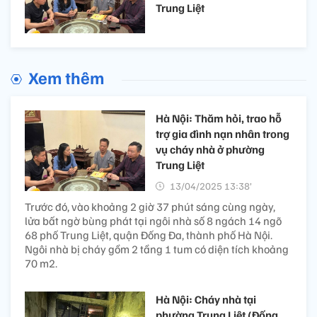
Trung Liệt
Xem thêm
Hà Nội: Thăm hỏi, trao hỗ
trợ gia đình nạn nhân trong
vụ cháy nhà ở phường
Trung Liệt
13/04/2025 13:38’
Trước đó, vào khoảng 2 giờ 37 phút sáng cùng ngày,
lửa bất ngờ bùng phát tại ngôi nhà số 8 ngách 14 ngõ
68 phố Trung Liệt, quận Đống Đa, thành phố Hà Nội.
Ngôi nhà bị cháy gồm 2 tầng 1 tum có diện tích khoảng
70 m2.
Hà Nội: Cháy nhà tại
phường Trung Liệt (Đống