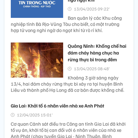
13/04/2025 09:22’
Ban quản lý các Khu công
nghiệp tỉnh Bà Rịa-Vũng Tàu cho biết, có một trường
hợp tử vong nghi ngờ do ngạt khí từ rò rỉ khí.
Quảng Ninh: Khống chế hai
đám cháy hàng chục ha
rừng thực bì trong đêm
13/04/2025 08:48’
Khoảng 3 giờ sáng ngày
13/4, hai đám cháy rừng thực bì xảy ra tại huyện Bình
Liêu và thành phố Hạ Long đã cơ bản được khống chế.
Gia Lai: Khởi tố 6 nhân viên nhà xe Anh Phát
12/04/2025 15:01’
Cơ quan Cảnh sát điều tra Công an tỉnh Gia Lai đã khởi
tố vụ án, khởi tố bị can đối với 6 nhân viên của nhà xe
Anh Phát (chạy tuyến Gia Lai - Ninh Thuận, Bình