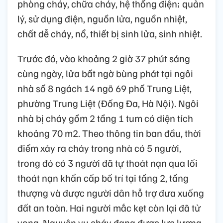
phòng cháy, chữa cháy, hệ thống điện; quản
lý, sử dụng điện, nguồn lửa, nguồn nhiệt,
chất dễ cháy, nổ, thiết bị sinh lửa, sinh nhiệt.
Trước đó, vào khoảng 2 giờ 37 phút sáng
cùng ngày, lửa bất ngờ bùng phát tại ngôi
nhà số 8 ngách 14 ngõ 69 phố Trung Liệt,
phường Trung Liệt (Đống Đa, Hà Nội). Ngôi
nhà bị cháy gồm 2 tầng 1 tum có diện tích
khoảng 70 m2. Theo thông tin ban đầu, thời
điểm xảy ra cháy trong nhà có 5 người,
trong đó có 3 người đã tự thoát nạn qua lối
thoát nạn khẩn cấp bố trí tại tầng 2, tầng
thượng và được người dân hỗ trợ đưa xuống
đất an toàn. Hai người mắc kẹt còn lại đã tử
vong. Nguyên vụ cháy đang được lực lượng