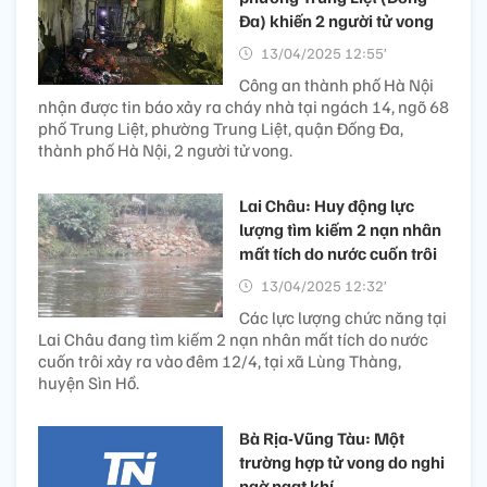
Đa) khiến 2 người tử vong
13/04/2025 12:55’
Công an thành phố Hà Nội
nhận được tin báo xảy ra cháy nhà tại ngách 14, ngõ 68
phố Trung Liệt, phường Trung Liệt, quận Đống Đa,
thành phố Hà Nội, 2 người tử vong.
Lai Châu: Huy động lực
lượng tìm kiếm 2 nạn nhân
mất tích do nước cuốn trôi
13/04/2025 12:32’
Các lực lượng chức năng tại
Lai Châu đang tìm kiếm 2 nạn nhân mất tích do nước
cuốn trôi xảy ra vào đêm 12/4, tại xã Lùng Thàng,
huyện Sìn Hồ.
Bà Rịa-Vũng Tàu: Một
trường hợp tử vong do nghi
ngờ ngạt khí ​