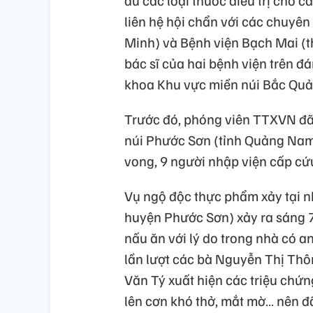
liên hệ hội chẩn với các chuyê
Minh) và Bệnh viện Bạch Mai (th
bác sĩ của hai bệnh viện trên đá
khoa Khu vực miền núi Bắc Qu
Trước đó, phóng viên TTXVN đã
núi Phước Sơn (tỉnh Quảng Nam)
vong, 9 người nhập viện cấp cứ
Vụ ngộ độc thực phẩm xảy tại n
huyện Phước Sơn) xảy ra sáng 7
nấu ăn với lý do trong nhà có a
lần lượt các bà Nguyễn Thị Thô
Văn Tý xuất hiện các triệu chứn
lên cơn khó thở, mắt mờ… nên đ