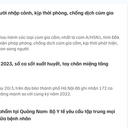
ười nhập cảnh, kịp thời phòng, chống dịch cúm gia
lưu hành các loại cúm gia cầm, nhất là cúm A/H5N1, tỉnh Đắk
iện pháp phòng, chống dịch cúm gia cầm, kịp thời phát hiện,
lan sang người.
2023, số ca sốt xuất huyết, tay chân miệng tăng
y 20/3, trên địa bàn thành phố Hà Nội đã ghi nhận 172 ca
 tăng mạnh so với cùng kỳ năm 2022.
 phẩm tại Quảng Nam: Bộ Y tế yêu cầu tập trung mọi
hữa bệnh nhân