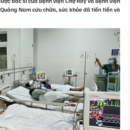
ược bác sĩ của Bệnh viện Chợ Rẫy và Bệnh viện
 Quảng Nam cứu chữa, sức khỏe đã tiến tiến và