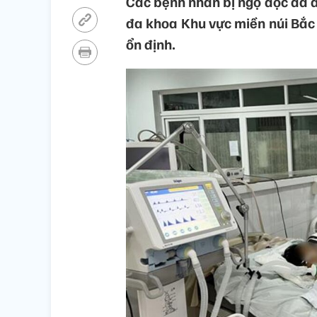
Các bệnh nhân bị ngộ độc đã đ
đa khoa Khu vực miền núi Bắc
ổn định.