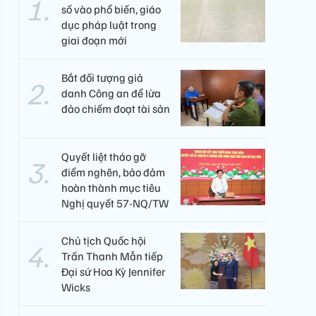
số vào phổ biến, giáo
dục pháp luật trong
giai đoạn mới
Bắt đối tượng giả
danh Công an để lừa
đảo chiếm đoạt tài sản
Quyết liệt tháo gỡ
điểm nghẽn, bảo đảm
hoàn thành mục tiêu
Nghị quyết 57-NQ/TW
Chủ tịch Quốc hội
Trần Thanh Mẫn tiếp
Đại sứ Hoa Kỳ Jennifer
Wicks