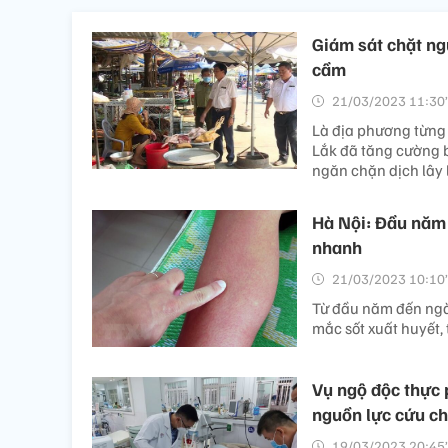
Giám sát chặt ng
cầm
21/03/2023 11:30’
Là địa phương từng 
Lắk đã tăng cường b
ngăn chặn dịch lây 
Hà Nội: Đầu năm 
nhanh
21/03/2023 10:10’
Từ đầu năm đến ngà
mắc sốt xuất huyết,
Vụ ngộ độc thực
nguồn lực cứu c
19/03/2023 20:45’