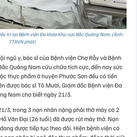
ều trị tại Bệnh viện Đa khoa Khu vực Bắc Quảng Nam. (Ảnh:
TTXVN phát)
i ngũ y, bác sĩ của Bệnh viện Chợ Rẫy và Bệnh
 Bắc Quảng Nam cứu chữa tích cực, đến nay sức
độc thực phẩm ở huyện Phước Sơn đều có tiến
 trên được bác sĩ Tô Mười, Giám đốc Bệnh viện Đa
ng Nam cho biết ngày 21/3.
21/3, trong 3 nạn nhân nặng phải thở máy có 2
 Hồ Văn Đại (26 tuổi) đã được rút máy thở. Nạn
đang được tiếp tục theo dõi. Hiện bệnh viện có
các nạn nhân bị ngộ độc thực phẩm; đồng thời giữ