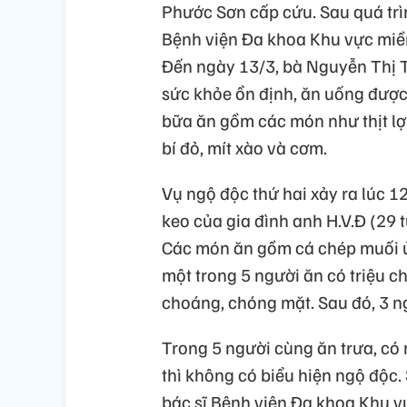
Phước Sơn cấp cứu. Sau quá trì
Bệnh viện Đa khoa Khu vực miền
Đến ngày 13/3, bà Nguyễn Thị T
sức khỏe ổn định, ăn uống được,
bữa ăn gồm các món như thịt lợ
bí đỏ, mít xào và cơm.
Vụ ngộ độc thứ hai xảy ra lúc 12
keo của gia đình anh H.V.Đ (29 
Các món ăn gồm cá chép muối ủ 
một trong 5 người ăn có triệu 
choáng, chóng mặt. Sau đó, 3 n
Trong 5 người cùng ăn trưa, co
thì không có biểu hiện ngộ đ
bác sĩ Bệnh viện Đa khoa Khu 