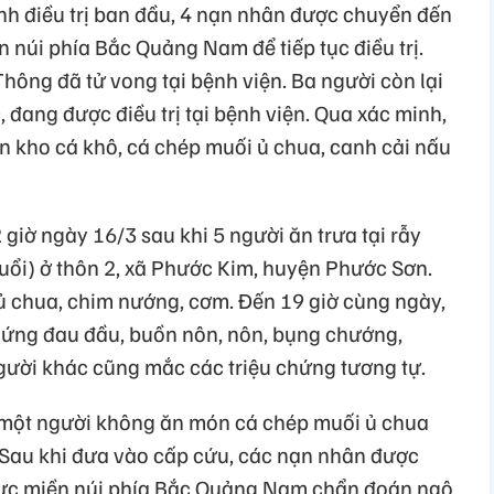
nh điều trị ban đầu, 4 nạn nhân được chuyển đến
 núi phía Bắc Quảng Nam để tiếp tục điều trị.
hông đã tử vong tại bệnh viện. Ba người còn lại
 đang được điều trị tại bệnh viện. Qua xác minh,
n kho cá khô, cá chép muối ủ chua, canh cải nấu
 giờ ngày 16/3 sau khi 5 người ăn trưa tại rẫy
tuổi) ở thôn 2, xã Phước Kim, huyện Phước Sơn.
chua, chim nướng, cơm. Đến 19 giờ cùng ngày,
chứng đau đầu, buồn nôn, nôn, bụng chướng,
gười khác cũng mắc các triệu chứng tương tự.
́ một người không ăn món cá chép muối ủ chua
ộc. Sau khi đưa vào cấp cứu, các nạn nhân được
vực miền núi phía Bắc Quảng Nam chẩn đoán ngộ