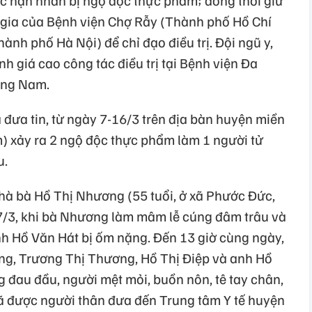
n gia của Bệnh viện Chợ Rẫy (Thành phố Hồ Chí
ành phố Hà Nội) để chỉ đạo điều trị. Đội ngũ y,
nh giá cao công tác điều trị tại Bệnh viện Đa
ảng Nam.
 đưa tin, từ ngày 7-16/3 trên địa bàn huyện miền
 xảy ra 2 ngộ độc thực phẩm làm 1 người tử
u.
hà bà Hồ Thị Nhương (55 tuổi, ở xã Phước Đức,
/3, khi bà Nhương làm mâm lễ cúng đâm trâu và
nh Hồ Văn Hát bị ốm nặng. Đến 13 giờ cùng ngày,
ng, Trương Thị Thương, Hồ Thị Điệp và anh Hồ
g đau đầu, người mệt mỏi, buồn nôn, tê tay chân,
ã được người thân đưa đến Trung tâm Y tế huyện