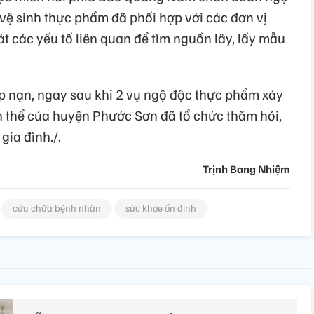
vệ sinh thực phẩm đã phối hợp với các đơn vị
t các yếu tố liên quan để tìm nguồn lây, lấy mẫu
p nạn, ngay sau khi 2 vụ ngộ độc thực phẩm xảy
àn thể của huyện Phước Sơn đã tổ chức thăm hỏi,
gia đình./.
Trịnh Bang Nhiệm
cứu chữa bệnh nhân
sức khỏe ổn định