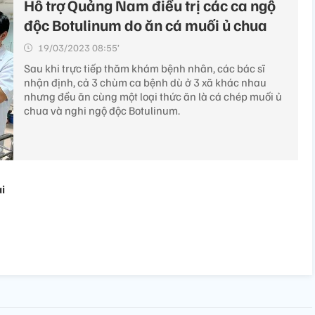
Hỗ trợ Quảng Nam điều trị các ca ngộ
độc Botulinum do ăn cá muối ủ chua
19/03/2023 08:55’
Sau khi trực tiếp thăm khám bệnh nhân, các bác sĩ
nhận định, cả 3 chùm ca bệnh dù ở 3 xã khác nhau
nhưng đều ăn cùng một loại thức ăn là cá chép muối ủ
chua và nghi ngộ độc Botulinum.
ại