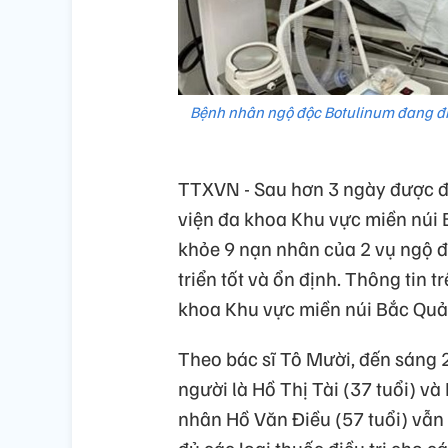
Bệnh nhân ngộ độc Botulinum đang đi
TTXVN - Sau hơn 3 ngày được độ
viện đa khoa Khu vực miền núi
khỏe 9 nạn nhân của 2 vụ ngộ 
triển tốt và ổn định. Thông tin
khoa Khu vực miền núi Bắc Quả
Theo bác sĩ Tô Mười, đến sáng 
người là Hồ Thị Tài (37 tuổi) và
nhân Hồ Văn Điều (57 tuổi) vẫn 
đủ các loại thuốc điều trị cho 