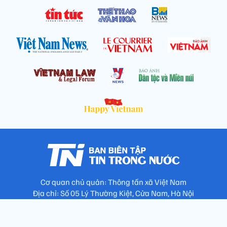
Cơ quan chủ quản: Thông tấn xã Việt Nam
Địa chỉ: Số 05 Lý Thường Kiệt, Cửa Nam, Hà Nội
Chịu trách nhiệm: Trưởng ban Trần Ngọc Tú
Phó Trưởng ban: Hoàng Như Hoa, Nguyễn Văn Nhật, Lê Thị
Thu Hương