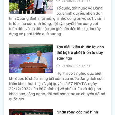
21/05/2025 14:38’
Tổ quốc, đất nước và Đảng
bộ, chính quyền, nhân dân
tỉnh Quảng Bình mãi mãi ghi nhớ công ơn và sự hy sinh
to lớn của các anh hùng, liệt sỹ; quyết tâm cùng với
toàn dân vả cả dân tộc gìn giữ nền độc lập, tự do; xây
dựng và phát triển quê hương.
Tạo điều kiện thuận lợi cho
thế hệ trẻ phát triển tư duy
sáng tạo
21/05/2025 13:51’
Hội thi có ý nghĩa đặc biệt
khi được tổ chức trong bối cảnh cả nước đang tích cực
triển khai thực hiện Nghị quyết số 57-NQ/TW ngày
22/12/2024 của Bộ Chính trị về phát triển và đột phá
khoa học, công nghệ, đổi mới sáng tạo và chuyển đổi số
quốc gia.
Nhân rộng các mô hình