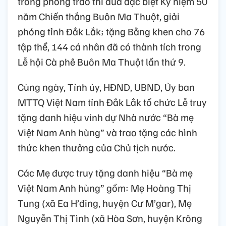
trong phong trào thi đua đặc biệt Kỷ niệm 50
năm Chiến thắng Buôn Ma Thuột, giải
phóng tỉnh Đắk Lắk; tặng Bằng khen cho 76
tập thể, 144 cá nhân đã có thành tích trong
Lễ hội Cà phê Buôn Ma Thuột lần thứ 9.
Cùng ngày, Tỉnh ủy, HĐND, UBND, Ủy ban
MTTQ Việt Nam tỉnh Đắk Lắk tổ chức Lễ truy
tặng danh hiệu vinh dự Nhà nước “Bà mẹ
Việt Nam Anh hùng” và trao tặng các hình
thức khen thưởng của Chủ tịch nước.
Các Mẹ được truy tặng danh hiệu “Bà mẹ
Việt Nam Anh hùng” gồm: Mẹ Hoàng Thị
Tung (xã Ea H’đing, huyện Cư M’gar), Mẹ
Nguyễn Thị Tình (xã Hòa Sơn, huyện Krông