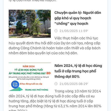
Chuyện quản lý: Người dân
gặp khó vì quy hoạch
“chồng” quy hoạch
21/05/2025 11:59’
Việc thực hiện các thủ tục
hủy quyết định thu hồi đất của Dự án cải tạo, nâng cấp
đường Công Chánh là hoàn toàn cần thiết và cấp bách
nhằm đảm bảo quyền lợi của các hộ dân.
Năm 2024, tỷ lệ đi học đúng
tuổi ở cấp trung học phổ
thông đạt 80%
21/05/2025 08:29’
Trong vòng 10 năm từ 2014
đến 2024, tỷ lệ đi học đúng tuổi ở các cấp đều có xu
hướng tăng, đặc biệt là tỷ lệ đi học đúng tuổi ở cấp
trung học phổ thông (tăng từ 63,1% năm 2014 lên 80%
năm 2024).