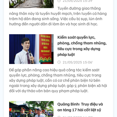
21/05/2025 15:39’
Tuyến đường giao thông
nông thôn này là tuyến huyết mạch, trên tuyến có hàng
trăm hộ dân đang sinh sống. Việc cầu bị sụp, lún ảnh
hưởng đến người dân đi làm ăn và học sinh đi học.
Kiểm soát quyền lực,
phòng, chống tham nhũng,
tiêu cực trong xây dựng
pháp luật
21/05/2025 15:06’
Để góp phần nâng cao hiệu quả công tác kiểm soát
quyền lực, phòng, chống tham nhũng, tiêu cực trong
xây dựng pháp luật, cần có cơ chế phản biện từ bên
ngoài trong xây dựng pháp luật; góp ý, phản biện xã hội
đối với dự thảo văn bản quy phạm pháp luật.
Quảng Bình: Truy điệu và
an táng 17 hài cốt liệt sỹ