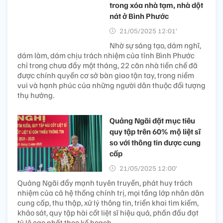
trong xóa nhà tạm, nhà dột
nát ở Bình Phước
21/05/2025 12:01’
Nhờ sự sáng tạo, dám nghĩ,
dám làm, dám chịu trách nhiệm của tỉnh Bình Phước
chỉ trong chưa đầy một tháng, 22 căn nhà tiền chế đã
được chính quyền cơ sở bàn giao tận tay, trong niềm
vui và hạnh phúc của những người dân thuộc đối tượng
thụ hưởng.
Quảng Ngãi đặt mục tiêu
quy tập trên 60% mộ liệt sĩ
so với thông tin được cung
cấp
21/05/2025 12:00’
Quảng Ngãi đẩy mạnh tuyên truyền, phát huy trách
nhiệm của cả hệ thống chính trị, mọi tầng lớp nhân dân
cung cấp, thu thập, xử lý thông tin, triển khai tìm kiếm,
khảo sát, quy tập hài cốt liệt sĩ hiệu quả, phấn đấu đạt
tỷ lệ cao nhất theo kế hoạch.