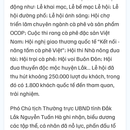
động như: Lễ khai mạc, Lễ bế mạc Lễ hội; Lễ
hội đường phố; Lễ hội ánh sáng; Hội chợ
triển lãm chuyên ngành cà phê và sản phẩm
OCOP; Cuộc thi rang cà phê đặc sản Việt
Nam; Hội nghị giao thương quốc tế “Kết nối -
nâng tầm cà phê Việt”; Hội thi Nhà nông đua
tài; Hội trại cà phê; Hội voi Buôn Đôn; Hội
đua thuyền độc mộc huyện Lắk… Lễ hội đã
thu hút khoảng 250.000 lượt du khách, trong
đó có 1.800 khách quốc tế đến tham quan,
trải nghiệm.
Phó Chủ tịch Thường trực UBND tỉnh Đắk
Lắk Nguyễn Tuấn Hà ghi nhận, biểu dương
các tập thể, cá nhân đã nỗ lực, phấn đấu tổ