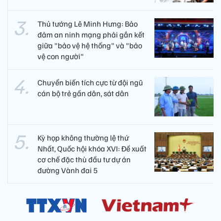
Thủ tướng Lê Minh Hưng: Bảo
đảm an ninh mạng phải gắn kết
giữa "bảo vệ hệ thống" và "bảo
vệ con người"
Chuyển biến tích cực từ đội ngũ
cán bộ trẻ gần dân, sát dân
Kỳ họp không thường lệ thứ
Nhất, Quốc hội khóa XVI: Đề xuất
cơ chế đặc thù đầu tư dự án
đường Vành đai 5