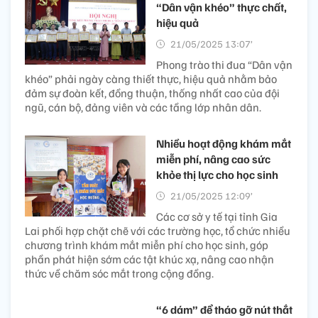
“Dân vận khéo” thực chất,
hiệu quả
21/05/2025 13:07’
Phong trào thi đua “Dân vận
khéo” phải ngày càng thiết thực, hiệu quả nhằm bảo
đảm sự đoàn kết, đồng thuận, thống nhất cao của đội
ngũ, cán bộ, đảng viên và các tầng lớp nhân dân.
Nhiều hoạt động khám mắt
miễn phí, nâng cao sức
khỏe thị lực cho học sinh
21/05/2025 12:09’
Các cơ sở y tế tại tỉnh Gia
Lai phối hợp chặt chẽ với các trường học, tổ chức nhiều
chương trình khám mắt miễn phí cho học sinh, góp
phần phát hiện sớm các tật khúc xạ, nâng cao nhận
thức về chăm sóc mắt trong cộng đồng.
“6 dám” để tháo gỡ nút thắt