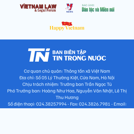
Cơ quan chủ quản: Thông tấn xã Việt Nam
Địa chỉ: Số 05 Lý Thường Kiệt, Cửa Nam, Hà Nội
Chịu trách nhiệm: Trưởng ban Trần Ngọc Tú
Phó Trưởng ban: Hoàng Như Hoa, Nguyễn Văn Nhật, Lê Thị
Thu Hương
Số điện thoại: 024.38257994 - Fax: 024.3826.7981 - Email:
tap.phongbien@gmail.com
Không sao chép nội dung khi chưa có sự đồng ý bằng văn bản
!