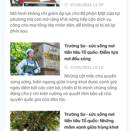
07/05/2026 12:39’
Mô hình không chỉ giảm áp lực cho Bộ phận Một cửa tại
phường mà còn mở rộng khả năng tiếp cận dịch vụ
công cho mọi tầng lớp nhân dân, để không ai bị bỏ lại
phía sau.
Trường Sa - sức sống nơi
tiền tiêu Tổ quốc: Điểm tựa
nơi đầu sóng
07/05/2026 10:16’
Những cột mốc chủ quyền
sừng sững, hiên ngang giữa trùng khơi được canh giữ
ngày đêm bởi các cán bộ, chiến sĩ là minh chứng sống
động cho ý chí kiên cường và quyết tâm bảo vệ chủ
quyền quốc gia của dân tộc.
Trường Sa - sức sống nơi
tiền tiêu Tổ quốc: Những
mầm xanh giữa trùng khơi