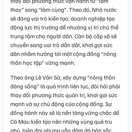
thay đổi phương thức vận hành từ “làm
thay” sang “làm cùng”. Theo đó, Nhà nước
sẽ đóng vai trò kiến tạo, doanh nghiệp tạo
động lực thị trường để nhường vị trí chủ thể
trung tâm cho người dân. Cán bộ cấp xã sẽ
chuyển sang vai trò dẫn dắt, khơi gợi sức
dân nhằm hướng tới một cộng đồng “nông
thôn học tập” vững mạnh.
Theo ông Lê Văn Sử, xây dựng “nông thôn
đáng sống” là quá trình liên tục, đòi hỏi phải
thay đổi phương thức quản trị, khơi gợi sức
mạnh và sự chủ động của cộng đồng. Sự
đồng hành này sẽ là nền tảng vững chắc để
Cà Mau kiến tạo nên những vùng quê trù
phú, hiện đại nhưng vẫn đậm đà bản sắc