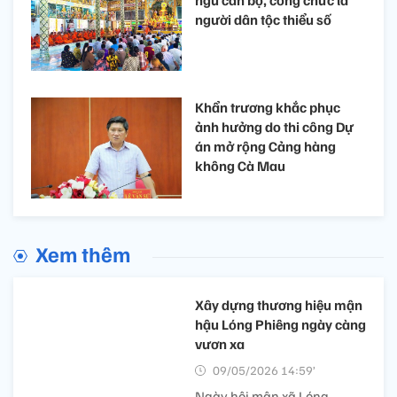
ngũ cán bộ, công chức là
người dân tộc thiểu số
Khẩn trương khắc phục
ảnh hưởng do thi công Dự
án mở rộng Cảng hàng
không Cà Mau
Xem thêm
Xây dựng thương hiệu mận
hậu Lóng Phiêng ngày càng
vươn xa
09/05/2026 14:59’
Ngày hội mận xã Lóng