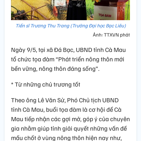
Tiến sĩ Trương Thu Trang (Trường Đại học Bạc Liêu)
Ảnh: TTXVN phát
Ngày 9/5, tại xã Đá Bạc, UBND tỉnh Cà Mau
tổ chức tọa đàm “Phát triển nông thôn mới
bền vững, nông thôn đáng sống”.
* Từ những chủ trương tốt
Theo ông Lê Văn Sử, Phó Chủ tịch UBND
tỉnh Cà Mau, buổi tọa đàm là cơ hội để Cà
Mau tiếp nhận các gợi mở, góp ý của chuyên
gia nhằm giúp tỉnh giải quyết những vấn đề
mấu chốt ở vùng nông thôn hiện nay như,