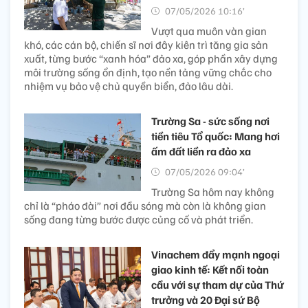
07/05/2026 10:16’
Vượt qua muôn vàn gian
khó, các cán bộ, chiến sĩ nơi đây kiên trì tăng gia sản
xuất, từng bước “xanh hóa” đảo xa, góp phần xây dựng
môi trường sống ổn định, tạo nền tảng vững chắc cho
nhiệm vụ bảo vệ chủ quyền biển, đảo lâu dài.
Trường Sa - sức sống nơi
tiền tiêu Tổ quốc: Mang hơi
ấm đất liền ra đảo xa
07/05/2026 09:04’
Trường Sa hôm nay không
chỉ là “pháo đài” nơi đầu sóng mà còn là không gian
sống đang từng bước được củng cố và phát triển.
Vinachem đẩy mạnh ngoại
giao kinh tế: Kết nối toàn
cầu với sự tham dự của Thứ
trưởng và 20 Đại sứ Bộ