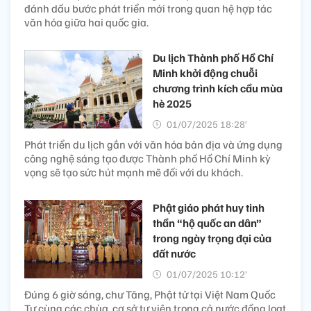
đánh dấu bước phát triển mới trong quan hệ hợp tác
văn hóa giữa hai quốc gia.
Du lịch Thành phố Hồ Chí
Minh khởi động chuỗi
chương trình kích cầu mùa
hè 2025
01/07/2025 18:28’
Phát triển du lịch gắn với văn hóa bản địa và ứng dụng
công nghệ sáng tạo được Thành phố Hồ Chí Minh kỳ
vọng sẽ tạo sức hút mạnh mẽ đối với du khách.
Phật giáo phát huy tinh
thần “hộ quốc an dân”
trong ngày trọng đại của
đất nước
01/07/2025 10:12’
Đúng 6 giờ sáng, chư Tăng, Phật tử tại Việt Nam Quốc
Tự cùng các chùa, cơ sở tự viện trong cả nước đồng loạt