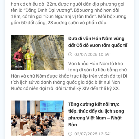
hơn có chiều dài 22m, được người dân địa phương gọi
tên là “Đồng Đình Đại vương”. Bộ xương nhỏ hơn dài
18m, có tên gọi “Đức Ngư nhị vị tôn thần”. Mỗi bộ xương
gồm 50 đốt sống, 28 xương sườn và phần đầu.
Đưa di văn Hán Nôm vùng
đất Cố đô vươn tầm quốc tế
03/07/2025 10:59’
Văn khắc Hán Nôm là kho
tàng di sản tư liệu bằng chữ
Hán và chữ Nôm được khắc trực tiếp trên vách đá tại Di
tích lịch sử và danh thắng quốc gia đặc biệt núi Non
Nước có niên đại trải dài từ thế kỷ XIV đến thế kỷ XX.
Tăng cường kết nối trực
tiếp, thúc đẩy du lịch song
phương Việt Nam – Nhật
Bản
02/07/2025 12:34’