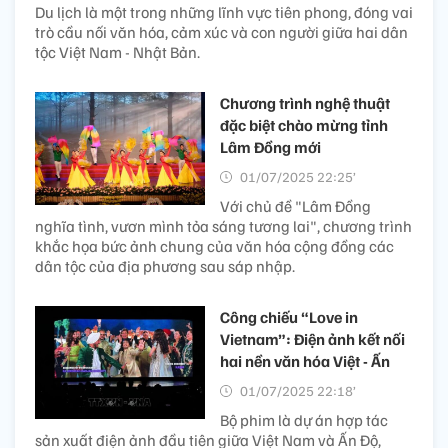
Du lịch là một trong những lĩnh vực tiên phong, đóng vai
trò cầu nối văn hóa, cảm xúc và con người giữa hai dân
tộc Việt Nam - Nhật Bản.
Chương trình nghệ thuật
đặc biệt chào mừng tỉnh
Lâm Đồng mới
01/07/2025 22:25’
Với chủ đề "Lâm Đồng
nghĩa tình, vươn mình tỏa sáng tương lai", chương trình
khắc họa bức ảnh chung của văn hóa cộng đồng các
dân tộc của địa phương sau sáp nhập.
Công chiếu “Love in
Vietnam”: Điện ảnh kết nối
hai nền văn hóa Việt - Ấn
01/07/2025 22:18’
Bộ phim là dự án hợp tác
sản xuất điện ảnh đầu tiên giữa Việt Nam và Ấn Độ,