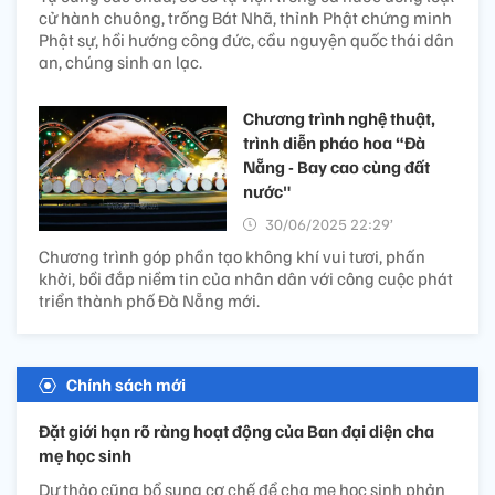
cử hành chuông, trống Bát Nhã, thỉnh Phật chứng minh
Phật sự, hồi hướng công đức, cầu nguyện quốc thái dân
an, chúng sinh an lạc.
Chương trình nghệ thuật,
trình diễn pháo hoa “Đà
Nẵng - Bay cao cùng đất
nước"
30/06/2025 22:29’
Chương trình góp phần tạo không khí vui tươi, phấn
khởi, bồi đắp niềm tin của nhân dân với công cuộc phát
triển thành phố Đà Nẵng mới.
Chính sách mới
Đặt giới hạn rõ ràng hoạt động của Ban đại diện cha
mẹ học sinh
Dự thảo cũng bổ sung cơ chế để cha mẹ học sinh phản