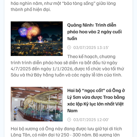
hóa nghìn năm, như một “bảo tàng sống” giữa lòng
thành phố hiện đại.
Quảng Ninh: Trình diễn
pháo hoa vào 2 ngày cuối
tuần
03/07/2025 13:15’
Theo kế hoạch, chương
trình trình diễn pháo hoa sẽ diễn ra bắt đầu từ ngày
4/7/2025 đến ngày 1/1/2026, được tổ chức vào tối thứ
Sáu và thứ Bảy hằng tuần và các ngày lễ lớn của tỉnh.
Hai bộ “ngọc cốt” cá Ông ở
Lý Sơn vừa được Trao bằng
xác lập Kỷ lục lớn nhất Việt
Nam
03/07/2025 12:00’
Hai bộ xương cá Ông này đang được lưu giữ tại di tích
Lăng Tân, có niên đại từ 250 - 300 năm. Bộ xương lớn