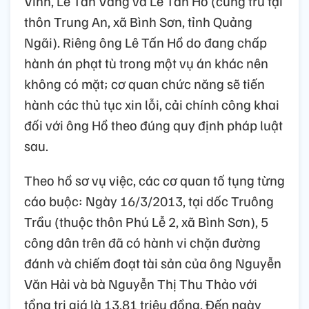
Vinh, Lê Tấn Vang và Lê Tấn Hồ (cùng trú tại
thôn Trung An, xã Bình Sơn, tỉnh Quảng
Ngãi). Riêng ông Lê Tấn Hồ do đang chấp
hành án phạt tù trong một vụ án khác nên
không có mặt; cơ quan chức năng sẽ tiến
hành các thủ tục xin lỗi, cải chính công khai
đối với ông Hồ theo đúng quy định pháp luật
sau.
Theo hồ sơ vụ việc, các cơ quan tố tụng từng
cáo buộc: Ngày 16/3/2013, tại dốc Truông
Trầu (thuộc thôn Phú Lễ 2, xã Bình Sơn), 5
công dân trên đã có hành vi chặn đường
đánh và chiếm đoạt tài sản của ông Nguyễn
Văn Hải và bà Nguyễn Thị Thu Thảo với
tổng trị giá là 13,81 triệu đồng. Đến ngày