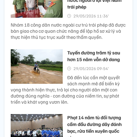
nước ngoài ở lại Việt Nam
trái phép
29/05/2026 11:36’
Nhóm 18 công dân nước ngoài cư trú trái phép đã được
bàn giao cho cơ quan chức năng để lập hồ sơ xử lý và
thực hiện thủ tục trục xuất theo thẩm quyền.
Tuyến đường trăm tỷ sau
hơn 15 năm vẫn dở dang
29/05/2026 09:54’
Đã đến lúc cần một quyết
sách mạnh mẽ để biến kỳ
vọng thành hiện thực, trả lại cho người dân một con
đường đúng nghĩa - con đường của niềm tin, sự phát
triển và khát vọng vươn lên.
Phạt 14 năm tù đối tượng
cầm đầu đường dây đánh
bạc, rửa tiền xuyên quốc