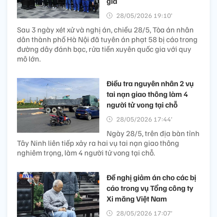
gia
28/05/2026 19:10’
Sau 3 ngày xét xử và nghị án, chiều 28/5, Tòa án nhân
dân thành phố Hà Nội đã tuyên án phạt 58 bị cáo trong
đường dây đánh bạc, rửa tiền xuyên quốc gia với quy
mô lớn.
Điều tra nguyên nhân 2 vụ
tai nạn giao thông làm 4
người tử vong tại chỗ
28/05/2026 17:44’
Ngày 28/5, trên địa bàn tỉnh
Tây Ninh liên tiếp xảy ra hai vụ tai nạn giao thông
nghiêm trọng, làm 4 người tử vong tại chỗ.
Đề nghị giảm án cho các bị
cáo trong vụ Tổng công ty
Xi măng Việt Nam
28/05/2026 17:07’