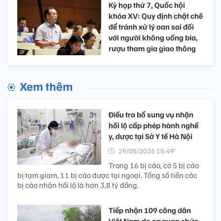
Kỳ họp thứ 7, Quốc hội
khóa XV: Quy định chặt chẽ
để tránh xử lý oan sai đối
với người không uống bia,
rượu tham gia giao thông
Xem thêm
Điều tra bổ sung vụ nhận
hối lộ cấp phép hành nghề
y, dược tại Sở Y tế Hà Nội
29/05/2026 15:49’
Trong 16 bị cáo, có 5 bị cáo
bị tạm giam, 11 bị cáo được tại ngoại. Tổng số tiền các
bị cáo nhận hối lộ là hơn 3,8 tỷ đồng.
Tiếp nhận 109 công dân