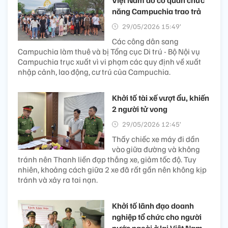
Việt Nam do cơ quan chức
năng Campuchia trao trả
29/05/2026 15:49’
Các công dân sang
Campuchia làm thuê và bị Tổng cục Di trú - Bộ Nội vụ
Campuchia trục xuất vì vi phạm các quy định về xuất
nhập cảnh, lao động, cư trú của Campuchia.
Khởi tố tài xế vượt ẩu, khiến
2 người tử vong
29/05/2026 12:45’
Thấy chiếc xe máy đi dần
vào giữa đường và không
tránh nên Thanh liền đạp thắng xe, giảm tốc độ. Tuy
nhiên, khoảng cách giữa 2 xe đã rất gần nên không kịp
tránh và xảy ra tai nạn.
Khởi tố lãnh đạo doanh
nghiệp tổ chức cho người