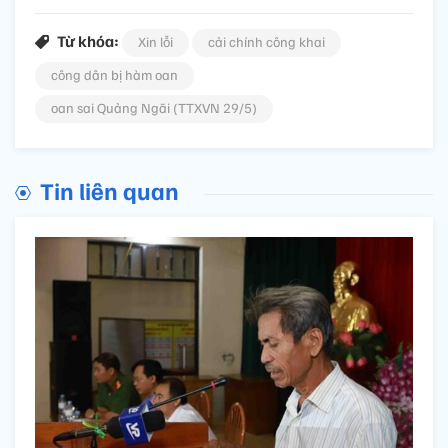
Từ khóa:
Xin lỗi
cải chính công khai
công dân bị hàm oan
oan sai Quảng Ngãi (TTXVN 29/5)
Tin liên quan