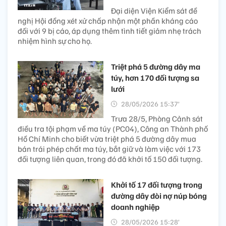
Đại diện Viện Kiểm sát đề
nghị Hội đồng xét xử chấp nhận một phần kháng cáo
đối với 9 bị cáo, áp dụng thêm tình tiết giảm nhẹ trách
nhiệm hình sự cho họ.
Triệt phá 5 đường dây ma
túy, hơn 170 đối tượng sa
lưới
28/05/2026 15:37’
Trưa 28/5, Phòng Cảnh sát
điều tra tội phạm về ma túy (PC04), Công an Thành phố
Hồ Chí Minh cho biết vừa triệt phá 5 đường dây mua
bán trái phép chất ma túy, bắt giữ và làm việc với 173
đối tượng liên quan, trong đó đã khởi tố 150 đối tượng.
Khởi tố 17 đối tượng trong
đường dây đòi nợ núp bóng
doanh nghiệp
28/05/2026 15:28’