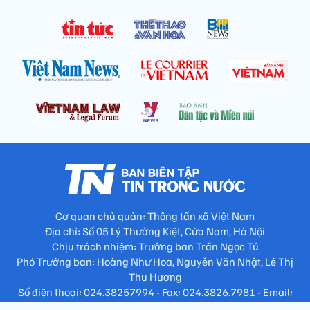
Cơ quan chủ quản: Thông tấn xã Việt Nam
Địa chỉ: Số 05 Lý Thường Kiệt, Cửa Nam, Hà Nội
Chịu trách nhiệm: Trưởng ban Trần Ngọc Tú
Phó Trưởng ban: Hoàng Như Hoa, Nguyễn Văn Nhật, Lê Thị