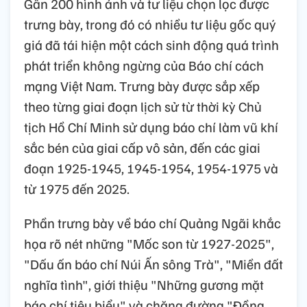
Gần 200 hình ảnh và tư liệu chọn lọc được
trưng bày, trong đó có nhiều tư liệu gốc quý
giá đã tái hiện một cách sinh động quá trình
phát triển không ngừng của Báo chí cách
mạng Việt Nam. Trưng bày được sắp xếp
theo từng giai đoạn lịch sử từ thời kỳ Chủ
tịch Hồ Chí Minh sử dụng báo chí làm vũ khí
sắc bén của giai cấp vô sản, đến các giai
đoạn 1925-1945, 1945-1954, 1954-1975 và
từ 1975 đến 2025.
Phần trưng bày về báo chí Quảng Ngãi khắc
họa rõ nét những "Mốc son từ 1927-2025",
"Dấu ấn báo chí Núi Ấn sông Trà", "Miền đất
nghĩa tình", giới thiệu "Những gương mặt
báo chí tiêu biểu" và chặng đường "Đồng