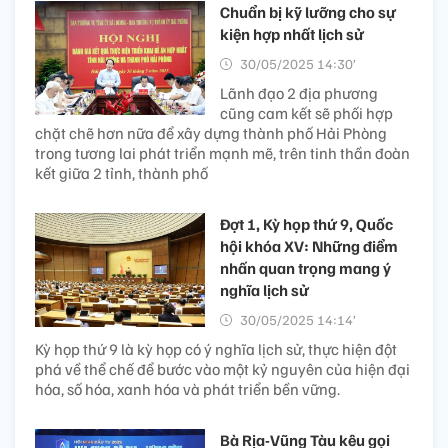
Chuẩn bị kỹ lưỡng cho sự
kiện hợp nhất lịch sử
30/05/2025 14:30’
Lãnh đạo 2 địa phương
cũng cam kết sẽ phối hợp
chặt chẽ hơn nữa để xây dựng thành phố Hải Phòng
trong tương lai phát triển mạnh mẽ, trên tinh thần đoàn
kết giữa 2 tỉnh, thành phố
Đợt 1, Kỳ họp thứ 9, Quốc
hội khóa XV: Những điểm
nhấn quan trọng mang ý
nghĩa lịch sử
30/05/2025 14:14’
Kỳ họp thứ 9 là kỳ họp có ý nghĩa lịch sử, thực hiện đột
phá về thể chế để bước vào một kỷ nguyên của hiện đại
hóa, số hóa, xanh hóa và phát triển bền vững.
Bà Rịa-Vũng Tàu kêu gọi