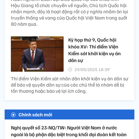
Hậu Giang tổ chức chuyến về nguồn, Chủ tịch Quốc hội
nhấn mạnh, đây là hoạt động rất có ý nghĩa nhằm ôn lại
truyền thống vẻ vang của Quốc hội Việt Nam trong suốt
80 năm qua.
Kỳ họp thứ 9, Quốc hội
khóa XV: Thí điểm Viện
Kiểm sát khởi kiện vụ án
dân sự
29/05/2025 18:39’
Thí điểm Viện Kiểm sát nhân dân khởi kiện vụ án dân sự
để bảo vệ quyền dân sự của các chủ thể là nhóm dễ bị
tổn thương hoặc bảo vệ lợi ích công.
Chính sách mới
Nghị quyết số 23-NQ/TW: Người Việt Nam ở nước
ngoài là bộ phận đặc biệt trong khối đại đoàn kết toàn