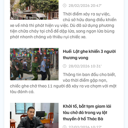
28/02/2026 20:47’
Thời điểm xảy ra sự việc,
chủ sở hữu đang điều khiển
xe về nhà thì phát hiện vụ việc. Dù đã sử dụng phương
tiện chữa cháy tại chỗ để dập lửa, song ngọn lửa bùng
phát nhanh chóng và thiêu rụi chiếc xe.
Huế: Lật ghe khiến 3 người
thương vong
28/02/2026 10:31’
Thông tin ban đầu cho biết,
vào thời điểm gặp nạn,
chiếc ghe chở theo 11 người đã xảy ra va chạm với một
tàu đánh cá.
Khởi tố, bắt tạm giam lái
tàu chở đá trong vụ lật
thuyền ở hồ Thác Bà
27/02/2026 10:27’