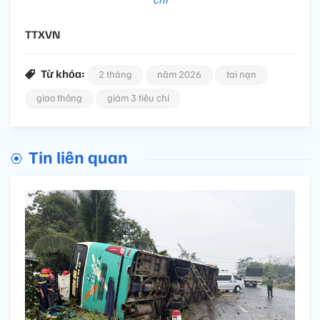
TTXVN
Từ khóa:
2 tháng
năm 2026
tai nạn
giao thông
giảm 3 tiêu chí
Tin liên quan