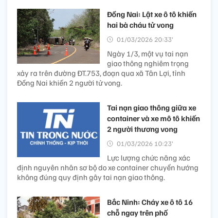
Đồng Nai: Lật xe ô tô khiến
hai bà cháu tử vong
01/03/2026 20:33’
Ngày 1/3, một vụ tai nạn
giao thông nghiêm trọng
xảy ra trên đường ĐT.753, đoạn qua xã Tân Lợi, tỉnh
Đồng Nai khiến 2 người tử vong.
Tai nạn giao thông giữa xe
container và xe mô tô khiến
2 người thương vong
01/03/2026 10:23’
Lực lượng chức năng xác
định nguyên nhân sơ bộ do xe container chuyển hướng
không đúng quy định gây tai nạn giao thông.
Bắc Ninh: Cháy xe ô tô 16
chỗ ngay trên phố