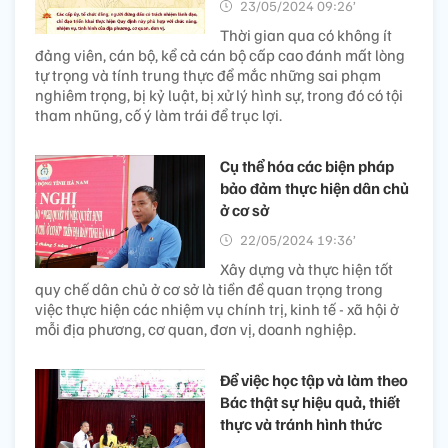
23/05/2024 09:26’
Thời gian qua có không ít
đảng viên, cán bộ, kể cả cán bộ cấp cao đánh mất lòng
tự trọng và tính trung thực để mắc những sai phạm
nghiêm trọng, bị kỷ luật, bị xử lý hình sự, trong đó có tội
tham nhũng, cố ý làm trái để trục lợi.
Cụ thể hóa các biện pháp
bảo đảm thực hiện dân chủ
ở cơ sở
22/05/2024 19:36’
Xây dựng và thực hiện tốt
quy chế dân chủ ở cơ sở là tiền đề quan trọng trong
việc thực hiện các nhiệm vụ chính trị, kinh tế - xã hội ở
mỗi địa phương, cơ quan, đơn vị, doanh nghiệp.
Để việc học tập và làm theo
Bác thật sự hiệu quả, thiết
thực và tránh hình thức