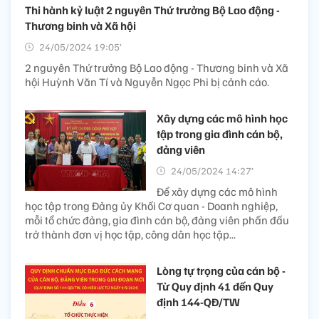
Thi hành kỷ luật 2 nguyên Thứ trưởng Bộ Lao động -
Thương binh và Xã hội
24/05/2024 19:05’
2 nguyên Thứ trưởng Bộ Lao động - Thương binh và Xã
hội Huỳnh Văn Tí và Nguyễn Ngọc Phi bị cảnh cáo.
Xây dựng các mô hình học
tập trong gia đình cán bộ,
đảng viên
24/05/2024 14:27’
Để xây dựng các mô hình
học tập trong Đảng ủy Khối Cơ quan - Doanh nghiệp,
mỗi tổ chức đảng, gia đình cán bộ, đảng viên phấn đấu
trở thành đơn vị học tập, công dân học tập...
Lòng tự trọng của cán bộ -
Từ Quy định 41 đến Quy
định 144-QĐ/TW