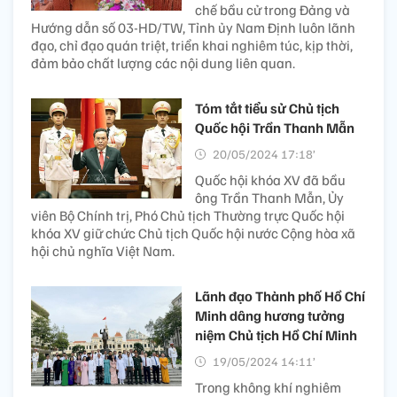
chế bầu cử trong Đảng và
Hướng dẫn số 03-HD/TW, Tỉnh ủy Nam Định luôn lãnh
đạo, chỉ đạo quán triệt, triển khai nghiêm túc, kịp thời,
đảm bảo chất lượng các nội dung liên quan.
Tóm tắt tiểu sử Chủ tịch
Quốc hội Trần Thanh Mẫn
20/05/2024 17:18’
Quốc hội khóa XV đã bầu
ông Trần Thanh Mẫn, Ủy
viên Bộ Chính trị, Phó Chủ tịch Thường trực Quốc hội
khóa XV giữ chức Chủ tịch Quốc hội nước Cộng hòa xã
hội chủ nghĩa Việt Nam.
Lãnh đạo Thành phố Hồ Chí
Minh dâng hương tưởng
niệm Chủ tịch Hồ Chí Minh
19/05/2024 14:11’
Trong không khí nghiêm