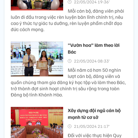
22/05/2024 19:36’
Mỗi cán bộ, đảng viên phải
luôn đi đầu trong việc rèn luyện bản lĩnh chính trị, nêu
cao ý thức tự giác tu dưỡng, rèn luyện phẩm chất đạo
đức cách mạng.
"Vườn hoa” làm theo lời
Bác
22/05/2024 08:33’
Mỗi năm có hơn 50 nghìn
lượt cán bộ, đảng viên và
quần chúng tham gia đăng ký học tập và làm theo Bác,
trở thành đợt sinh hoạt chính trị sâu rộng trong toàn
Đảng bộ tỉnh Khánh Hòa.
Xây dựng đội ngũ cán bộ
mạnh từ cơ sở
21/05/2024 21:17’
Đối với việc thực hiện Quy