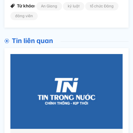
Từ khóa:
An Giang
kỷ luật
tổ chức Đảng
đảng viên
Tin liên quan