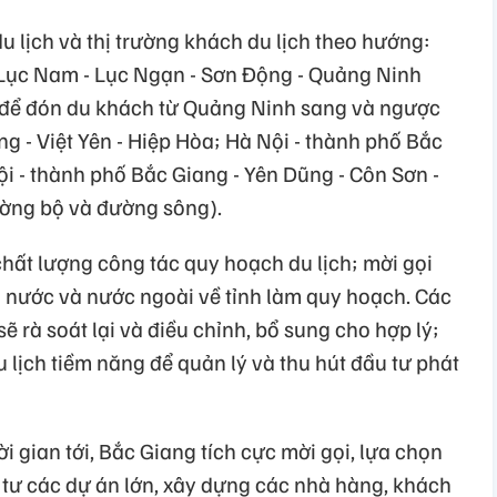
du lịch và thị trường khách du lịch theo hướng:
 Lục Nam - Lục Ngạn - Sơn Động - Quảng Ninh
ng để đón du khách từ Quảng Ninh sang và ngược
ng - Việt Yên - Hiệp Hòa; Hà Nội - thành phố Bắc
ội - thành phố Bắc Giang - Yên Dũng - Côn Sơn -
ường bộ và đường sông).
hất lượng công tác quy hoạch du lịch; mời gọi
ng nước và nước ngoài về tỉnh làm quy hoạch. Các
ẽ rà soát lại và điều chỉnh, bổ sung cho hợp lý;
lịch tiềm năng để quản lý và thu hút đầu tư phát
 gian tới, Bắc Giang tích cực mời gọi, lựa chọn
 tư các dự án lớn, xây dựng các nhà hàng, khách