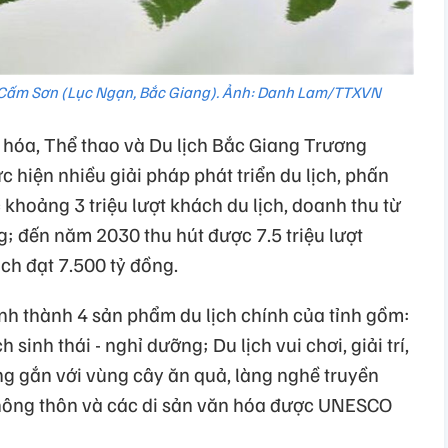
 Cấm Sơn (Lục Ngạn, Bắc Giang). Ảnh: Danh Lam/TTXVN
hóa, Thể thao và Du lịch Bắc Giang Trương
ực hiện nhiều giải pháp phát triển du lịch, phấn
khoảng 3 triệu lượt khách du lịch, doanh thu từ
g; đến năm 2030 thu hút được 7.5 triệu lượt
ịch đạt 7.500 tỷ đồng.
ình thành 4 sản phẩm du lịch chính của tỉnh gồm:
h sinh thái - nghỉ dưỡng; Du lịch vui chơi, giải trí,
ồng gắn với vùng cây ăn quả, làng nghề truyền
nông thôn và các di sản văn hóa được UNESCO