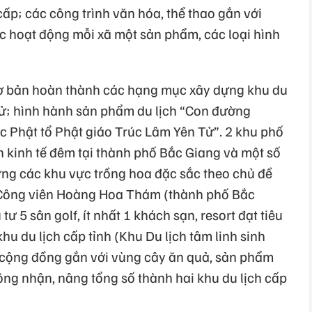
ấp; các công trình văn hóa, thể thao gắn với
các hoạt động mỗi xã một sản phẩm, các loại hình
ơ bản hoàn thành các hạng mục xây dựng khu du
 Tử; hình hành sản phẩm du lịch “Con đường
 Phật tổ Phật giáo Trúc Lâm Yên Tử”. 2 khu phố
ển kinh tế đêm tại thành phố Bắc Giang và một số
ựng các khu vực trồng hoa đặc sắc theo chủ đề
 Công viên Hoàng Hoa Thám (thành phố Bắc
tư 5 sân golf, ít nhất 1 khách sạn, resort đạt tiêu
hu du lịch cấp tỉnh (Khu Du lịch tâm linh sinh
ch cộng đồng gắn với vùng cây ăn quả, sản phẩm
ng nhận, nâng tổng số thành hai khu du lịch cấp