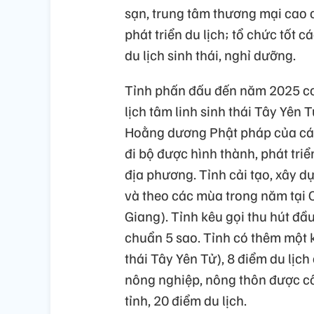
sạn, trung tâm thương mại cao c
phát triển du lịch; tổ chức tốt 
du lịch sinh thái, nghỉ dưỡng.
Tỉnh phấn đấu đến năm 2025 c
lịch tâm linh sinh thái Tây Yên
Hoằng dương Phật pháp của các
đi bộ được hình thành, phát tri
địa phương. Tỉnh cải tạo, xây d
và theo các mùa trong năm tại
Giang). Tỉnh kêu gọi thu hút đầu 
chuẩn 5 sao. Tỉnh có thêm một k
thái Tây Yên Tử), 8 điểm du lị
nông nghiệp, nông thôn được cô
tỉnh, 20 điểm du lịch.