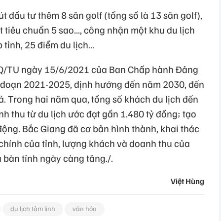
 đầu tư thêm 8 sân golf (tổng số là 13 sân golf),
ạt tiêu chuẩn 5 sao..., công nhận một khu du lịch
 tỉnh, 25 điểm du lịch…
NQ/TU ngày 15/6/2021 của Ban Chấp hành Đảng
iai đoạn 2021-2025, định hướng đến năm 2030, đến
ả. Trong hai năm qua, tổng số khách du lịch đến
anh thu từ du lịch ước đạt gần 1.480 tỷ đồng; tạo
động. Bắc Giang đã cơ bản hình thành, khai thác
 chính của tỉnh, lượng khách và doanh thu của
a bàn tỉnh ngày càng tăng./.
Việt Hùng
du lịch tâm linh
văn hóa