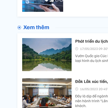
Xem thêm
Phát triển du lị
17/05/2023 09:30’
Vườn Quốc gia Cúc Ph
loại hình du lịch si
Đắk Lắk xúc tiến,
16/05/2023 20:45’
Đây là dịp để ngành 
nên hành trình “Lên
khách.