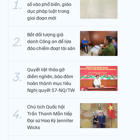
số vào phổ biến, giáo
dục pháp luật trong
giai đoạn mới
Bắt đối tượng giả
danh Công an để lừa
đảo chiếm đoạt tài sản
Quyết liệt tháo gỡ
điểm nghẽn, bảo đảm
hoàn thành mục tiêu
Nghị quyết 57-NQ/TW
Chủ tịch Quốc hội
Trần Thanh Mẫn tiếp
Đại sứ Hoa Kỳ Jennifer
Wicks