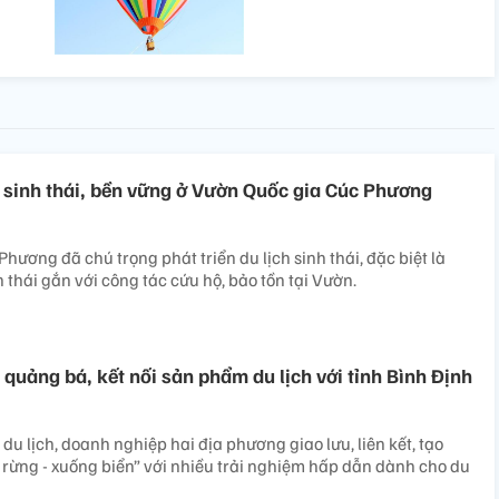
ch sinh thái, bền vững ở Vườn Quốc gia Cúc Phương
ương đã chú trọng phát triển du lịch sinh thái, đặc biệt là
nh thái gắn với công tác cứu hộ, bảo tồn tại Vườn.
 quảng bá, kết nối sản phẩm du lịch với tỉnh Bình Định
du lịch, doanh nghiệp hai địa phương giao lưu, liên kết, tạo
 rừng - xuống biển” với nhiều trải nghiệm hấp dẫn dành cho du