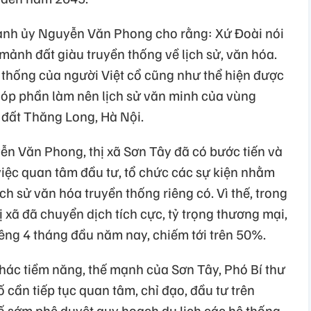
ành ủy Nguyễn Văn Phong cho rằng: Xứ Đoài nói
mảnh đất giàu truyền thống về lịch sử, văn hóa.
 thống của người Việt cổ cũng như thể hiện được
óp phần làm nên lịch sử văn minh của vùng
đất Thăng Long, Hà Nội.
n Văn Phong, thị xã Sơn Tây đã có bước tiến và
việc quan tâm đầu tư, tổ chức các sự kiện nhằm
lịch sử văn hóa truyền thống riêng có. Vì thế, trong
ị xã đã chuyển dịch tích cực, tỷ trọng thương mại,
iêng 4 tháng đầu năm nay, chiếm tới trên 50%.
thác tiềm năng, thế mạnh của Sơn Tây, Phó Bí thư
cần tiếp tục quan tâm, chỉ đạo, đầu tư trên
hố sớm phê duyệt quy hoạch du lịch các hệ thống