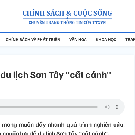
CHÍNH SÁCH VÀ PHÁT TRIỂN
VĂN HÓA
KHOA HỌC
TRAN
du lịch Sơn Tây "cất cánh"
 mong muốn đẩy nhanh quá trình nghiên cứu,
g nguồn lực để du lịch Sơn Tây "cất cánh".