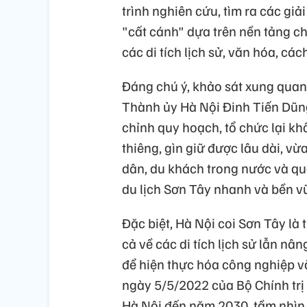
trình nghiên cứu, tìm ra các gi
"cất cánh" dựa trên nền tảng ch
các di tích lịch sử, văn hóa, cá
Đáng chú ý, khảo sát xung quan
Thành ủy Hà Nội Đinh Tiến Dũng
chỉnh quy hoạch, tổ chức lại kh
thiêng, gìn giữ được lâu dài, v
dân, du khách trong nước và qu
du lịch Sơn Tây nhanh và bền v
Đặc biệt, Hà Nội coi Sơn Tây là
cả về các di tích lịch sử lẫn n
để hiện thực hóa công nghiệp v
ngày 5/5/2022 của Bộ Chính trị
Hà Nội đến năm 2030, tầm nhìn