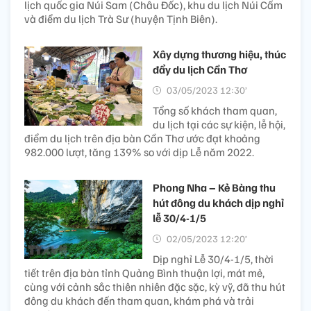
lịch quốc gia Núi Sam (Châu Đốc), khu du lịch Núi Cấm
và điểm du lịch Trà Sư (huyện Tịnh Biên).
Xây dựng thương hiệu, thúc
đẩy du lịch Cần Thơ
03/05/2023 12:30’
Tổng số khách tham quan,
du lịch tại các sự kiện, lễ hội,
điểm du lịch trên địa bàn Cần Thơ ước đạt khoảng
982.000 lượt, tăng 139% so với dịp Lễ năm 2022.
Phong Nha – Kẻ Bàng thu
hút đông du khách dịp nghỉ
lễ 30/4-1/5
02/05/2023 12:20’
Dịp nghỉ Lễ 30/4-1/5, thời
tiết trên địa bàn tỉnh Quảng Bình thuận lợi, mát mẻ,
cùng với cảnh sắc thiên nhiên đặc sặc, kỳ vỹ, đã thu hút
đông du khách đến tham quan, khám phá và trải