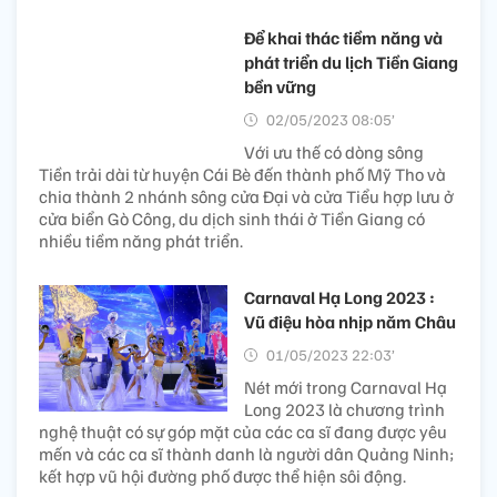
Để khai thác tiềm năng và
phát triển du lịch Tiền Giang
bền vững
02/05/2023 08:05’
Với ưu thế có dòng sông
Tiền trải dài từ huyện Cái Bè đến thành phố Mỹ Tho và
chia thành 2 nhánh sông cửa Đại và cửa Tiểu hợp lưu ở
cửa biển Gò Công, du dịch sinh thái ở Tiền Giang có
nhiều tiềm năng phát triển.
Carnaval Hạ Long 2023 :
Vũ điệu hòa nhịp năm Châu
01/05/2023 22:03’
Nét mới trong Carnaval Hạ
Long 2023 là chương trình
nghệ thuật có sự góp mặt của các ca sĩ đang được yêu
mến và các ca sĩ thành danh là người dân Quảng Ninh;
kết hợp vũ hội đường phố được thể hiện sôi động.