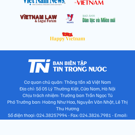
Cơ quan chủ quản: Thông tấn xã Việt Nam
Địa chỉ: Số 05 Lý Thường Kiệt, Cửa Nam, Hà Nội
Chịu trách nhiệm: Trưởng ban Trần Ngọc Tú
Phó Trưởng ban: Hoàng Như Hoa, Nguyễn Văn Nhật, Lê Thị
Thu Hương
Số điện thoại: 024.38257994 - Fax: 024.3826.7981 - Email:
tap.phongbien@gmail.com
Không sao chép nội dung khi chưa có sự đồng ý bằng văn bản