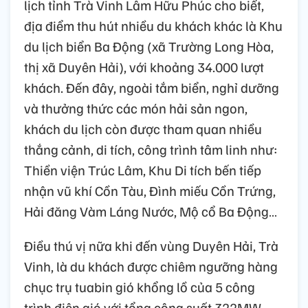
lịch tỉnh Trà Vinh Lâm Hữu Phúc cho biết,
địa điểm thu hút nhiều du khách khác là Khu
du lịch biển Ba Động (xã Trường Long Hòa,
thị xã Duyên Hải), với khoảng 34.000 lượt
khách. Đến đây, ngoài tắm biển, nghỉ dưỡng
và thưởng thức các món hải sản ngon,
khách du lịch còn được tham quan nhiều
thắng cảnh, di tích, công trình tâm linh như:
Thiền viện Trúc Lâm, Khu Di tích bến tiếp
nhận vũ khí Cồn Tàu, Đình miếu Cồn Trứng,
Hải đăng Vàm Láng Nước, Mộ cổ Ba Động…
Điều thú vị nữa khi đến vùng Duyên Hải, Trà
Vinh, là du khách được chiêm ngưỡng hàng
chục trụ tuabin gió khổng lồ của 5 công
trình điện gió với tổng công suất 322MW.