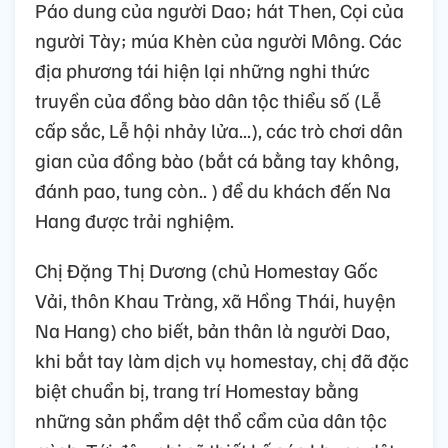
Páo dung của người Dao; hát Then, Cọi của
người Tày; múa Khèn của người Mông. Các
địa phương tái hiện lại những nghi thức
truyền của đồng bào dân tộc thiểu số (Lễ
cấp sắc, Lễ hội nhảy lửa...), các trò chơi dân
gian của đồng bào (bắt cá bằng tay không,
đánh pao, tung còn.. ) để du khách đến Na
Hang được trải nghiệm.
Chị Đặng Thị Dương (chủ Homestay Gốc
Vải, thôn Khau Tràng, xã Hồng Thái, huyện
Na Hang) cho biết, bản thân là người Dao,
khi bắt tay làm dịch vụ homestay, chị đã đặc
biệt chuẩn bị, trang trí Homestay bằng
những sản phẩm dệt thổ cẩm của dân tộc