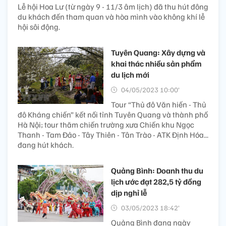
Lễ hội Hoa Lư (từ ngày 9 - 11/3 âm lịch) đã thu hút đông
du khách đến tham quan và hòa mình vào không khí lễ
hội sôi động.
Tuyên Quang: Xây dựng và
khai thác nhiều sản phẩm
du lịch mới
04/05/2023 10:00’
Tour “Thủ đô Văn hiến - Thủ
đô Kháng chiến” kết nối tỉnh Tuyên Quang và thành phố
Hà Nội; tour thăm chiến trường xưa Chiến khu Ngọc
Thanh - Tam Đảo - Tây Thiên - Tân Trào - ATK Định Hóa...
đang hút khách.
Quảng Bình: Doanh thu du
lịch ước đạt 282,5 tỷ đồng
dịp nghỉ lễ
03/05/2023 18:42’
Quảng Bình đang ngày