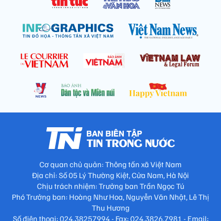
Cơ quan chủ quản: Thông tấn xã Việt Nam
Địa chỉ: Số 05 Lý Thường Kiệt, Cửa Nam, Hà Nội
Chịu trách nhiệm: Trưởng ban Trần Ngọc Tú
Phó Trưởng ban: Hoàng Như Hoa, Nguyễn Văn Nhật, Lê Thị
Thu Hương
Số điện thoại: 024.38257994 - Fax: 024.3826.7981 - Email: