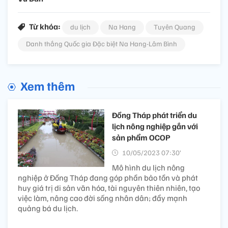
Từ khóa:
du lịch
Na Hang
Tuyên Quang
Danh thắng Quốc gia Đặc biệt Na Hang-Lâm Bình
Xem thêm
Đồng Tháp phát triển du
lịch nông nghiệp gắn với
sản phẩm OCOP
10/05/2023 07:30’
Mô hình du lịch nông
nghiệp ở Đồng Tháp đang góp phần bảo tồn và phát
huy giá trị di sản văn hóa, tài nguyên thiên nhiên, tạo
việc làm, nâng cao đời sống nhân dân; đẩy mạnh
quảng bá du lịch.