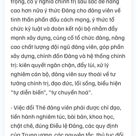
trọng, có ý nghĩa chính trị sâu sắc để nâng
cao hơn nữa ý thức Đảng cho đảng viên về
tinh thần phấn đấu cách mạng, ý thức tổ
chức kỷ luật và đoàn kết nội bộ nhằm đẩy
mạnh xây dựng, củng cố tổ chức đảng, nâng
cao chất lượng đội ngũ đảng viên, góp phần
xây dựng, chỉnh đốn Đảng và hệ thống chính
trị; kiên quyết ngăn chặn, đẩy lùi, xử lý
nghiêm cán bộ, đảng viên suy thoái về tư
tưởng chính trị, đạo đức, lối sống, biểu hiện
"tự diễn biến", "tự chuyển hoá".
- Việc đổi Thẻ đảng viên phải được chỉ đạo,
tiến hành nghiêm túc, bài bản, khoa học,
chặt chẽ, đúng Điều lệ Đảng, các quy định
của Trung ương, các nguyên tắc, thủ tục đổi