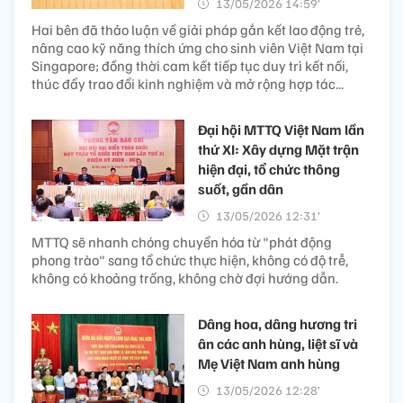
13/05/2026 14:59’
Hai bên đã thảo luận về giải pháp gắn kết lao động trẻ,
nâng cao kỹ năng thích ứng cho sinh viên Việt Nam tại
Singapore; đồng thời cam kết tiếp tục duy trì kết nối,
thúc đẩy trao đổi kinh nghiệm và mở rộng hợp tác...
Đại hội MTTQ Việt Nam lần
thứ XI: Xây dựng Mặt trận
hiện đại, tổ chức thông
suốt, gần dân
13/05/2026 12:31’
MTTQ sẽ nhanh chóng chuyển hóa từ "phát động
phong trào" sang tổ chức thực hiện, không có độ trễ,
không có khoảng trống, không chờ đợi hướng dẫn.
Dâng hoa, dâng hương tri
ân các anh hùng, liệt sĩ và
Mẹ Việt Nam anh hùng
13/05/2026 12:28’