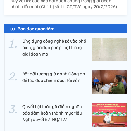
huy vai trò của các hội quần chúng trong giai đoạn
phát triển mới (Chỉ thị số 11-CT/TW, ngày 20/7/2026).
Bạn đọc quan tâm
Ứng dụng công nghệ số vào phổ
biến, giáo dục pháp luật trong
giai đoạn mới
Bắt đối tượng giả danh Công an
để lừa đảo chiếm đoạt tài sản
Quyết liệt tháo gỡ điểm nghẽn,
bảo đảm hoàn thành mục tiêu
Nghị quyết 57-NQ/TW