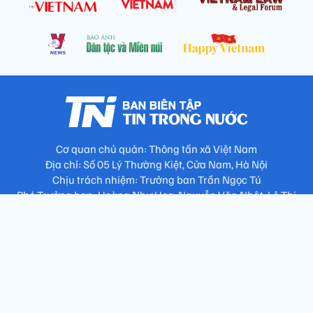
Cơ quan chủ quản: Thông tấn xã Việt Nam
Địa chỉ: Số 05 Lý Thường Kiệt, Cửa Nam, Hà Nội
Chịu trách nhiệm: Trưởng ban Trần Ngọc Tú
Phó Trưởng ban: Hoàng Như Hoa, Nguyễn Văn Nhật, Lê Thị
Thu Hương
Số điện thoại: 024.38257994 - Fax: 024.3826.7981 - Email:
tap.phongbien@gmail.com
Không sao chép nội dung khi chưa có sự đồng ý bằng văn bản
!
Trang chủ
Giới thiệu