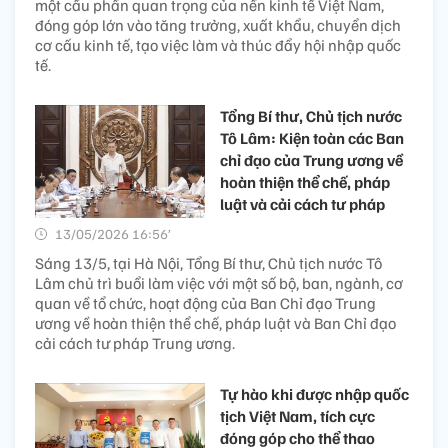
một cấu phần quan trọng của nền kinh tế Việt Nam,
đóng góp lớn vào tăng trưởng, xuất khẩu, chuyển dịch
cơ cấu kinh tế, tạo việc làm và thúc đẩy hội nhập quốc
tế.
Tổng Bí thư, Chủ tịch nước
Tô Lâm: Kiện toàn các Ban
chỉ đạo của Trung ương về
hoàn thiện thể chế, pháp
luật và cải cách tư pháp
13/05/2026 16:56’
Sáng 13/5, tại Hà Nội, Tổng Bí thư, Chủ tịch nước Tô
Lâm chủ trì buổi làm việc với một số bộ, ban, ngành, cơ
quan về tổ chức, hoạt động của Ban Chỉ đạo Trung
ương về hoàn thiện thể chế, pháp luật và Ban Chỉ đạo
cải cách tư pháp Trung ương.
Tự hào khi được nhập quốc
tịch Việt Nam, tích cực
đóng góp cho thể thao