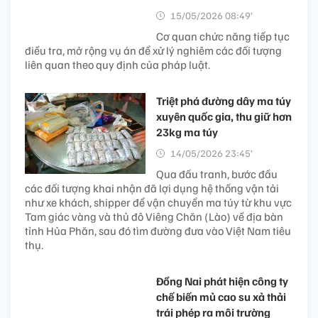
15/05/2026 08:49’
Cơ quan chức năng tiếp tục
điều tra, mở rộng vụ án để xử lý nghiêm các đối tượng
liên quan theo quy định của pháp luật.
Triệt phá đường dây ma túy
xuyên quốc gia, thu giữ hơn
23kg ma túy
14/05/2026 23:45’
Qua đấu tranh, bước đầu
các đối tượng khai nhận đã lợi dụng hệ thống vận tải
như xe khách, shipper để vận chuyển ma túy từ khu vực
Tam giác vàng và thủ đô Viêng Chăn (Lào) về địa bàn
tỉnh Hủa Phăn, sau đó tìm đường đưa vào Việt Nam tiêu
thụ.
Đồng Nai phát hiện công ty
chế biến mủ cao su xả thải
trái phép ra môi trường