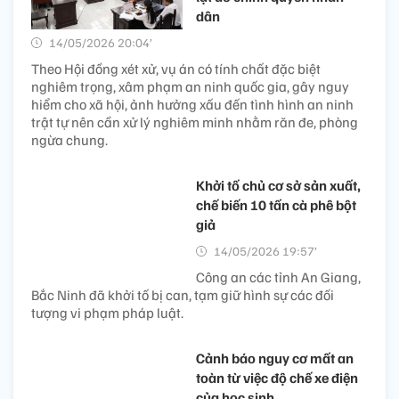
dân
14/05/2026 20:04’
Theo Hội đồng xét xử, vụ án có tính chất đặc biệt
nghiêm trọng, xâm phạm an ninh quốc gia, gây nguy
hiểm cho xã hội, ảnh hưởng xấu đến tình hình an ninh
trật tự nên cần xử lý nghiêm minh nhằm răn đe, phòng
ngừa chung.
Khởi tố chủ cơ sở sản xuất,
chế biến 10 tấn cà phê bột
giả
14/05/2026 19:57’
Công an các tỉnh An Giang,
Bắc Ninh đã khởi tố bị can, tạm giữ hình sự các đối
tượng vi phạm pháp luật.
Cảnh báo nguy cơ mất an
toàn từ việc độ chế xe điện
của học sinh