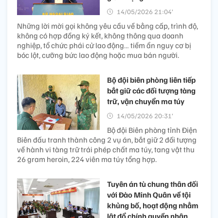
14/05/2026 21:04’
Những lời mời gọi không yêu cầu về bằng cấp, trình độ,
không có hợp đồng ký kết, không thông qua doanh
nghiệp, tổ chức phái cử lao động… tiềm ẩn nguy cơ bị
bóc lột, cưỡng bức lao động hoặc mua bán người.
Bộ đội biên phòng liên tiếp
bắt giữ các đối tượng tàng
trữ, vận chuyển ma túy
14/05/2026 20:31’
Bộ đội Biên phòng tỉnh Điện
Biên đấu tranh thành công 2 vụ án, bắt giữ 2 đối tượng
về hành vi tàng trữ trái phép chất ma túy, tang vật thu
26 gram heroin, 224 viên ma túy tổng hợp.
Tuyên án tù chung thân đối
với Đào Minh Quân về tội
khủng bố, hoạt động nhằm
lật đổ chính quyền nhân