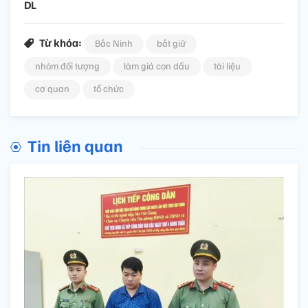
DL
Từ khóa:
Bắc Ninh
bắt giữ
nhóm đối tượng
làm giả con dấu
tài liệu
cơ quan
tổ chức
Tin liên quan