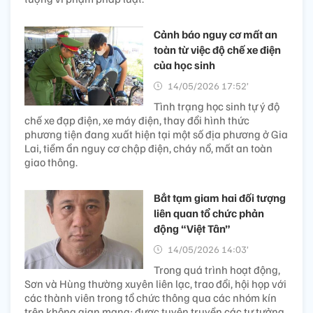
Cảnh báo nguy cơ mất an
toàn từ việc độ chế xe điện
của học sinh
14/05/2026 17:52’
Tình trạng học sinh tự ý độ
chế xe đạp điện, xe máy điện, thay đổi hình thức
phương tiện đang xuất hiện tại một số địa phương ở Gia
Lai, tiềm ẩn nguy cơ chập điện, cháy nổ, mất an toàn
giao thông.
Bắt tạm giam hai đối tượng
liên quan tổ chức phản
động “Việt Tân”
14/05/2026 14:03’
Trong quá trình hoạt động,
Sơn và Hùng thường xuyên liên lạc, trao đổi, hội họp với
các thành viên trong tổ chức thông qua các nhóm kín
trên không gian mạng; được tuyên truyền các tư tưởng,