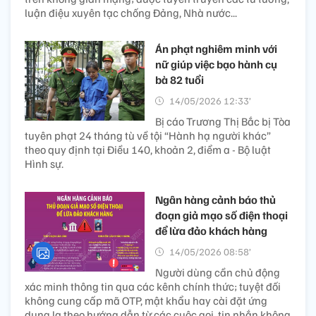
luận điệu xuyên tạc chống Đảng, Nhà nước...
Án phạt nghiêm minh với
nữ giúp việc bạo hành cụ
bà 82 tuổi
14/05/2026 12:33’
Bị cáo Trương Thị Bắc bị Tòa
tuyên phạt 24 tháng tù về tội “Hành hạ người khác”
theo quy định tại Điều 140, khoản 2, điểm a - Bộ luật
Hình sự.
Ngân hàng cảnh báo thủ
đoạn giả mạo số điện thoại
để lừa đảo khách hàng
14/05/2026 08:58’
Người dùng cần chủ động
xác minh thông tin qua các kênh chính thức; tuyệt đối
không cung cấp mã OTP, mật khẩu hay cài đặt ứng
dụng lạ theo hướng dẫn từ các cuộc gọi, tin nhắn không