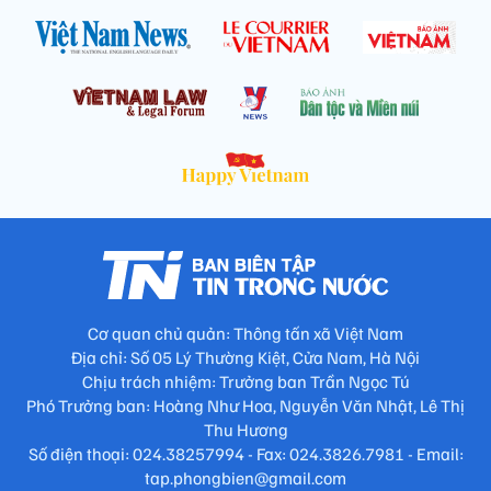
Cơ quan chủ quản: Thông tấn xã Việt Nam
Địa chỉ: Số 05 Lý Thường Kiệt, Cửa Nam, Hà Nội
Chịu trách nhiệm: Trưởng ban Trần Ngọc Tú
Phó Trưởng ban: Hoàng Như Hoa, Nguyễn Văn Nhật, Lê Thị
Thu Hương
Số điện thoại: 024.38257994 - Fax: 024.3826.7981 - Email:
tap.phongbien@gmail.com