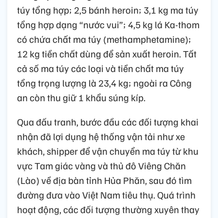
túy tổng hợp; 2,5 bánh heroin; 3,1 kg ma túy
tổng hợp dạng “nước vui”; 4,5 kg lá Ka-thom
có chứa chất ma túy (methamphetamine);
12 kg tiền chất dùng để sản xuất heroin. Tất
cả số ma túy các loại và tiền chất ma túy
tổng trọng lượng là 23,4 kg; ngoài ra Công
an còn thu giữ 1 khẩu súng kíp.
Qua đấu tranh, bước đầu các đối tượng khai
nhận đã lợi dụng hệ thống vận tải như xe
khách, shipper để vận chuyển ma túy từ khu
vực Tam giác vàng và thủ đô Viêng Chăn
(Lào) về địa bàn tỉnh Hủa Phăn, sau đó tìm
đường đưa vào Việt Nam tiêu thụ. Quá trình
hoạt động, các đối tượng thường xuyên thay