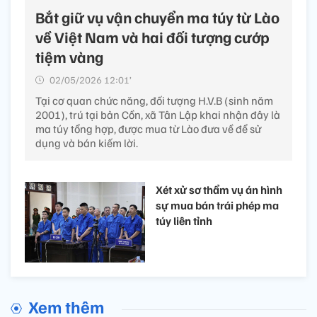
Bắt giữ vụ vận chuyển ma túy từ Lào
về Việt Nam và hai đối tượng cướp
tiệm vàng
02/05/2026 12:01’
Tại cơ quan chức năng, đối tượng H.V.B (sinh năm
2001), trú tại bản Cồn, xã Tân Lập khai nhận đây là
ma túy tổng hợp, được mua từ Lào đưa về để sử
dụng và bán kiếm lời.
Xét xử sơ thẩm vụ án hình
sự mua bán trái phép ma
túy liên tỉnh
Xem thêm