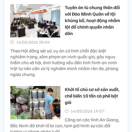
Tuyên án tù chung thân đối
với Đào Minh Quân về tội
khủng bố, hoạt động nhằm
lật đổ chính quyền nhân
dân
14/05/2026 20:04’
Theo Hội đồng xét xử, vụ án có tính chất đặc biệt
nghiêm trọng, xâm phạm an ninh quốc gia, gây nguy
hiểm cho xã hội, ảnh hưởng xấu đến tình hình an ninh
trật tự nên cần xử lý nghiêm minh nhằm răn đe, phòng
ngừa chung.
Khởi tố chủ cơ sở sản xuất,
chế biến 10 tấn cà phê bột
giả
14/05/2026 19:57’
Công an các tỉnh An Giang,
Bắc Ninh đã khởi tố bị can, tạm giữ hình sự các đối
tượng vi phạm pháp luật.