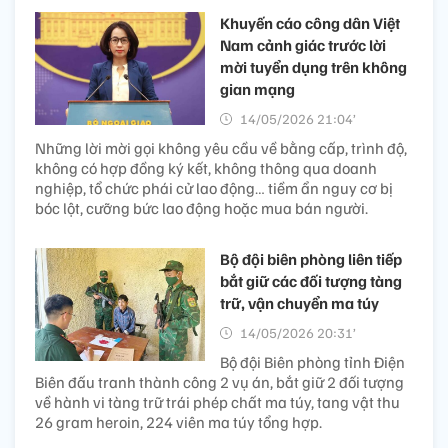
Khuyến cáo công dân Việt
Nam cảnh giác trước lời
mời tuyển dụng trên không
gian mạng
14/05/2026 21:04’
Những lời mời gọi không yêu cầu về bằng cấp, trình độ,
không có hợp đồng ký kết, không thông qua doanh
nghiệp, tổ chức phái cử lao động… tiềm ẩn nguy cơ bị
bóc lột, cưỡng bức lao động hoặc mua bán người.
Bộ đội biên phòng liên tiếp
bắt giữ các đối tượng tàng
trữ, vận chuyển ma túy
14/05/2026 20:31’
Bộ đội Biên phòng tỉnh Điện
Biên đấu tranh thành công 2 vụ án, bắt giữ 2 đối tượng
về hành vi tàng trữ trái phép chất ma túy, tang vật thu
26 gram heroin, 224 viên ma túy tổng hợp.