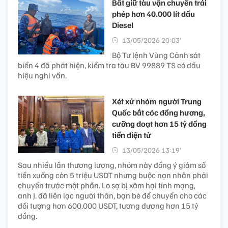
Bắt giữ tàu vận chuyển trái
phép hơn 40.000 lít dầu
Diesel
13/05/2026 20:03’
Bộ Tư lệnh Vùng Cảnh sát
biển 4 đã phát hiện, kiểm tra tàu BV 99889 TS có dấu
hiệu nghi vấn.
Xét xử nhóm người Trung
Quốc bắt cóc đồng hương,
cưỡng đoạt hơn 15 tỷ đồng
tiền điện tử
13/05/2026 13:19’
Sau nhiều lần thương lượng, nhóm này đồng ý giảm số
tiền xuống còn 5 triệu USDT nhưng buộc nạn nhân phải
chuyển trước một phần. Lo sợ bị xâm hại tính mạng,
anh J. đã liên lạc người thân, bạn bè để chuyển cho các
đối tượng hơn 600.000 USDT, tương đương hơn 15 tỷ
đồng.