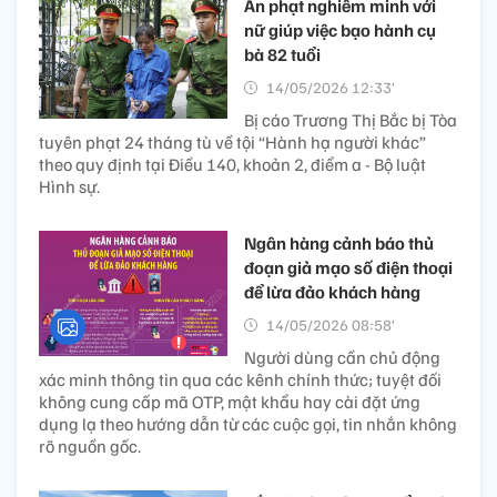
Án phạt nghiêm minh với
nữ giúp việc bạo hành cụ
bà 82 tuổi
14/05/2026 12:33’
Bị cáo Trương Thị Bắc bị Tòa
tuyên phạt 24 tháng tù về tội “Hành hạ người khác”
theo quy định tại Điều 140, khoản 2, điểm a - Bộ luật
Hình sự.
Ngân hàng cảnh báo thủ
đoạn giả mạo số điện thoại
để lừa đảo khách hàng
14/05/2026 08:58’
Người dùng cần chủ động
xác minh thông tin qua các kênh chính thức; tuyệt đối
không cung cấp mã OTP, mật khẩu hay cài đặt ứng
dụng lạ theo hướng dẫn từ các cuộc gọi, tin nhắn không
rõ nguồn gốc.