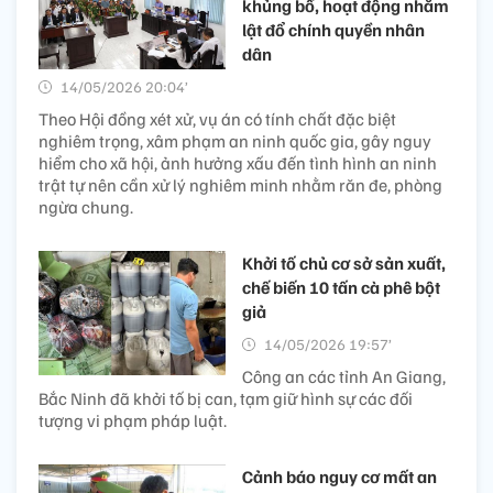
khủng bố, hoạt động nhằm
lật đổ chính quyền nhân
dân
14/05/2026 20:04’
Theo Hội đồng xét xử, vụ án có tính chất đặc biệt
nghiêm trọng, xâm phạm an ninh quốc gia, gây nguy
hiểm cho xã hội, ảnh hưởng xấu đến tình hình an ninh
trật tự nên cần xử lý nghiêm minh nhằm răn đe, phòng
ngừa chung.
Khởi tố chủ cơ sở sản xuất,
chế biến 10 tấn cà phê bột
giả
14/05/2026 19:57’
Công an các tỉnh An Giang,
Bắc Ninh đã khởi tố bị can, tạm giữ hình sự các đối
tượng vi phạm pháp luật.
Cảnh báo nguy cơ mất an